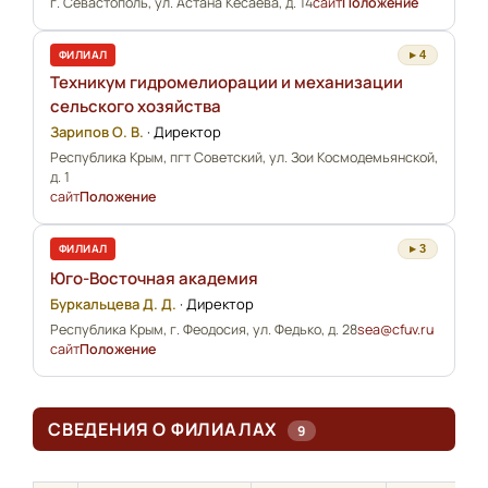
г. Севастополь, ул. Астана Кесаева, д. 14
сайт
Положение
ФИЛИАЛ
▸ 4
Техникум гидромелиорации и механизации
сельского хозяйства
Зарипов О. В.
·
Директор
Республика Крым, пгт Советский, ул. Зои Космодемьянской,
д. 1
сайт
Положение
ФИЛИАЛ
▸ 3
Юго-Восточная академия
Буркальцева Д. Д.
·
Директор
Республика Крым, г. Феодосия, ул. Федько, д. 28
sea@cfuv.ru
сайт
Положение
СВЕДЕНИЯ О ФИЛИАЛАХ
9