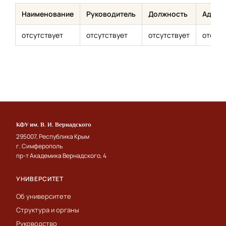
Наименование
Руководитель
Должность
Адрес
отсутствует
отсутствует
отсутствует
отсутс
КФУ им. В. И. Вернадского
295007, Республика Крым
г. Симферополь
пр-т Академика Вернадского, 4
УНИВЕРСИТЕТ
Об университете
Структура и органы
Руководство