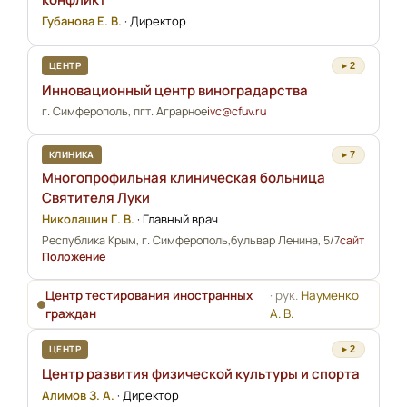
Губанова Е. В.
·
Директор
ЦЕНТР
▸ 2
Инновационный центр виноградарства
г. Симферополь, пгт. Аграрное
ivc@cfuv.ru
КЛИНИКА
▸ 7
Многопрофильная клиническая больница
Святителя Луки
Николашин Г. В.
·
Главный врач
Республика Крым, г. Симферополь,бульвар Ленина, 5/7
сайт
Положение
Центр тестирования иностранных
· рук.
Науменко
граждан
А. В.
ЦЕНТР
▸ 2
Центр развития физической культуры и спорта
Алимов З. А.
·
Директор