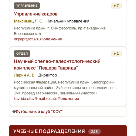
УПРАВЛЕНИЕ
▸ 7
Управление кадров
Максимец Л. С.
·
Начальник управления
Республика Крым, г. Симферополь, пр-т академика
Вернадского. 4
dkpapr@cfuv.ru
Положение
ОТДЕЛ
▸ 1
Научный спелео-палеонтологический
комплекс "Пещера Таврида"
Ларин А. В.
·
Директор
Российская Федерация, Республика Крым, Белогорский
муниципальный район, Зуйское сельское поселение, пгт.
Зуя, проезд Таврический, земельный участок 1.
tavrida.cfuv@mail.ru
сайт
Положение
Футбольный клуб "КФУ"
УЧЕБНЫЕ ПОДРАЗДЕЛЕНИЯ
243