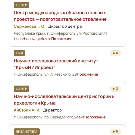
ЦЕНТР
Центр международных образовательных
проектов — подготовительное отделение
Сержанова Т. О.
·
Директор центра
Республика Крым, г. Симферополь,ул. Ростовская,11
t.serzhanova@cfuv.ru
Положение
НИИ
▸ 6
Научно-исследовательский институт
"КрымНИИпроект"
г. Симферополь, ул. А.Невского, 29
Положение
ЦЕНТР
▸ 3
Научно-исследовательский центр истории и
археологии Крыма
Айбабин А. И.
·
Директор
г. Симферополь, пр. Вернадского,2
сайт
Положение
БИБЛИОТЕКА
▸ 9