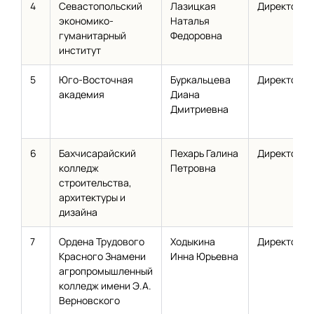
4
Севастопольский
Лазицкая
Директор
экономико-
Наталья
гуманитарный
Федоровна
институт
5
Юго-Восточная
Буркальцева
Директор
академия
Диана
Дмитриевна
6
Бахчисарайский
Пехарь Галина
Директор
колледж
Петровна
строительства,
архитектуры и
дизайна
7
Ордена Трудового
Ходыкина
Директор
Красного Знамени
Инна Юрьевна
агропромышленный
колледж имени Э.А.
Верновского