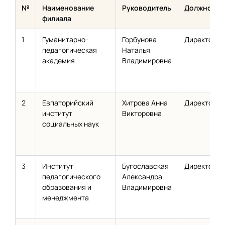
№
Наименование
Руководитель
Должность
филиала
1
Гуманитарно-
Горбунова
Директор
педагогическая
Наталья
академия
Владимировна
2
Евпаторийский
Хитрова Анна
Директор
институт
Викторовна
социальных наук
3
Институт
Бугославская
Директор
педагогического
Александра
образования и
Владимировна
менеджмента