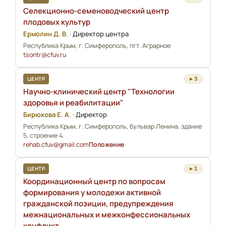
Селекционно-семеноводческий центр
плодовых культур
Ермолин Д. В.
·
Директор центра
Республика Крым, г. Симферополь, пгт. Аграрное
tsontr@cfuv.ru
ЦЕНТР
▸ 3
Научно-клинический центр "Технологии
здоровья и реабилитации"
Бирюкова Е. А.
·
Директор
Республика Крым, г. Симферополь, бульвар Ленина, здание
5, строение 4.
rehab.cfuv@gmail.com
Положение
ЦЕНТР
▸ 1
Координационный центр по вопросам
формирования у молодежи активной
гражданской позиции, предупреждения
межнациональных и межконфессиональных
конфликт