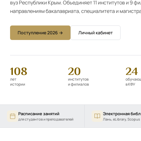
вуз Республики Крым. Объединяет 11 институтов и 9 фи
направлениям бакалавриата, специалитета и магистрат
Поступление 2026 →
Личный кабинет
108
20
24
лет
институтов
обучаю
истории
и филиалов
в КФУ
Расписание занятий
Электронная библ
для студентов и преподавателей
Лань, eLibrary, Scopus