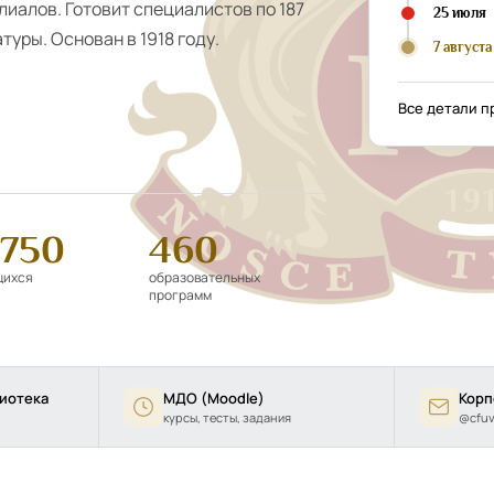
лиалов. Готовит специалистов по 187
25 июля
уры. Основан в 1918 году.
7 августа
Все детали 
 750
460
щихся
образовательных
программ
иотека
МДО (Moodle)
Корп
курсы, тесты, задания
@cfuv