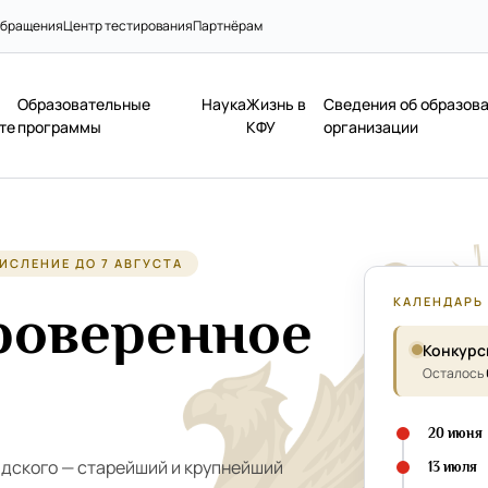
бращения
Центр тестирования
Партнёрам
Образовательные
Наука
Жизнь в
Сведения об образов
те
программы
КФУ
организации
ИСЛЕНИЕ ДО 7 АВГУСТА
КАЛЕНДАРЬ 
роверенное
Конкурс
Осталось
20 июня
адского — старейший и крупнейший
13 июля