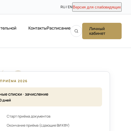
RU / EN
Версия для слабовидящих
ательной
Контакты
Расписание
Личный
кабинет
ПРИЁМА 2026
ные списки · зачисление
0 дней
Старт приёма документов
Окончание приёма (сдающие ВИ КФУ)