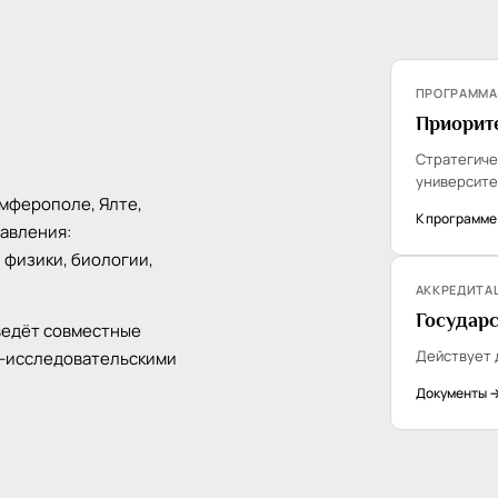
ПРОГРАММА
Приорит
Стратегиче
университе
имферополе, Ялте,
К программе
равления:
 физики, биологии,
.
АККРЕДИТА
Государ
ведёт совместные
Действует 
о-исследовательскими
Документы 