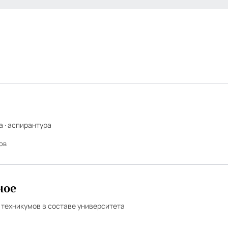
а · аспирантура
ов
ное
 техникумов в составе университета