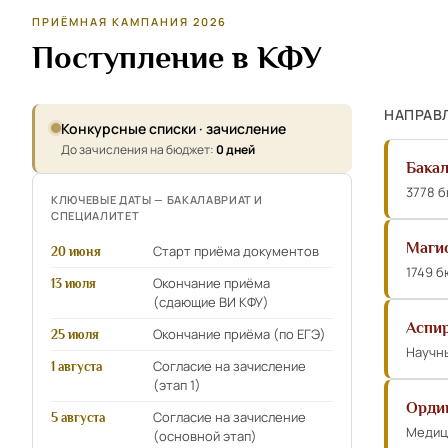
ПРИЁМНАЯ КАМПАНИЯ 2026
Поступление в КФУ
НАПРАВ
Конкурсные списки · зачисление
До зачисления на бюджет:
0 дней
Бакал
3778 б
КЛЮЧЕВЫЕ ДАТЫ — БАКАЛАВРИАТ И
СПЕЦИАЛИТЕТ
Маги
Старт приёма документов
20 июня
1749 б
Окончание приёма
13 июля
(сдающие ВИ КФУ)
Аспи
Окончание приёма (по ЕГЭ)
25 июля
Научны
Согласие на зачисление
1 августа
(этап 1)
Орди
Согласие на зачисление
5 августа
Медиц
(основной этап)