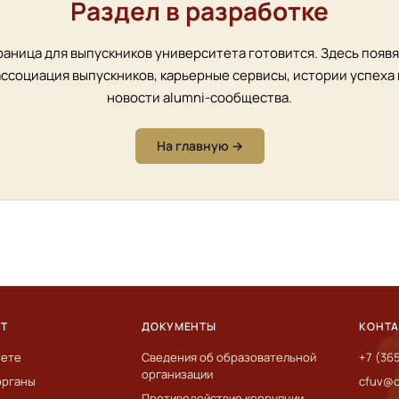
Раздел в разработке
аница для выпускников университета готовится. Здесь появ
ассоциация выпускников, карьерные сервисы, истории успеха 
новости alumni-сообщества.
На главную →
ЕТ
ДОКУМЕНТЫ
КОНТ
тете
Сведения об образовательной
+7 (36
организации
органы
cfuv@c
Противодействие коррупции