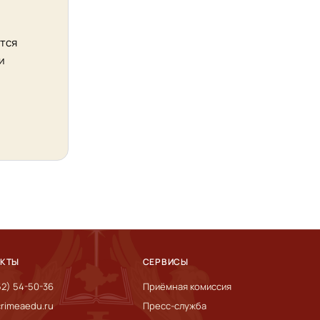
ятся
и
АКТЫ
СЕРВИСЫ
52) 54-50-36
Приёмная комиссия
rimeaedu.ru
Пресс-служба