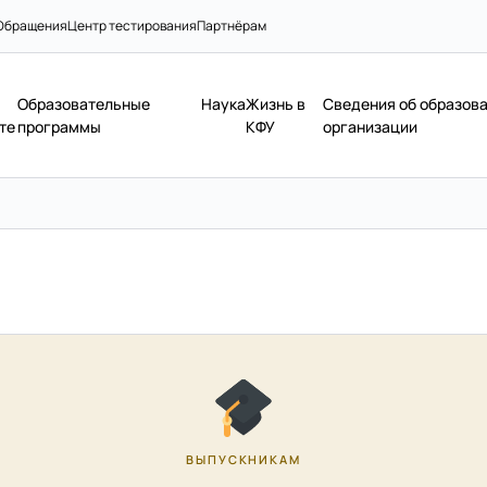
Обращения
Центр тестирования
Партнёрам
Образовательные
Наука
Жизнь в
Сведения об образов
те
программы
КФУ
организации
ВЫПУСКНИКАМ