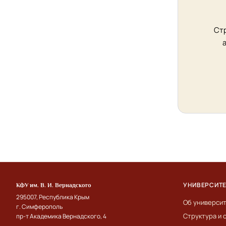
Стр
УНИВЕРСИТ
КФУ им. В. И. Вернадского
295007, Республика Крым
Об универси
г. Симферополь
Структура и 
пр-т Академика Вернадского, 4