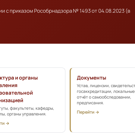
и с приказом Рособрнадзора № 1493 от 04.08.2023 (в
ктура и органы
Документы
вления
Устав, лицензии, свидетельс
госаккредитации, локальные
зовательной
отчёт о самообследовании,
низацией
предписания.
уты, факультеты, кафедры,
Перейти →
лы, органы управления.
ти →