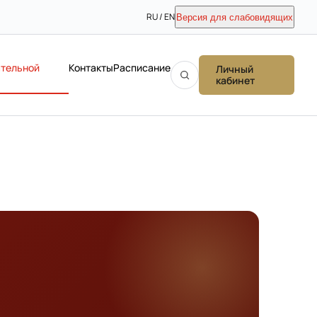
RU / EN
Версия для слабовидящих
ательной
Контакты
Расписание
Личный
кабинет