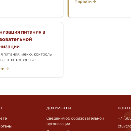
Перейти →
низация питания в
зовательной
низации
я питания, меню, контроль
ва, ответственные.
ти →
ЕТ
ДОКУМЕНТЫ
КОНТ
тете
Сведения об образовательной
+7 (36
организации
органы
cfuv@c