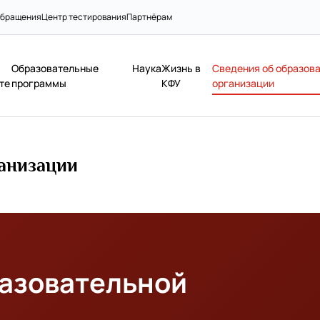
бращения
Центр тестирования
Партнёрам
Образовательные
Наука
Жизнь в
Сведения об образов
те
программы
КФУ
организации
ганизации
разовательной