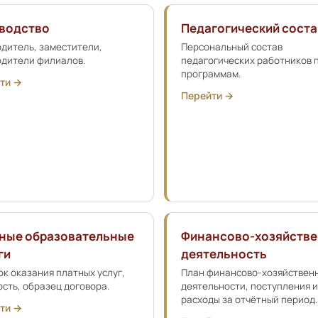
водство
Педагогический соста
дитель, заместители,
Персональный состав
одители филиалов.
педагогических работников 
программам.
ти →
Перейти →
ные образовательные
Финансово-хозяйств
ги
деятельность
к оказания платных услуг,
План финансово-хозяйствен
сть, образец договора.
деятельности, поступления и
расходы за отчётный период.
ти →