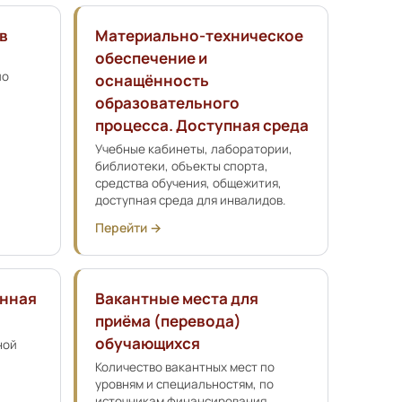
в
Материально-техническое
обеспечение и
по
оснащённость
образовательного
процесса. Доступная среда
Учебные кабинеты, лаборатории,
библиотеки, объекты спорта,
средства обучения, общежития,
доступная среда для инвалидов.
Перейти →
енная
Вакантные места для
приёма (перевода)
обучающихся
ной
Количество вакантных мест по
уровням и специальностям, по
источникам финансирования.