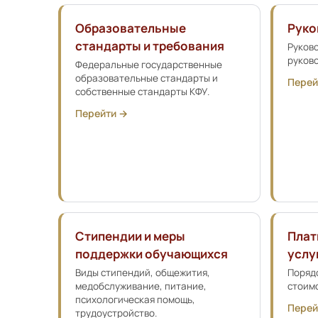
Образовательные
Руко
стандарты и требования
Руково
руков
Федеральные государственные
образовательные стандарты и
Перей
собственные стандарты КФУ.
Перейти →
Стипендии и меры
Плат
поддержки обучающихся
услу
Виды стипендий, общежития,
Порядо
медобслуживание, питание,
стоимо
психологическая помощь,
Перей
трудоустройство.