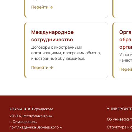
Перейти →
Международное
Орга
сотрудничество
обра
орга
Договоры с иностранными
организациями, программы обмена,
Услови
иностранные обучающиеся.
качест
Перейти →
Перей
УНИВЕРСИТ
КФУ им. В. И. Вернадского
295007, Республика Крым
Об универси
г. Симферополь
Структура и 
пр-т Академика Вернадского, 4