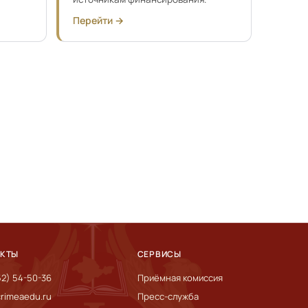
Перейти →
АКТЫ
СЕРВИСЫ
52) 54-50-36
Приёмная комиссия
rimeaedu.ru
Пресс-служба