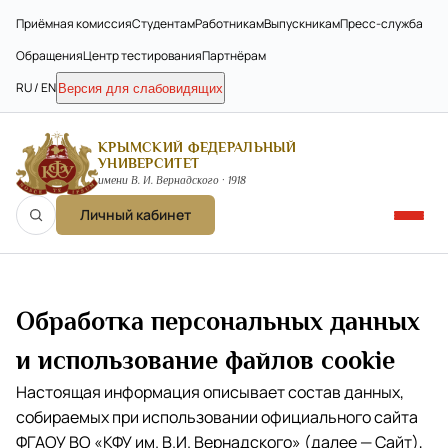
Приёмная комиссия
Студентам
Работникам
Выпускникам
Пресс-служба
Обращения
Центр тестирования
Партнёрам
RU / EN
Версия для слабовидящих
КРЫМСКИЙ ФЕДЕРАЛЬНЫЙ
УНИВЕРСИТЕТ
имени В. И. Вернадского · 1918
Личный кабинет
Обработка персональных данных
и использование файлов cookie
Настоящая информация описывает состав данных,
собираемых при использовании официального сайта
ФГАОУ ВО «КФУ им. В.И. Вернадского» (далее — Сайт),