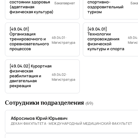
состоянии здоровья
спортивно-
Бакалавриат
Бак
(адаптивная
оздоровительный
физическая культура)
туризм
[49.04.01]
[49.04.01]
Организация
Технологии
49.04.01 ·
49.04.0
тренировочного и
сопровождения
Магистратура
Магис
соревновательного
физической
процессов
культуры и спорта
[49.04.02] Курортная
физическая
49.04.02 ·
реабилитация и
Магистратура
двигательная
рекреация
Сотрудники подразделения
(69)
Абросимов Юрий Юрьевич
ДЕКАН ФАКУЛЬТЕТА · МЕЖДУНАРОДНЫЙ МЕДИЦИНСКИЙ ФАКУЛЬТЕТ