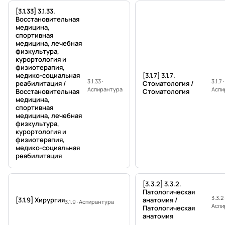
[3.1.33] 3.1.33.
Восстановительная
медицина,
спортивная
медицина, лечебная
физкультура,
курортология и
физиотерапия,
медико-социальная
[3.1.7] 3.1.7.
3.1.33 ·
3.1.7 ·
реабилитация /
Стоматология /
Аспирантура
Аспи
Восстановительная
Стоматология
медицина,
спортивная
медицина, лечебная
физкультура,
курортология и
физиотерапия,
медико-социальная
реабилитация
[3.3.2] 3.3.2.
Патологическая
3.3.2 
[3.1.9] Хирургия
анатомия /
3.1.9 · Аспирантура
Аспи
Патологическая
анатомия