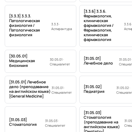
[3.3.6] 3.3.6.
[3.3.3] 3.3.3.
Фармакология,
Патологическая
клиническая
3.3.3 ·
3.3.6 
физиология /
фармакология /
Аспирантура
Аспи
Патологическая
Фармакология,
физиология
клиническая
фармакология
[30.05.01]
[31.05.01]
30.05.01 ·
31.05.01 
Медицинская
Лечебное дело
Специалитет
Специа
биохимия
[31.05.01] Лечебное
дело (преподавание
[31.05.02]
31.05.01 ·
31.05.02 ·
на английском языке)
Педиатрия
Специалитет
Специали
[General Medicine]
[31.05.03]
Стоматология
[31.05.03]
31.05.03 ·
31.05
(преподавание на
Стоматология
Специалитет
Спец
английском языке)
[Dentistry]