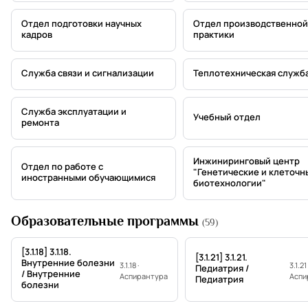
Отдел подготовки научных
Отдел производственной
кадров
практики
Служба связи и сигнализации
Теплотехническая служб
Служба эксплуатации и
Учебный отдел
ремонта
Инжиниринговый центр
Отдел по работе с
"Генетические и клеточн
иностранными обучающимися
биотехнологии"
Образовательные программы
(59)
[3.1.18] 3.1.18.
[3.1.21] 3.1.21.
Внутренние болезни
3.1.18 ·
3.1.21 
Педиатрия /
/ Внутренние
Аспирантура
Аспи
Педиатрия
болезни