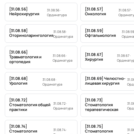
[31.08.56]
[31.08.57]
31.08.56 ·
31.08.57 ·
Нейрохирургия
Онкология
Ординатура
Ординат
[31.08.58]
[31.08.59]
31.08.58 ·
31.08.59
Оториноларингология
Офтальмология
Ординатура
Ордина
[31.08.66]
[31.08.67]
31.08.66 ·
31.08.67 ·
Травматология и
Хирургия
Ординатура
Ординату
ортопедия
[31.08.68]
[31.08.69] Челюстно-
31.08.68 ·
31.0
Урология
лицевая хирургия
Ординатура
Орд
[31.08.72]
[31.08.73]
31.08.72 ·
31.08
Стоматология общей
Стоматология
Ординатура
Орд
практики
терапевтическая
[31.08.74]
[31.08.75]
31.08.74 ·
31.08
Стоматология
Стоматология