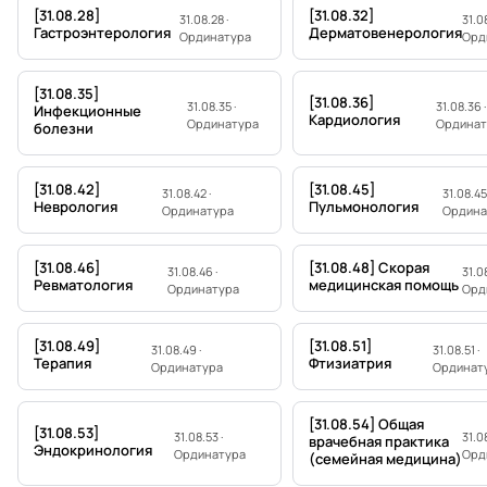
[31.08.28]
[31.08.32]
31.08.28 ·
31.08
Гастроэнтерология
Дерматовенерология
Ординатура
Орд
[31.08.35]
[31.08.36]
31.08.35 ·
31.08.36 ·
Инфекционные
Кардиология
Ординатура
Ординат
болезни
[31.08.42]
[31.08.45]
31.08.42 ·
31.08.45 
Неврология
Пульмонология
Ординатура
Ордина
[31.08.46]
[31.08.48] Скорая
31.08.46 ·
31.08
Ревматология
медицинская помощь
Ординатура
Орд
[31.08.49]
[31.08.51]
31.08.49 ·
31.08.51 ·
Терапия
Фтизиатрия
Ординатура
Ординат
[31.08.54] Общая
[31.08.53]
31.08.53 ·
31.08
врачебная практика
Эндокринология
Ординатура
Орд
(семейная медицина)