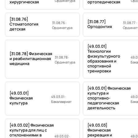
Ординатура
Орд
хирургическая
ортопедическая
[31.08.76]
[31.08.77]
31.08.76 ·
31.08.77 ·
Стоматология
Ортодонтия
Ординатура
Ординат
детская
[49.03.01]
Технологии
[31.08.78] Физическая
физкультурного
31.08.78 ·
49.03
и реабилитационная
образования и
Ординатура
Бак
медицина
спортивной
тренировки
[49.03.01] Физическая
[49.03.01]
культура и
49.03.01 ·
49.03
Физическая
спортивно-
Бакалавриат
Бак
культура
педагогическая
деятельность
[49.03.02] Физическая
[49.03.03]
культура для лиц с
Физическая
отклонениями в
рекреация и
49.03.02 ·
49.0