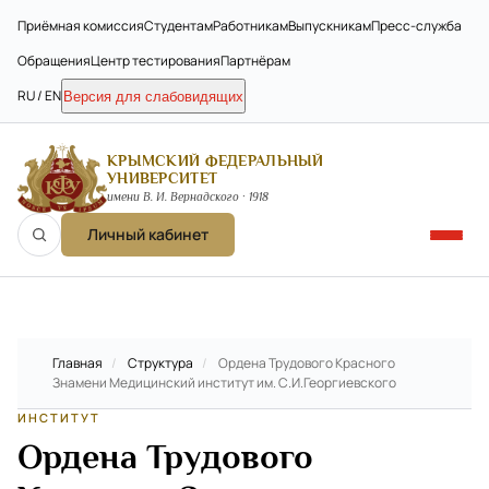
Приёмная комиссия
Студентам
Работникам
Выпускникам
Пресс-служба
Обращения
Центр тестирования
Партнёрам
RU / EN
Версия для слабовидящих
КРЫМСКИЙ ФЕДЕРАЛЬНЫЙ
УНИВЕРСИТЕТ
имени В. И. Вернадского · 1918
Личный кабинет
Главная
/
Структура
/
Ордена Трудового Красного
Знамени Медицинский институт им. С.И.Георгиевского
ИНСТИТУТ
Ордена Трудового