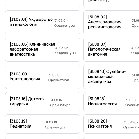
[31.08.02]
[31.08.01] Акушерство
31.08.01 ·
31.08
Анестезиология-
и гинекология
Ординатура
Орд
реаниматология
[31.08.05] Клиническая
[31.08.07]
31.08.05 ·
31.08
лабораторная
Патологическая
Ординатура
Орд
диагностика
анатомия
[31.08.10] Судебно-
[31.08.09]
31.08.09 ·
31.08
медицинская
Рентгенология
Ординатура
Орд
экспертиза
[31.08.16] Детская
[31.08.18]
31.08.16 ·
31.08.18 ·
хирургия
Неонатология
Ординатура
Ордина
[31.08.19]
[31.08.20]
31.08.19 ·
31.08.20 ·
Педиатрия
Психиатрия
Ординатура
Ординат