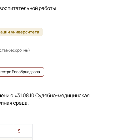
 воспитательной работы
тации университета
ьства бессрочны)
реестре Рособрнадзора
влению
«31.08.10 Судебно-медицинская
упная среда.
9