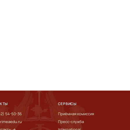
АКТЫ
СЕРВИСЫ
52) 54-50-36
Приёмная комиссия
rimeaedu.ru
Пресс-служба
нтакты →
International