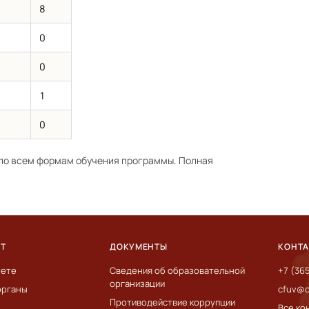
8
0
0
1
0
по всем формам обучения программы. Полная
ЕТ
ДОКУМЕНТЫ
КОНТ
тете
Сведения об образовательной
+7 (36
организации
органы
cfuv@c
Противодействие коррупции
Все ко