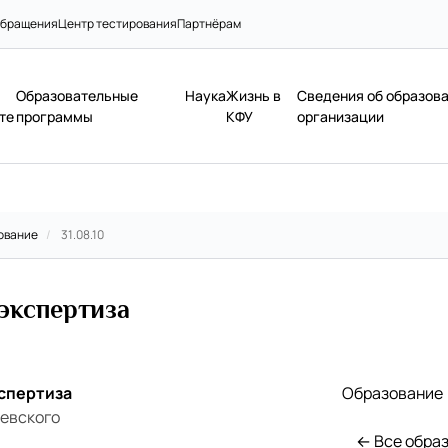
бращения
Центр тестирования
Партнёрам
Образовательные
Наука
Жизнь в
Сведения об образов
те
программы
КФУ
организации
ование
/
31.08.10
экспертиза
спертиза
Образование
иевского
← Все обра