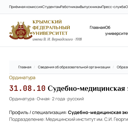
Приёмная комиссия
Студентам
Работникам
Выпускникам
Пресс-служба
О
КРЫМСКИЙ
Главная
Об
ФЕДЕРАЛЬНЫЙ
УНИВЕРСИТЕТ
университе
имени В. И. Вернадского · 1918
Главная
/
Сведения об образовательной организации
/
Образ
Ординатура
31.08.10
Судебно-медицинская 
Ординатура
·
Очная
·
2 года
·
русский
Профиль / специализация:
Судебно-медицинская эк
Подразделение: Медицинский институт им. С.И. Георг