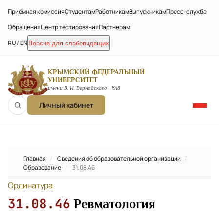
Приёмная комиссия
Студентам
Работникам
Выпускникам
Пресс-служба
Обращения
Центр тестирования
Партнёрам
RU / EN
Версия для слабовидящих
КРЫМСКИЙ ФЕДЕРАЛЬНЫЙ
УНИВЕРСИТЕТ
имени В. И. Вернадского · 1918
Личный кабинет
Главная
/
Сведения об образовательной организации
/
Образование
/
31.08.46
Ординатура
31.08.46
Ревматология