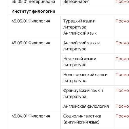
36.05.01 Ветеринария
Ветеринария
Посмо
Институт филологии
45.03.01 Филология
Турецкий язык и
Посмо
литература.
Английский язык
45.03.01 Филология
Английский язык и
Посмо
литература
Немецкий язык и
Посмо
литература
Новогреческий язык и
Посмо
литература
Французский язык и
Посмо
литература
Английская филология
Посмо
45.04.01 Филология
Социолингвистика
Посмо
(английский язык)