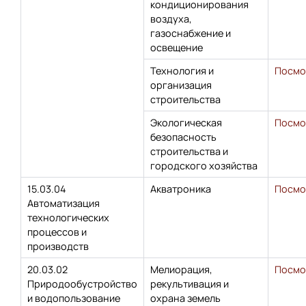
кондиционирования
воздуха,
газоснабжение и
освещение
Технология и
Посмо
организация
строительства
Экологическая
Посмо
безопасность
строительства и
городского хозяйства
15.03.04
Акватроника
Посмо
Автоматизация
технологических
процессов и
производств
20.03.02
Мелиорация,
Посмо
Природообустройство
рекультивация и
и водопользование
охрана земель