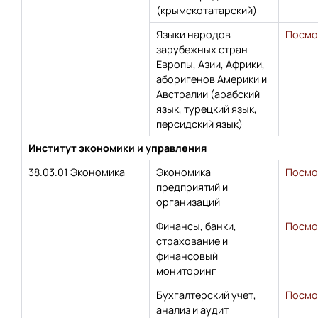
(крымскотатарский)
Языки народов
Посмо
зарубежных стран
Европы, Азии, Африки,
аборигенов Америки и
Австралии (арабский
язык, турецкий язык,
персидский язык)
Институт экономики и управления
38.03.01 Экономика
Экономика
Посмо
предприятий и
организаций
Финансы, банки,
Посмо
страхование и
финансовый
мониторинг
Бухгалтерский учет,
Посмо
анализ и аудит