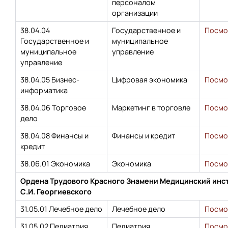
персоналом
организации
38.04.04
Государственное и
Посмо
Государственное и
муниципальное
муниципальное
управление
управление
38.04.05 Бизнес-
Цифровая экономика
Посмо
информатика
38.04.06 Торговое
Маркетинг в торговле
Посмо
дело
38.04.08 Финансы и
Финансы и кредит
Посмо
кредит
38.06.01 Экономика
Экономика
Посмо
Ордена Трудового Красного Знамени Медицинский инст
С.И. Георгиевского
31.05.01 Лечебное дело
Лечебное дело
Посмо
31.05.02 Педиатрия
Педиатрия
Посмо