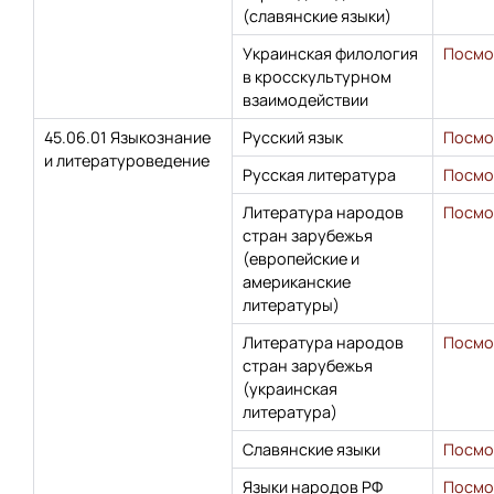
(славянские языки)
Украинская филология
Посмо
в кросскультурном
взаимодействии
45.06.01 Языкознание
Русский язык
Посмо
и литературоведение
Русская литература
Посмо
Литература народов
Посмо
стран зарубежья
(европейские и
американские
литературы)
Литература народов
Посмо
стран зарубежья
(украинская
литература)
Славянские языки
Посмо
Языки народов РФ
Посмо