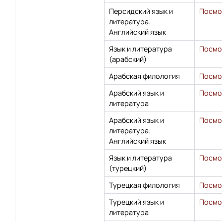
Персидский язык и
Посмо
литература.
Английский язык
Язык и литература
Посмо
(арабский)
Арабская филология
Посмо
Арабский язык и
Посмо
литература
Арабский язык и
Посмо
литература.
Английский язык
Язык и литература
Посмо
(турецкий)
Турецкая филология
Посмо
Турецкий язык и
Посмо
литература