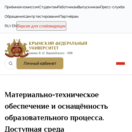
Приёмная комиссия
Студентам
Работникам
Выпускникам
Пресс-служба
Обращения
Центр тестирования
Партнёрам
RU / EN
Версия для слабовидящих
КРЫМСКИЙ ФЕДЕРАЛЬНЫЙ
УНИВЕРСИТЕТ
имени В. И. Вернадского · 1918
Личный кабинет
Материально-техническое
обеспечение и оснащённость
образовательного процесса.
Доступная среда