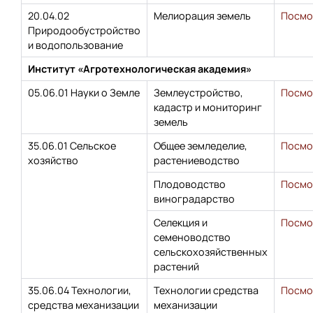
20.04.02
Мелиорация земель
Посмо
Природообустройство
и водопользование
Институт «Агротехнологическая академия»
05.06.01 Науки о Земле
Землеустройство,
Посмо
кадастр и мониторинг
земель
35.06.01 Сельское
Общее земледелие,
Посмо
хозяйство
растениеводство
Плодоводство
Посмо
виноградарство
Селекция и
Посмо
семеноводство
сельскохозяйственных
растений
35.06.04 Технологии,
Технологии средства
Посмо
средства механизации
механизации