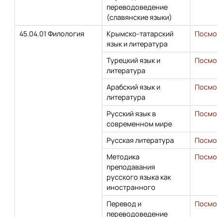
переводоведение
(славянские языки)
45.04.01 Филология
Крымско-татарский
Посмо
язык и литература
Турецкий язык и
Посмо
литература
Арабский язык и
Посмо
литература
Русский язык в
Посмо
современном мире
Русская литература
Посмо
Методика
Посмо
преподавания
русского языка как
иностранного
Перевод и
Посмо
переводоведение