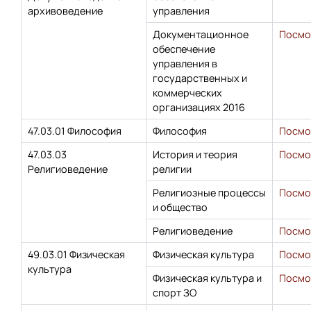
архивоведение
управления
Документационное
Посмо
обеспечение
управления в
государственных и
коммерческих
организациях 2016
47.03.01 Философия
Философия
Посмо
47.03.03
История и теория
Посмо
Религиоведение
религии
Религиозные процессы
Посмо
и общество
Религиоведение
Посмо
49.03.01 Физическая
Физическая культура
Посмо
культура
Физическая культура и
Посмо
спорт ЗО