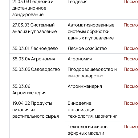
21.03.03 Геодезия и
Геодезия
Посмо
дистанционное
зондирование
27.03.03 Системный
Автоматизированные
Посмо
анализ и управление
системы обработки
данных и управление
35.03.01 Лесное дело
Лесное хозяйство
Посмо
35.03.04 Агрономия
Агрономия
Посмо
35.03.05 Садоводство
Плодоовощеводство и
Посмо
виноградарство
35.03.06
Агроинженерия
Посмо
Агроинженерия
19.04.02 Продукты
Виноделие:
Посмо
питания из
организация,
растительного сырья
технология, маркетинг
Технология жиров,
Посмо
эфирных масел и