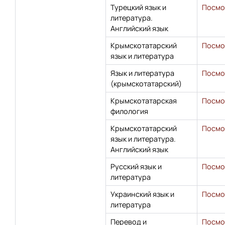
Турецкий язык и
Посмо
литература.
Английский язык
Крымскотатарский
Посмо
язык и литература
Язык и литература
Посмо
(крымскотатарский)
Крымскотатарская
Посмо
филология
Крымскотатарский
Посмо
язык и литература.
Английский язык
Русский язык и
Посмо
литература
Украинский язык и
Посмо
литература
Перевод и
Посмо