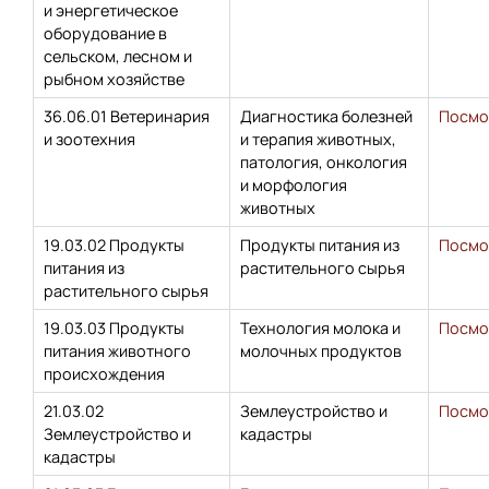
и энергетическое
оборудование в
сельском, лесном и
рыбном хозяйстве
36.06.01 Ветеринария
Диагностика болезней
Посмо
и зоотехния
и терапия животных,
патология, онкология
и морфология
животных
19.03.02 Продукты
Продукты питания из
Посмо
питания из
растительного сырья
растительного сырья
19.03.03 Продукты
Технология молока и
Посмо
питания животного
молочных продуктов
происхождения
21.03.02
Землеустройство и
Посмо
Землеустройство и
кадастры
кадастры