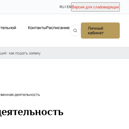
RU / EN
Версия для слабовидящих
ательной
Контакты
Расписание
Личный
кабинет
ций · как подать заявку
твенная деятельность
деятельность