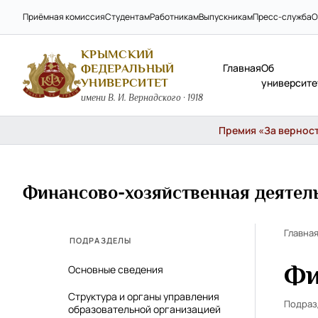
Приёмная комиссия
Студентам
Работникам
Выпускникам
Пресс-служба
О
КРЫМСКИЙ
Главная
Об
ФЕДЕРАЛЬНЫЙ
УНИВЕРСИТЕТ
университе
имени В. И. Вернадского · 1918
Премия «За верность
Финансово-хозяйственная деятел
Главна
ПОДРАЗДЕЛЫ
Фи
Основные сведения
Структура и органы управления
Подра
образовательной организацией