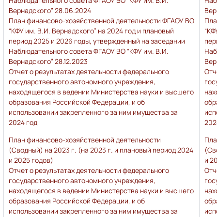
Наблюдательного совета ФГАОУ ВО “КФУ им. В.И.
Наб
Вернадского” 28.06.2024
Вер
План финансово-хозяйственной деятельности ФГАОУ ВО
Пла
“КФУ им. В.И. Вернадского” на 2024 год и плановый
“КФ
период 2025 и 2026 годы, утвержденный на заседании
пер
Наблюдательного совета ФГАОУ ВО “КФУ им. В.И.
Наб
Вернадского” 28.12.2023
Вер
Отчет о результатах деятельности федерального
Отч
государственного автономного учреждения,
гос
находящегося в ведении Министерства науки и высшего
нах
образования Российской Федерации, и об
обр
использовании закрепленного за ним имущества за
исп
2024 год
202
План финансово-хозяйственной деятельности
Пла
(Сводный) на 2023 г. (на 2023 г. и плановый период 2024
(Св
и 2025 годов)
и 2
Отчет о результатах деятельности федерального
Отч
государственного автономного учреждения,
гос
находящегося в ведении Министерства науки и высшего
нах
образования Российской Федерации, и об
обр
использовании закрепленного за ним имущества за
исп