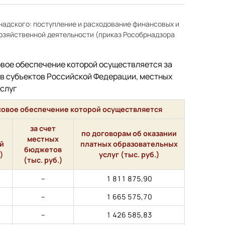
надского: поступление и расходование финансовых и
хозяйственной деятельности (приказ Рособрнадзора
вое обеспечение которой осуществляется за
в субъектов Российской Федерации, местных
слуг
совое обеспечение которой осуществляется
за счет
по договорам об оказании
местных
й
платных образовательных
бюджетов
)
услуг (тыс. руб.)
(тыс. руб.)
–
1 811 875,90
–
1 665 575,70
–
1 426 585,83