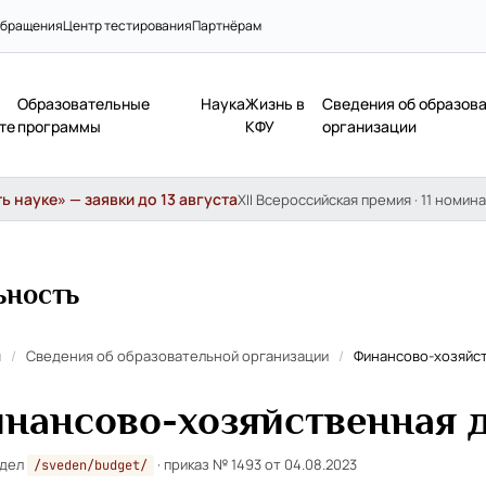
бращения
Центр тестирования
Партнёрам
Образовательные
Наука
Жизнь в
Сведения об образов
те
программы
КФУ
организации
 науке» — заявки до 13 августа
XII Всероссийская премия · 11 номина
ьность
я
/
Сведения об образовательной организации
/
Финансово-хозяйс
нансово-хозяйственная 
здел
· приказ № 1493 от 04.08.2023
/sveden/budget/