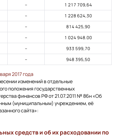
–
1 217 709,64
–
1 228 624,30
–
814 425,90
–
1 024 948.00
–
933 599,70
–
948 395,50
варя 2017 года
несении изменений в отдельные
вого положения государственных
ерства финансов РФ от 21.07.2011 № 86н «Об
нным (муниципальным) учреждением, её
азанного сайта»:
ных средств и об их расходовании по