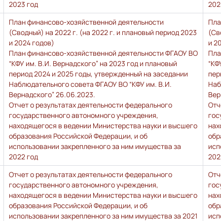
2023 год
202
План финансово-хозяйственной деятельности
Пла
(Сводный) на 2022 г. (на 2022 г. и плановый период 2023
(Св
и 2024 годов)
и 2
План финансово-хозяйственной деятельности ФГАОУ ВО
Пла
“КФУ им. В.И. Вернадского” на 2023 год и плановый
“КФ
период 2024 и 2025 годы, утвержденный на заседании
пер
Наблюдательного совета ФГАОУ ВО “КФУ им. В.И.
Наб
Вернадского” 26.06.2023.
Вер
Отчет о результатах деятельности федерального
Отч
государственного автономного учреждения,
гос
находящегося в ведении Министерства науки и высшего
нах
образования Российской Федерации, и об
обр
использовании закрепленного за ним имущества за
исп
2022 год
202
Отчет о результатах деятельности федерального
Отч
государственного автономного учреждения,
гос
находящегося в ведении Министерства науки и высшего
нах
образования Российской Федерации, и об
обр
использовании закрепленного за ним имущества за 2021
исп