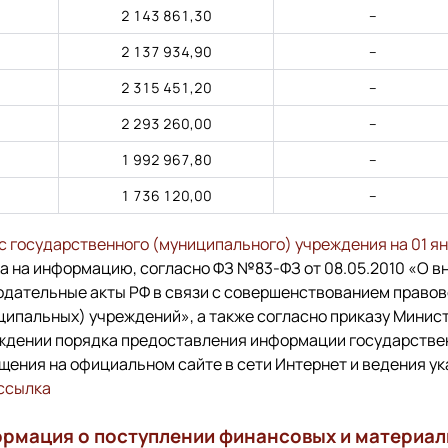
2 143 861,30
–
2 137 934,90
–
2 315 451,20
–
2 293 260,00
–
1 992 967,80
–
1 736 120,00
–
с государственного (муниципального) учреждения на 01 ян
а на информацию, согласно ФЗ №83-ФЗ от 08.05.2010 «О в
одательные акты РФ в связи с совершенствованием право
ципальных) учреждений», а также согласно приказу Минист
ждении порядка предоставления информации государстве
щения на официальном сайте в сети Интернет и ведения ук
ссылка
рмация о поступлении финансовых и материаль