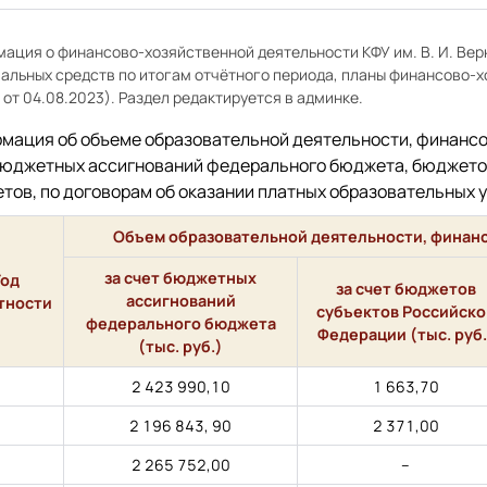
ация о финансово-хозяйственной деятельности КФУ им. В. И. Вер
альных средств по итогам отчётного периода, планы финансово-
 от 04.08.2023). Раздел редактируется в админке.
мация об объеме образовательной деятельности, финансо
бюджетных ассигнований федерального бюджета, бюджето
тов, по договорам об оказании платных образовательных у
Объем образовательной деятельности, финан
за счет бюджетных
Год
за счет бюджетов
ассигнований
тности
субъектов Российско
федерального бюджета
Федерации (тыс. руб.
(тыс. руб.)
2 423 990,10
1 663,70
2 196 843, 90
2 371,00
2 265 752,00
–