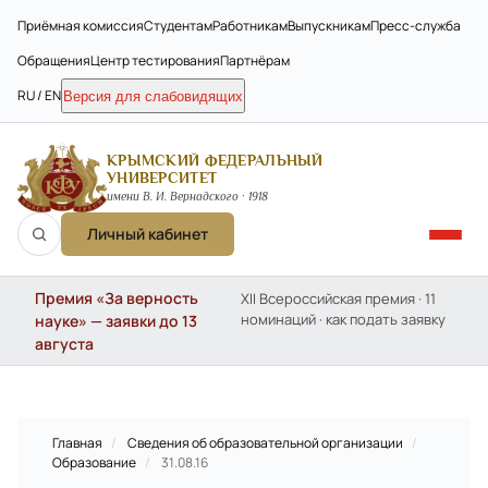
Приёмная комиссия
Студентам
Работникам
Выпускникам
Пресс-служба
Обращения
Центр тестирования
Партнёрам
RU / EN
Версия для слабовидящих
КРЫМСКИЙ ФЕДЕРАЛЬНЫЙ
УНИВЕРСИТЕТ
имени В. И. Вернадского · 1918
Личный кабинет
Премия «За верность
XII Всероссийская премия · 11
номинаций · как подать заявку
науке» — заявки до 13
августа
Главная
/
Сведения об образовательной организации
/
Образование
/
31.08.16