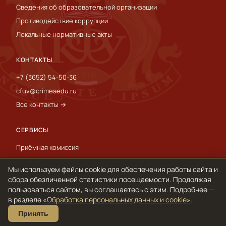
Сведения об образовательной организации
Противодействие коррупции
Локальные нормативные акты
КОНТАКТЫ
+7 (3652) 54-50-36
cfuv@crimeaedu.ru
Все контакты →
СЕРВИСЫ
Приёмная комиссия
Пресс-служба
Мы используем файлы cookie для обеспечения работы сайта и
International
сбора обезличенной статистики посещаемости. Продолжая
пользоваться сайтом, вы соглашаетесь с этим. Подробнее —
в разделе
«Обработка персональных данных и cookie»
.
© 1918–2026 ФГАОУ ВО «КФУ им. В. И. Вернадского»
Принять
Обработка персональных данных и cookie