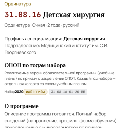
Ординатура
31.08.16
Детская хирургия
Ординатура
·
Очная
·
2 года
·
русский
Профиль / специализация:
Детская хирургия
Подразделение: Медицинский институт им. С.И.
Георгиевского
ОПОП по годам набора
Реализуемые версии образовательной программы (учебные
планы) по приказу о закреплении ОПОП. Каждый год набора —
отдельная когорта со своим учебным планом.
Набор
2020
ИДЁТ ПРИЁМ
31.08.16-01-20-МИ
О программе
Описание программы готовится. Полный набор
сведений (направление, профиль, форма обучения)
приведён выше с микроразметкой по приказу