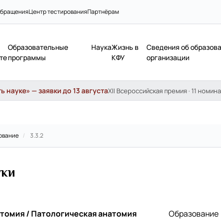
бращения
Центр тестирования
Партнёрам
Образовательные
Наука
Жизнь в
Сведения об образов
те
программы
КФУ
организации
 науке» — заявки до 13 августа
XII Всероссийская премия · 11 номина
ование
/
3.3.2
уки
атомия / Патологическая анатомия
Образование