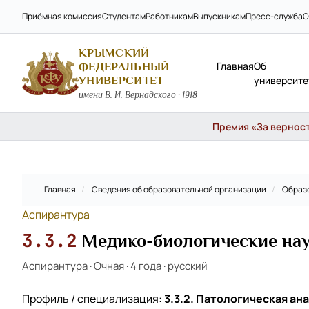
Приёмная комиссия
Студентам
Работникам
Выпускникам
Пресс-служба
О
КРЫМСКИЙ
Главная
Об
ФЕДЕРАЛЬНЫЙ
УНИВЕРСИТЕТ
университе
имени В. И. Вернадского · 1918
Премия «За верность
Главная
/
Сведения об образовательной организации
/
Образ
Аспирантура
3.3.2
Медико-биологические на
Аспирантура
·
Очная
·
4 года
·
русский
Профиль / специализация:
3.3.2. Патологическая ан