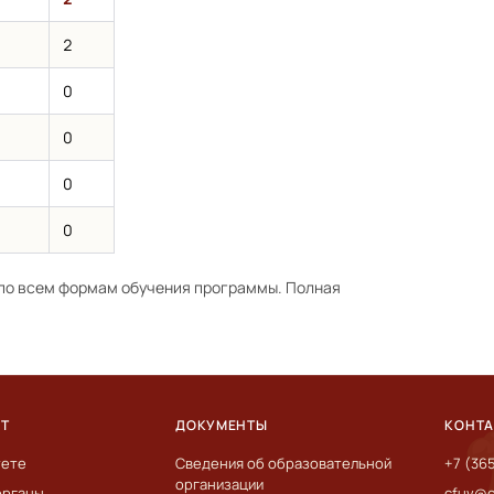
2
0
0
0
0
по всем формам обучения программы. Полная
ЕТ
ДОКУМЕНТЫ
КОНТ
тете
Сведения об образовательной
+7 (36
организации
органы
cfuv@c