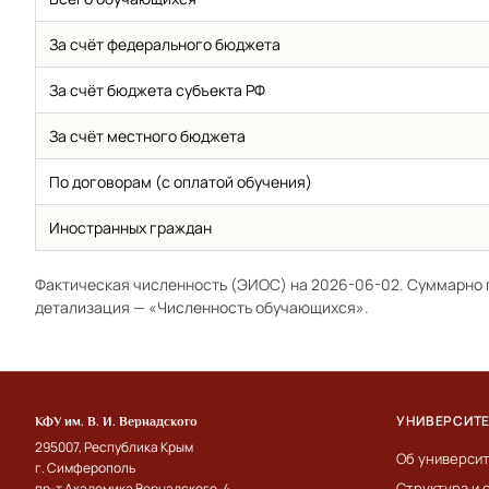
За счёт федерального бюджета
За счёт бюджета субъекта РФ
За счёт местного бюджета
По договорам (с оплатой обучения)
Иностранных граждан
Фактическая численность (ЭИОС) на 2026-06-02. Суммарно 
детализация —
«Численность обучающихся»
.
УНИВЕРСИТ
КФУ им. В. И. Вернадского
295007, Республика Крым
Об универси
г. Симферополь
Структура и 
пр-т Академика Вернадского, 4