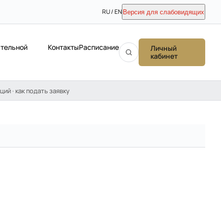
RU / EN
Версия для слабовидящих
ательной
Контакты
Расписание
Личный
кабинет
ций · как подать заявку