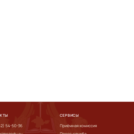
АКТЫ
СЕРВИСЫ
52) 54-50-36
Приёмная комиссия
rimeaedu.ru
Пресс-служба