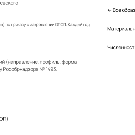
иевского
← Все обра
) по приказу о закреплении ОПОП. Каждый год
Материальн
Численност
ий (направление, профиль, форма
у Рособрнадзора № 1493.
 ОП)