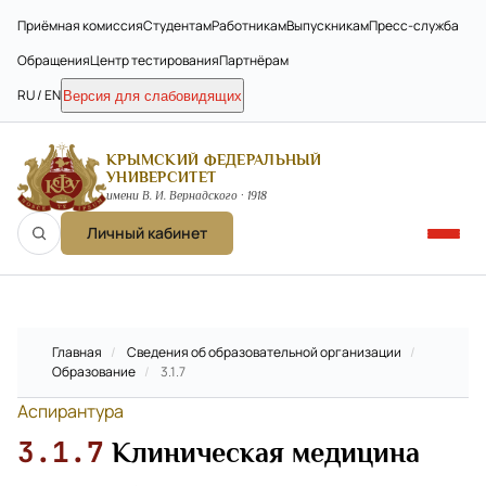
Приёмная комиссия
Студентам
Работникам
Выпускникам
Пресс-служба
Обращения
Центр тестирования
Партнёрам
RU / EN
Версия для слабовидящих
КРЫМСКИЙ ФЕДЕРАЛЬНЫЙ
УНИВЕРСИТЕТ
имени В. И. Вернадского · 1918
Личный кабинет
Главная
/
Сведения об образовательной организации
/
Образование
/
3.1.7
Аспирантура
3.1.7
Клиническая медицина