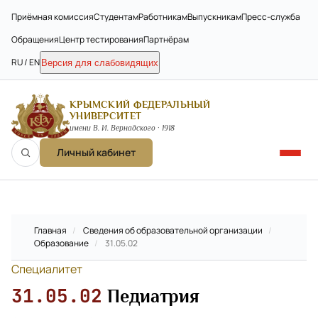
Приёмная комиссия
Студентам
Работникам
Выпускникам
Пресс-служба
Обращения
Центр тестирования
Партнёрам
RU / EN
Версия для слабовидящих
КРЫМСКИЙ ФЕДЕРАЛЬНЫЙ
УНИВЕРСИТЕТ
имени В. И. Вернадского · 1918
Личный кабинет
Главная
/
Сведения об образовательной организации
/
Образование
/
31.05.02
Специалитет
31.05.02
Педиатрия