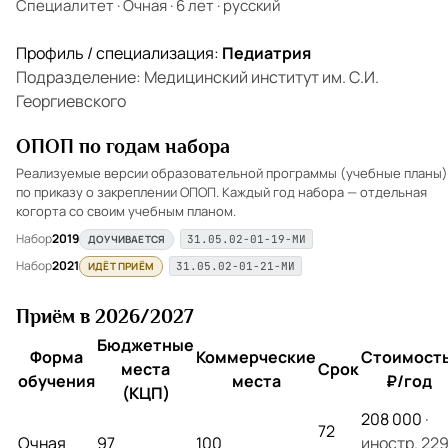
Специалитет
·
Очная
·
6 лет
·
русский
Профиль / специализация:
Педиатрия
Подразделение: Медицинский институт им. С.И.
Георгиевского
ОПОП по годам набора
Реализуемые версии образовательной программы (учебные планы)
по приказу о закреплении ОПОП. Каждый год набора — отдельная
когорта со своим учебным планом.
Набор
2019
ДОУЧИВАЕТСЯ
31.05.02-01-19-МИ
Набор
2021
ИДЁТ ПРИЁМ
31.05.02-01-21-МИ
Приём в 2026/2027
Бюджетные
Форма
Коммерческие
Стоимость
места
Срок
обучения
места
₽/год
(КЦП)
208 000
·
72
Очная
97
100
иностр. 22