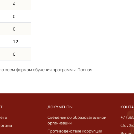
4
0
0
12
0
по всем формам обучения программы. Полная
ЕТ
ДОКУМЕНТЫ
КОНТ
тете
Сведения об образовательной
+7 (36
организации
органы
cfuv@c
Противодействие коррупции
Все ко