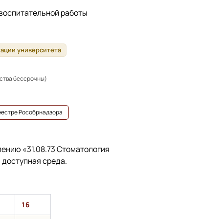
 воспитательной работы
тации университета
ьства бессрочны)
реестре Рособрнадзора
влению
«31.08.73 Стоматология
 доступная среда.
16