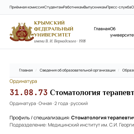
Приёмная комиссия
Студентам
Работникам
Выпускникам
Пресс-служба
О
КРЫМСКИЙ
Главная
Об
ФЕДЕРАЛЬНЫЙ
УНИВЕРСИТЕТ
университе
имени В. И. Вернадского · 1918
Главная
/
Сведения об образовательной организации
/
Образ
Ординатура
31.08.73
Стоматология терапев
Ординатура
·
Очная
·
2 года
·
русский
Профиль / специализация:
Стоматология терапевти
Подразделение: Медицинский институт им. С.И. Георг