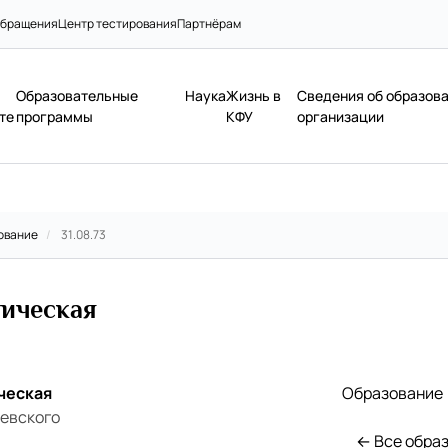
бращения
Центр тестирования
Партнёрам
Образовательные
Наука
Жизнь в
Сведения об образов
те
программы
КФУ
организации
ование
/
31.08.73
тическая
ческая
Образование
иевского
← Все обра