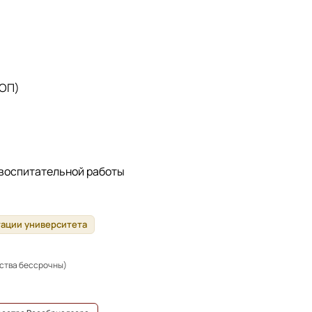
 ОП)
 воспитательной работы
тации университета
ьства бессрочны)