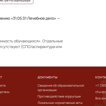
реестре Рособрнадзора
влению
«31.05.01 Лечебное дело»
—
енность обучающихся»
. Отдельные
отсутствуют (СПО/аспирантура или
ЕТ
ДОКУМЕНТЫ
КОНТ
тете
Сведения об образовательной
+7 (36
организации
органы
cfuv@c
Противодействие коррупции
Все ко
Локальные нормативные акты