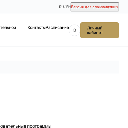
RU / EN
Версия для слабовидящих
ательной
Контакты
Расписание
Личный
кабинет
зовательные программы