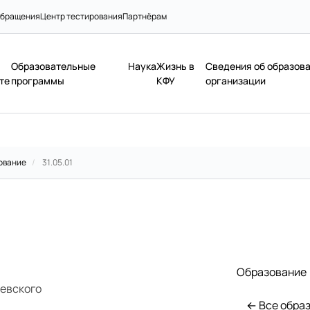
бращения
Центр тестирования
Партнёрам
Образовательные
Наука
Жизнь в
Сведения об образов
те
программы
КФУ
организации
ование
/
31.05.01
Образование
иевского
← Все обра