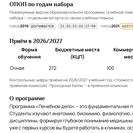
ОПОП по годам набора
Реализуемые версии образовательной программы (учебные планы
набора — отдельная когорта со своим учебным планом.
Набор
2019
Набор
2021
ДОУЧИВАЕТСЯ
ИДЁТ 
31.05.01-02-19-МИ
Приём в 2026/2027
Форма
Бюджетные места
Коммер
обучения
(КЦП)
мес
Очная
272
100
Контрольные цифры приёма на 2026/2027 учебный год; стоимость 
приёмная комиссия). Проходные баллы — в
приёмной комиссии
.
О программе
Программа «Лечебное дело» – это фундаментальная п
Студенты изучают анатомию, биохимию, физиологию,
дисциплины, формируя глубокое понимание медицины.
уже с первых курсов вы будете работать в клиниках, о