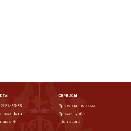
АКТЫ
СЕРВИСЫ
52) 54-50-36
Приёмная комиссия
rimeaedu.ru
Пресс-служба
нтакты →
International