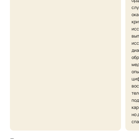
орд
слу
ока
кри
исс
вып
исс
диа
обр
мед
опы
циф
вос
тел
под
кар
но 
спа