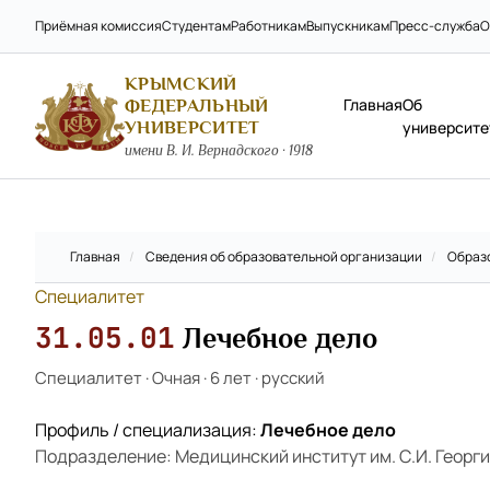
Приёмная комиссия
Студентам
Работникам
Выпускникам
Пресс-служба
О
КРЫМСКИЙ
Главная
Об
ФЕДЕРАЛЬНЫЙ
УНИВЕРСИТЕТ
университе
имени В. И. Вернадского · 1918
Главная
/
Сведения об образовательной организации
/
Образ
Специалитет
31.05.01
Лечебное дело
Специалитет
·
Очная
·
6 лет
·
русский
Профиль / специализация:
Лечебное дело
Подразделение: Медицинский институт им. С.И. Георг