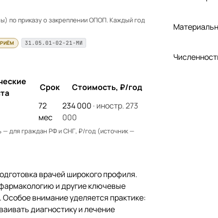
) по приказу о закреплении ОПОП. Каждый год
Материальн
ПРИЁМ
31.05.01-02-21-МИ
Численност
ческие
Срок
Стоимость, ₽/год
та
72
234 000
· иностр. 273
мес
000
— для граждан РФ и СНГ, ₽/год (источник —
одготовка врачей широкого профиля.
 фармакологию и другие ключевые
 Особое внимание уделяется практике:
сваивать диагностику и лечение