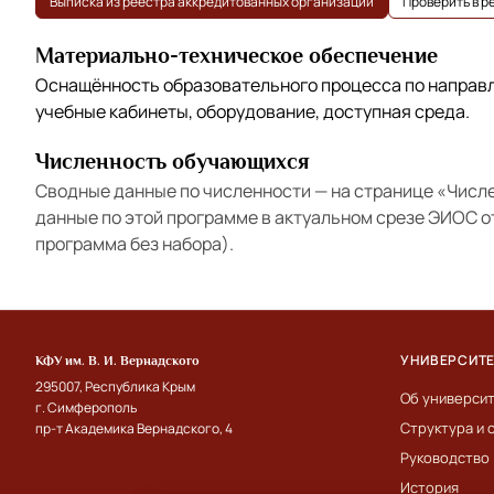
Выписка из реестра аккредитованных организаций
Проверить в 
Материально-техническое обеспечение
Оснащённость образовательного процесса по напра
учебные кабинеты, оборудование, доступная среда.
Численность обучающихся
Сводные данные по численности — на странице
«Числ
данные по этой программе в актуальном срезе ЭИОС 
программа без набора).
УНИВЕРСИТ
КФУ им. В. И. Вернадского
295007, Республика Крым
Об универси
г. Симферополь
Структура и 
пр-т Академика Вернадского, 4
Руководство
История