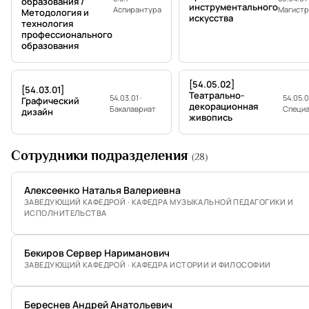
образования /
инструментального
Аспирантура
Магистр
Методология и
искусства
технология
профессионального
образования
[54.05.02]
[54.03.01]
Театрально-
54.03.01 ·
54.05.0
Графический
декорационная
Бакалавриат
Специа
дизайн
живопись
Сотрудники подразделения
(28)
Алексеенко Наталья Валериевна
ЗАВЕДУЮЩИЙ КАФЕДРОЙ · КАФЕДРА МУЗЫКАЛЬНОЙ ПЕДАГОГИКИ И
ИСПОЛНИТЕЛЬСТВА
Бекиров Сервер Нариманович
ЗАВЕДУЮЩИЙ КАФЕДРОЙ · КАФЕДРА ИСТОРИИ И ФИЛОСОФИИ
Береснев Андрей Анатольевич