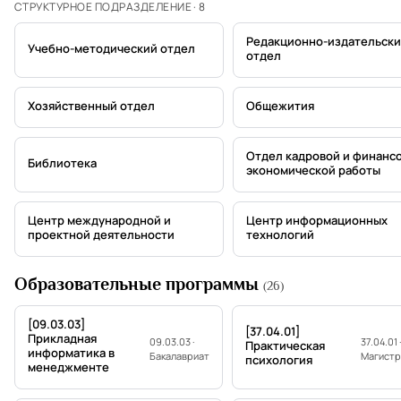
СТРУКТУРНОЕ ПОДРАЗДЕЛЕНИЕ · 8
Редакционно-издательск
Учебно-методический отдел
отдел
Хозяйственный отдел
Общежития
Отдел кадровой и финанс
Библиотека
экономической работы
Центр международной и
Центр информационных
проектной деятельности
технологий
Образовательные программы
(26)
[09.03.03]
[37.04.01]
Прикладная
09.03.03 ·
37.04.01 ·
Практическая
информатика в
Бакалавриат
Магистр
психология
менеджменте