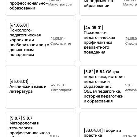
Менеджмент в
профессиональном
Магистратура
Магистр
образовании
образовании
[44.05.01]
[44.05.01]
Психолого-
Психолого-
педагогическая
педагогическая
44.05.01 ·
44.05.01
коррекция и
профилактика
Специалитет
Специа
реабилитация лиц с
девиантного
девиантным
поведения
поведением
[5.8.1] 5.8.1. Общая
педагогика, история
[45.03.01]
педагогики и
45.03.01 ·
5.8.1 ·
Английский язык и
образования /
Бакалавриат
Аспира
литература
Общая педагогика,
история педагогики
и образования
[5.8.7] 5.8.7.
Методология и
технология
[53.04.01] Теория и
профессионального
практика
5.8.7 ·
53.04.01 