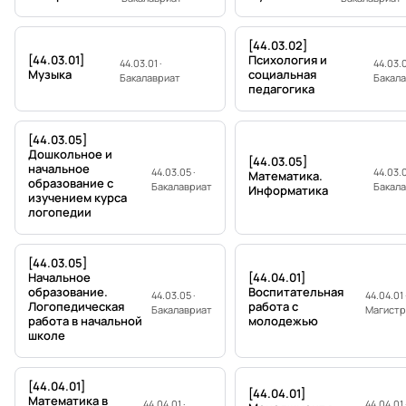
[44.03.02]
[44.03.01]
Психология и
44.03.01 ·
44.03.0
Музыка
социальная
Бакалавриат
Бакал
педагогика
[44.03.05]
Дошкольное и
[44.03.05]
начальное
44.03.05 ·
44.03.0
Математика.
образование с
Бакалавриат
Бакал
Информатика
изучением курса
логопедии
[44.03.05]
Начальное
[44.04.01]
образование.
Воспитательная
44.03.05 ·
44.04.01 
Логопедическая
работа с
Бакалавриат
Магистр
работа в начальной
молодежью
школе
[44.04.01]
[44.04.01]
Математика в
44.04.01 ·
44.04.01 