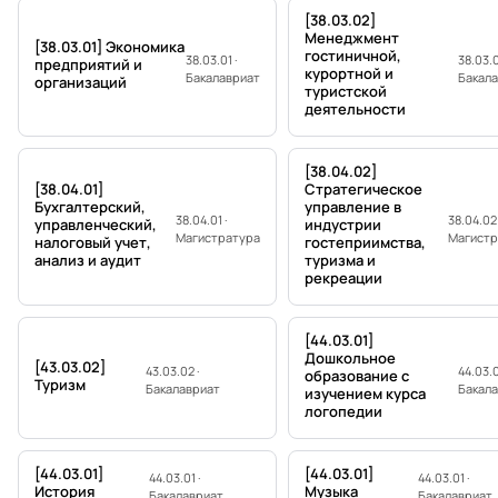
[38.03.02]
Менеджмент
[38.03.01] Экономика
гостиничной,
38.03.01 ·
38.03.0
предприятий и
курортной и
Бакалавриат
Бакал
организаций
туристской
деятельности
[38.04.02]
[38.04.01]
Стратегическое
Бухгалтерский,
управление в
38.04.01 ·
38.04.02 
управленческий,
индустрии
Магистратура
Магистр
налоговый учет,
гостеприимства,
анализ и аудит
туризма и
рекреации
[44.03.01]
Дошкольное
[43.03.02]
43.03.02 ·
44.03.0
образование с
Туризм
Бакалавриат
Бакал
изучением курса
логопедии
[44.03.01]
[44.03.01]
44.03.01 ·
44.03.01 ·
История
Музыка
Бакалавриат
Бакалавриат