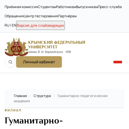
Приёмная комиссия
Студентам
Работникам
Выпускникам
Пресс-служба
Обращения
Центр тестирования
Партнёрам
RU / EN
Версия для слабовидящих
КРЫМСКИЙ ФЕДЕРАЛЬНЫЙ
УНИВЕРСИТЕТ
имени В. И. Вернадского · 1918
Личный кабинет
Главная
/
Структура
/
Гуманитарно-педагогическая
академия
ФИЛИАЛ
Гуманитарно-