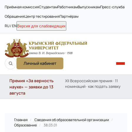
Приёмная комиссия
Студентам
Работникам
Выпускникам
Пресс-служба
Обращения
Центр тестирования
Партнёрам
RU / EN
Версия для слабовидящих
КРЫМСКИЙ ФЕДЕРАЛЬНЫЙ
УНИВЕРСИТЕТ
имени В. И. Вернадского · 1918
Личный кабинет
Премия «За верность
XII Всероссийская премия · 11
номинаций · как подать заявку
науке» — заявки до 13
августа
Главная
/
Сведения об образовательной организации
/
Образование
/
38.03.01