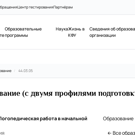
бращения
Центр тестирования
Партнёрам
Образовательные
Наука
Жизнь в
Сведения об образов
те
программы
КФУ
организации
ование
/
44.03.05
вание (с двумя профилями подготовк
Логопедическая работа в начальной
Образование
ия
← Все обра