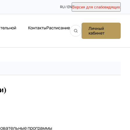
RU / EN
Версия для слабовидящих
ательной
Контакты
Расписание
Личный
кабинет
и)
зовательные программы