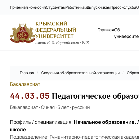
Приёмная комиссия
Студентам
Работникам
Выпускникам
Пресс-служба
О
КРЫМСКИЙ
Главная
Об
ФЕДЕРАЛЬНЫЙ
УНИВЕРСИТЕТ
университе
имени В. И. Вернадского · 1918
Главная
/
Сведения об образовательной организации
/
Образ
Бакалавриат
44.03.05
Педагогическое образо
Бакалавриат
·
Очная
·
5 лет
·
русский
Профиль / специализация:
Начальное образование. 
школе
Подразделение: Гуманитарно-педагогическая академ