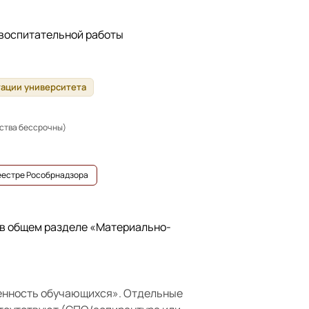
 воспитательной работы
тации университета
ьства бессрочны)
реестре Рособрнадзора
 в общем разделе
«Материально-
енность обучающихся»
. Отдельные