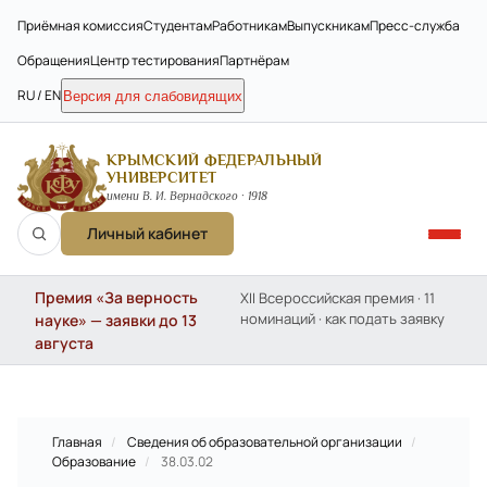
Приёмная комиссия
Студентам
Работникам
Выпускникам
Пресс-служба
Обращения
Центр тестирования
Партнёрам
RU / EN
Версия для слабовидящих
КРЫМСКИЙ ФЕДЕРАЛЬНЫЙ
УНИВЕРСИТЕТ
имени В. И. Вернадского · 1918
Личный кабинет
Премия «За верность
XII Всероссийская премия · 11
номинаций · как подать заявку
науке» — заявки до 13
августа
Главная
/
Сведения об образовательной организации
/
Образование
/
38.03.02