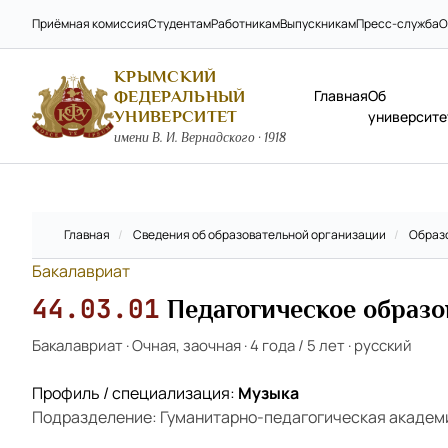
Приёмная комиссия
Студентам
Работникам
Выпускникам
Пресс-служба
О
КРЫМСКИЙ
Главная
Об
ФЕДЕРАЛЬНЫЙ
УНИВЕРСИТЕТ
университе
имени В. И. Вернадского · 1918
Главная
/
Сведения об образовательной организации
/
Образ
Бакалавриат
44.03.01
Педагогическое образ
Бакалавриат
·
Очная, заочная
·
4 года / 5 лет
·
русский
Профиль / специализация:
Музыка
Подразделение: Гуманитарно-педагогическая академ