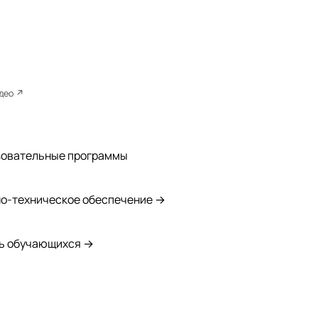
идео ↗
зовательные программы
о-техническое обеспечение →
ь обучающихся →