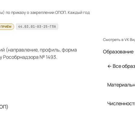
) по приказу о закреплении ОПОП. Каждый год
 ПРИЁМ
44.03.01-03-25-ГПА
Смотреть в VK В
ий (направление, профиль, форма
Образование
у Рособрнадзора № 1493.
← Все обра
Материальн
Численност
 ОП)