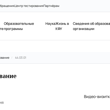
бращения
Центр тестирования
Партнёрам
Образовательные
Наука
Жизнь в
Сведения об образов
те
программы
КФУ
организации
ование
/
44.03.01
ование
Видео-визитк
ия