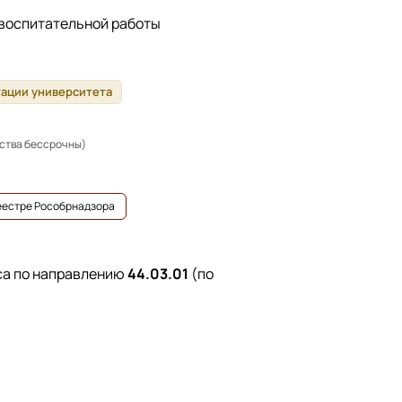
 воспитательной работы
тации университета
ьства бессрочны)
реестре Рособрнадзора
са по направлению
44.03.01
(по