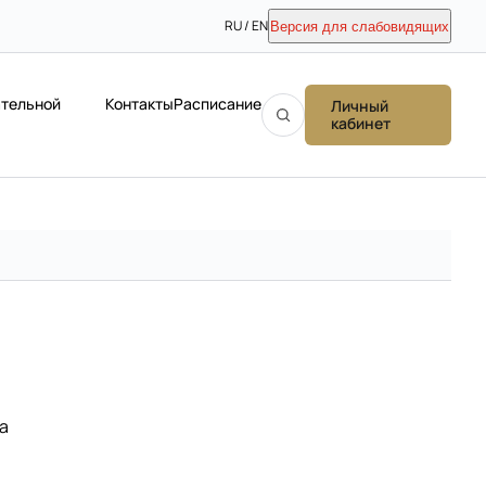
RU / EN
Версия для слабовидящих
ательной
Контакты
Расписание
Личный
кабинет
а