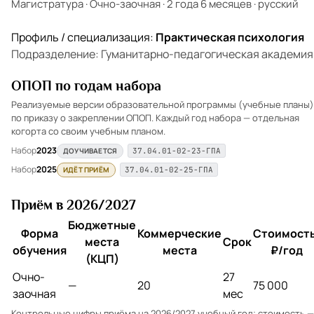
Магистратура
·
Очно-заочная
·
2 года 6 месяцев
·
русский
Профиль / специализация:
Практическая психология
Подразделение: Гуманитарно-педагогическая академия
ОПОП по годам набора
Реализуемые версии образовательной программы (учебные планы)
по приказу о закреплении ОПОП. Каждый год набора — отдельная
когорта со своим учебным планом.
Набор
2023
ДОУЧИВАЕТСЯ
37.04.01-02-23-ГПА
Набор
2025
ИДЁТ ПРИЁМ
37.04.01-02-25-ГПА
Приём в 2026/2027
Бюджетные
Форма
Коммерческие
Стоимость
места
Срок
обучения
места
₽/год
(КЦП)
Очно-
27
—
20
75 000
заочная
мес
Контрольные цифры приёма на 2026/2027 учебный год; стоимость —