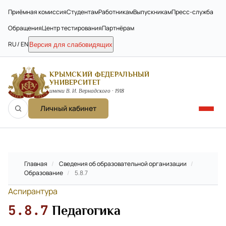
Приёмная комиссия
Студентам
Работникам
Выпускникам
Пресс-служба
Обращения
Центр тестирования
Партнёрам
RU / EN
Версия для слабовидящих
КРЫМСКИЙ ФЕДЕРАЛЬНЫЙ
УНИВЕРСИТЕТ
имени В. И. Вернадского · 1918
Личный кабинет
Главная
/
Сведения об образовательной организации
/
Образование
/
5.8.7
Аспирантура
5.8.7
Педагогика