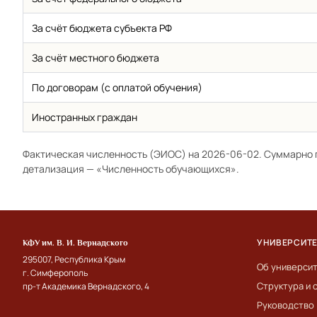
За счёт бюджета субъекта РФ
За счёт местного бюджета
По договорам (с оплатой обучения)
Иностранных граждан
Фактическая численность (ЭИОС) на 2026-06-02. Суммарно 
детализация —
«Численность обучающихся»
.
УНИВЕРСИТ
КФУ им. В. И. Вернадского
295007, Республика Крым
Об универси
г. Симферополь
Структура и 
пр-т Академика Вернадского, 4
Руководство