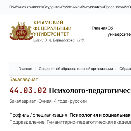
Приёмная комиссия
Студентам
Работникам
Выпускникам
Пресс-служба
О
КРЫМСКИЙ
Главная
Об
ФЕДЕРАЛЬНЫЙ
УНИВЕРСИТЕТ
университе
имени В. И. Вернадского · 1918
Главная
/
Сведения об образовательной организации
/
Образ
Бакалавриат
44.03.02
Психолого-педагогичес
Бакалавриат
·
Очная
·
4 года
·
русский
Профиль / специализация:
Психология и социальная
Подразделение: Гуманитарно-педагогическая академ