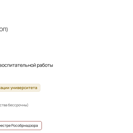
 ОП)
 воспитательной работы
тации университета
ьства бессрочны)
реестре Рособрнадзора