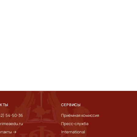
АКТЫ
СЕРВИСЫ
52) 54-50-36
Приёмная комиссия
rimeaedu.ru
Пресс-служба
нтакты →
International