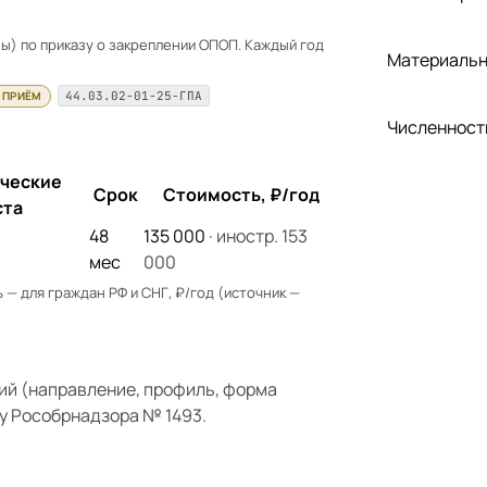
) по приказу о закреплении ОПОП. Каждый год
Материальн
 ПРИЁМ
44.03.02-01-25-ГПА
Численност
ческие
Срок
Стоимость, ₽/год
ста
48
135 000
· иностр. 153
мес
000
— для граждан РФ и СНГ, ₽/год (источник —
ий (направление, профиль, форма
у Рособрнадзора № 1493.