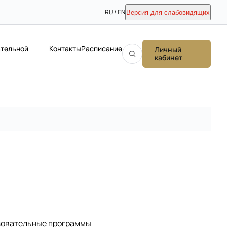
RU / EN
Версия для слабовидящих
ательной
Контакты
Расписание
Личный
кабинет
зовательные программы