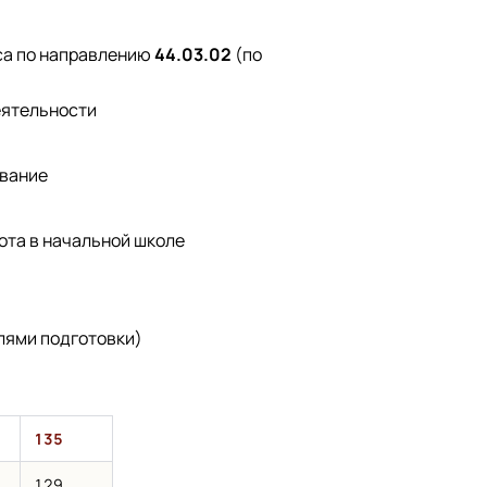
са по направлению
44.03.02
(по
еятельности
ование
ота в начальной школе
лями подготовки)
135
129