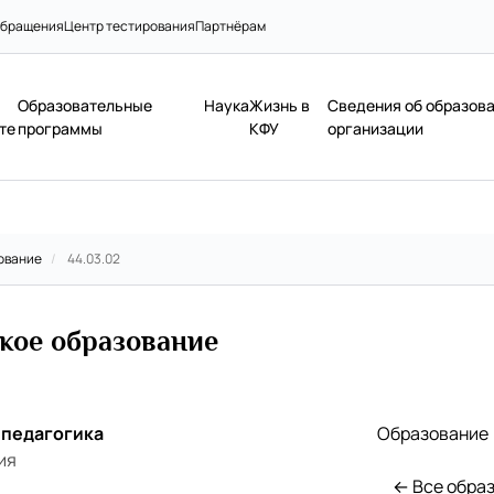
бращения
Центр тестирования
Партнёрам
Образовательные
Наука
Жизнь в
Сведения об образов
те
программы
КФУ
организации
ование
/
44.03.02
кое образование
 педагогика
Образование
ия
← Все обра