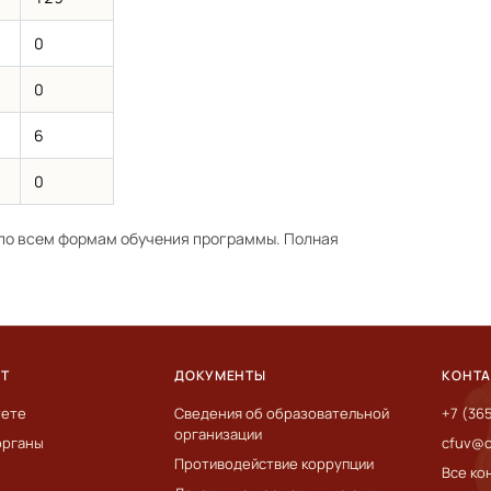
0
0
6
0
по всем формам обучения программы. Полная
ЕТ
ДОКУМЕНТЫ
КОНТ
тете
Сведения об образовательной
+7 (36
организации
органы
cfuv@c
Противодействие коррупции
Все ко