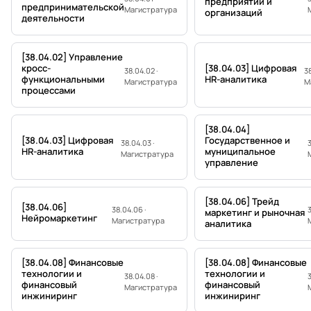
предприятий и
предпринимательской
Магистратура
организаций
деятельности
[38.04.02] Управление
кросс-
[38.04.03] Цифровая
38.04.02 ·
38
функциональными
HR-аналитика
Магистратура
М
процессами
[38.04.04]
[38.04.03] Цифровая
Государственное и
38.04.03 ·
3
HR-аналитика
муниципальное
Магистратура
управление
[38.04.06] Трейд
[38.04.06]
38.04.06 ·
3
маркетинг и рыночная
Нейромаркетинг
Магистратура
аналитика
[38.04.08] Финансовые
[38.04.08] Финансовые
технологии и
технологии и
38.04.08 ·
3
финансовый
финансовый
Магистратура
инжиниринг
инжиниринг