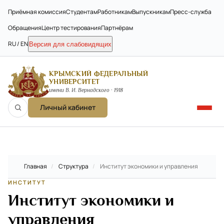
Приёмная комиссия
Студентам
Работникам
Выпускникам
Пресс-служба
Обращения
Центр тестирования
Партнёрам
RU / EN
Версия для слабовидящих
КРЫМСКИЙ ФЕДЕРАЛЬНЫЙ
УНИВЕРСИТЕТ
имени В. И. Вернадского · 1918
Личный кабинет
Главная
/
Структура
/
Институт экономики и управления
ИНСТИТУТ
Институт экономики и
управления