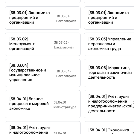
[38.03.01] Экономика
[38.03.01] Экономика
38.03.01 ·
предприятий и
предприятий и
Бакалавриат
организаций
организаций
[38.03.02]
[38.03.03] Управление
38.03.02 ·
Менеджмент
персоналом и
Бакалавриат
организаций
экономика труда
[38.03.04]
[38.03.06] Маркетинг,
Государственное и
38.03.04 ·
торговая и закупочная
муниципальное
Бакалавриат
деятельность
управление
[38.04.01] Учет, аудит
[38.04.01] Бизнес-
и налогообложение
38.04.01 ·
3
процессы в мировой
предпринимательской
Магистратура
экономике
деятельности
[38.04.01] Учет, аудит
[38.04.01] Экономика
и налогообложение
38.04.01 ·
3