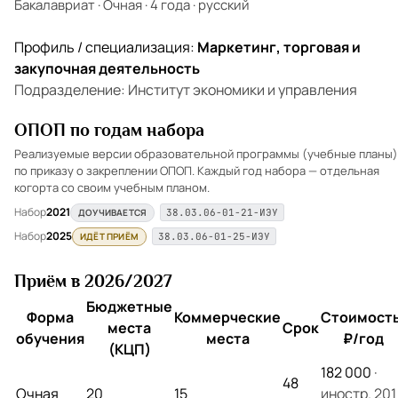
Бакалавриат
·
Очная
·
4 года
·
русский
Профиль / специализация:
Маркетинг, торговая и
закупочная деятельность
Подразделение: Институт экономики и управления
ОПОП по годам набора
Реализуемые версии образовательной программы (учебные планы)
по приказу о закреплении ОПОП. Каждый год набора — отдельная
когорта со своим учебным планом.
Набор
2021
ДОУЧИВАЕТСЯ
38.03.06-01-21-ИЭУ
Набор
2025
ИДЁТ ПРИЁМ
38.03.06-01-25-ИЭУ
Приём в 2026/2027
Бюджетные
Форма
Коммерческие
Стоимость
места
Срок
обучения
места
₽/год
(КЦП)
182 000
·
48
Очная
20
15
иностр. 201