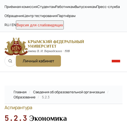
Приёмная комиссия
Студентам
Работникам
Выпускникам
Пресс-служба
Обращения
Центр тестирования
Партнёрам
RU / EN
Версия для слабовидящих
КРЫМСКИЙ ФЕДЕРАЛЬНЫЙ
УНИВЕРСИТЕТ
имени В. И. Вернадского · 1918
Личный кабинет
Главная
/
Сведения об образовательной организации
/
Образование
/
5.2.3
Аспирантура
5.2.3
Экономика