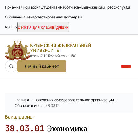
Приёмная комиссия
Студентам
Работникам
Выпускникам
Пресс-служба
Обращения
Центр тестирования
Партнёрам
RU / EN
Версия для слабовидящих
КРЫМСКИЙ ФЕДЕРАЛЬНЫЙ
УНИВЕРСИТЕТ
имени В. И. Вернадского · 1918
Личный кабинет
Главная
/
Сведения об образовательной организации
/
Образование
/
38.03.01
Бакалавриат
38.03.01
Экономика