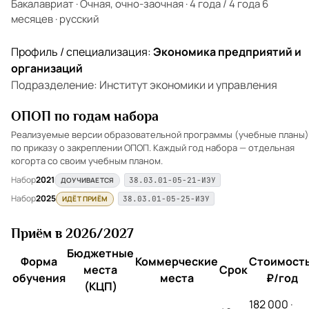
Бакалавриат
·
Очная, очно-заочная
·
4 года / 4 года 6
месяцев
·
русский
Профиль / специализация:
Экономика предприятий и
организаций
Подразделение: Институт экономики и управления
ОПОП по годам набора
Реализуемые версии образовательной программы (учебные планы)
по приказу о закреплении ОПОП. Каждый год набора — отдельная
когорта со своим учебным планом.
Набор
2021
ДОУЧИВАЕТСЯ
38.03.01-05-21-ИЭУ
Набор
2025
ИДЁТ ПРИЁМ
38.03.01-05-25-ИЭУ
Приём в 2026/2027
Бюджетные
Форма
Коммерческие
Стоимость
места
Срок
обучения
места
₽/год
(КЦП)
182 000
·