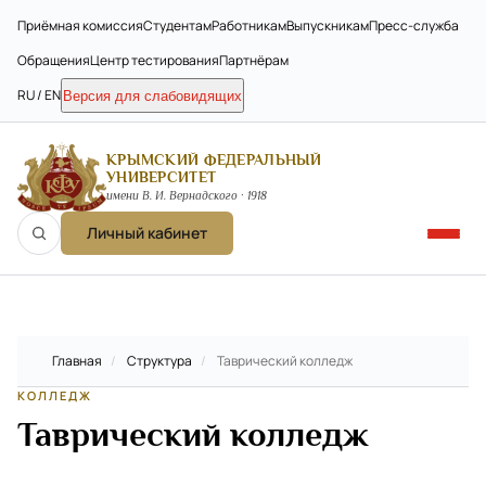
Приёмная комиссия
Студентам
Работникам
Выпускникам
Пресс-служба
Обращения
Центр тестирования
Партнёрам
RU / EN
Версия для слабовидящих
КРЫМСКИЙ ФЕДЕРАЛЬНЫЙ
УНИВЕРСИТЕТ
имени В. И. Вернадского · 1918
Личный кабинет
Главная
/
Структура
/
Таврический колледж
КОЛЛЕДЖ
Таврический колледж