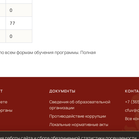
0
77
0
по всем формам обучения программы. Полная
ЕТ
ДОКУМЕНТЫ
КОНТ
тете
Сведения об образовательной
+7 (36
организации
органы
cfuv@c
Противодействие коррупции
Все ко
Локальные нормативные акты
ия работы сайта и сбора обезличенной статистики посещаемости.