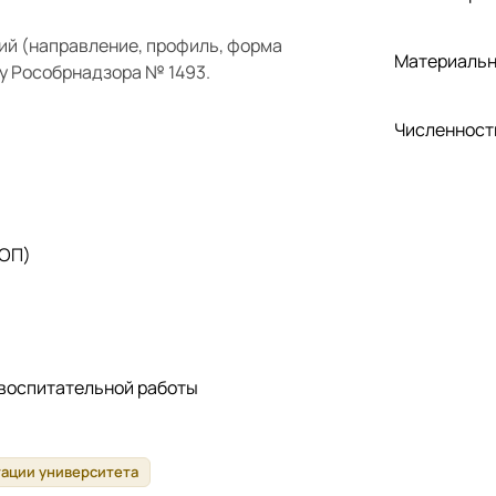
ий (направление, профиль, форма
Материальн
у Рособрнадзора № 1493.
Численност
 ОП)
 воспитательной работы
тации университета