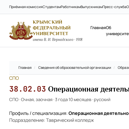
Приёмная комиссия
Студентам
Работникам
Выпускникам
Пресс-служба
О
КРЫМСКИЙ
Главная
Об
ФЕДЕРАЛЬНЫЙ
УНИВЕРСИТЕТ
университе
имени В. И. Вернадского · 1918
Главная
/
Сведения об образовательной организации
/
Образ
СПО
38.02.03
Операционная деятельн
СПО
·
Очная, заочная
·
3 года 10 месяцев
·
русский
Профиль / специализация:
Операционная деятельност
Подразделение: Таврический колледж