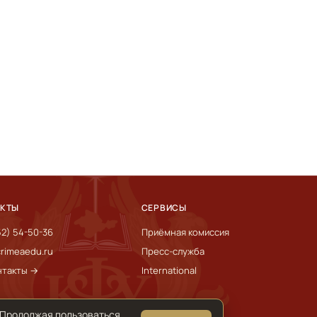
АКТЫ
СЕРВИСЫ
52) 54-50-36
Приёмная комиссия
rimeaedu.ru
Пресс-служба
нтакты →
International
 Продолжая пользоваться