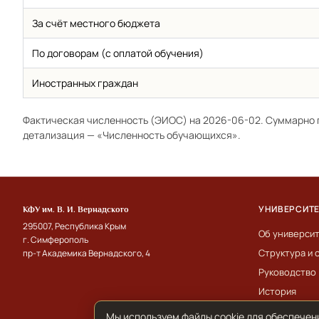
За счёт местного бюджета
По договорам (с оплатой обучения)
Иностранных граждан
Фактическая численность (ЭИОС) на 2026-06-02. Суммарно 
детализация —
«Численность обучающихся»
.
УНИВЕРСИТ
КФУ им. В. И. Вернадского
295007, Республика Крым
Об универси
г. Симферополь
Структура и 
пр-т Академика Вернадского, 4
Руководство
История
Мы используем файлы cookie для обеспечен