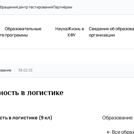
бращения
Центр тестирования
Партнёрам
Образовательные
Наука
Жизнь в
Сведения об образов
те
программы
КФУ
организации
ование
/
38.02.03
ость в логистике
ь в логистике (9 кл)
Образование
← Все обра