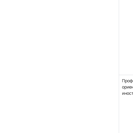
Проф
орие
инос