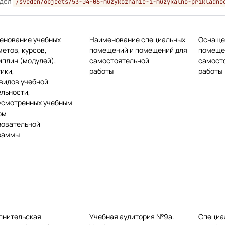
здел
/sveden/objects/53-04-06-muzykoznanie-i-muzykalno-prikladno
енование учебных
Наименование специальных
Оснаще
етов, курсов,
помещений и помещений для
помеще
иплин (модулей),
самостоятельной
самост
ики,
работы
работы
видов учебной
ельности,
усмотренных учебным
ом
зовательной
раммы
лнительская
Учебная аудитория №9а.
Специа