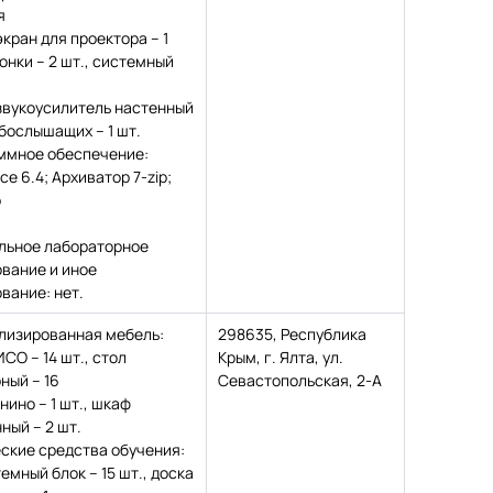
я
 экран для проектора – 1
лонки – 2 шт., системный
, звукоусилитель настенный
бослышащих – 1 шт.
ммное обеспечение:
ice 6.4; Архиватор 7-zip;
р
льное лабораторное
вание и иное
вание: нет.
лизированная мебель:
298635, Республика
ИСО – 14 шт., стол
Крым, г. Ялта, ул.
ный – 16
Севастопольская, 2-А
нино – 1 шт., шкаф
ный – 2 шт.
ские средства обучения:
емный блок – 15 шт., доска