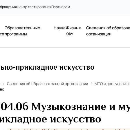
бращения
Центр тестирования
Партнёрам
Образовательные
Наука
Жизнь в
Сведения об образов
те
программы
КФУ
организации
льно-прикладное искусство
я
/
Сведения об образовательной организации
/
МТО и доступная с
тво
.04.06 Музыкознание и м
икладное искусство