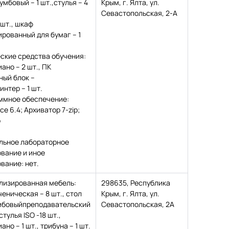
умбовый – 1 шт.,стулья – 4
Крым, г. Ялта, ул.
Севастопольская, 2-А
 шт., шкаф
рованный для бумаг – 1
ские средства обучения:
ано – 2 шт., ПК
ый блок –
ринтер – 1 шт.
ммное обеспечение:
ice 6.4; Архиватор 7-zip;
р
льное лабораторное
вание и иное
вание: нет.
лизированная мебель:
298635, Республика
ченическая – 8 шт., стол
Крым, г. Ялта, ул.
мбовыйпреподавательский
Севастопольская, 2А
 стулья ISO -18 шт.,
но – 1 шт., трибуна – 1 шт.