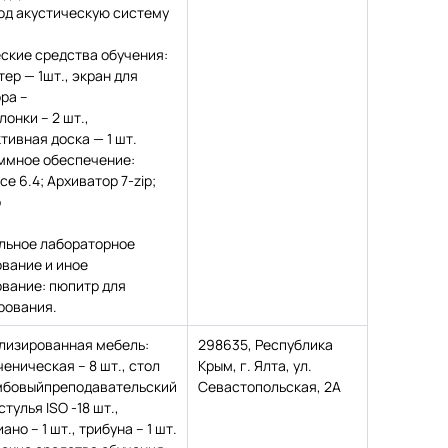
од акустическую систему
ские средства обучения:
ер — 1шт., экран для
ра –
олонки – 2 шт.,
тивная доска — 1 шт.
ммное обеспечение:
ice 6.4; Архиватор 7-zip;
р
льное лабораторное
вание и иное
вание: пюпитр для
рования.
лизированная мебель:
298635, Республика
ченическая – 8 шт., стол
Крым, г. Ялта, ул.
мбовыйпреподавательский
Севастопольская, 2А
 стулья ISO -18 шт.,
но – 1 шт., трибуна – 1 шт.