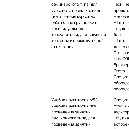
семинарского типа, для
Техниче
курсового проектирования
проекто
(выполнения курсовых
мелова
работ), для групповых и
– 1 шт.,
индивидуальных
шт., ко
консультаций, для текущего
блок
контроля и промежуточной
– 1 шт.
аттестации.
для сла
Програ
LibreOff
Браузе
Opera
Специа
оборудо
оборудо
Учебная аудитория №18.
Специа
Учебная аудитория для
стулья 
проведения занятий
аудитор
лекционного типа, для
шт., пиа
проведения занятий
встроен