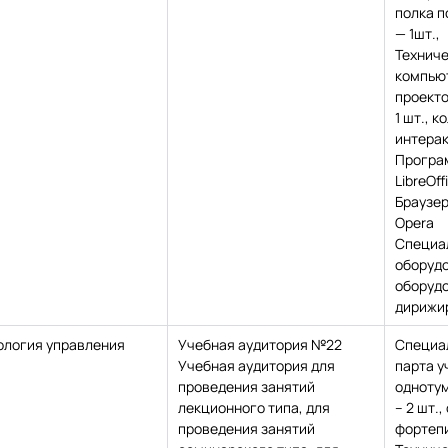
полка п
— 1шт.,
Техниче
компьют
проекто
1 шт., к
интерак
Програ
LibreOff
Браузе
Opera
Специа
оборудо
оборудо
дирижи
ология управления
Учебная аудитория №22
Специа
Учебная аудитория для
парта у
проведения занятий
одноту
лекционного типа, для
– 2 шт.,
проведения занятий
фортепиа