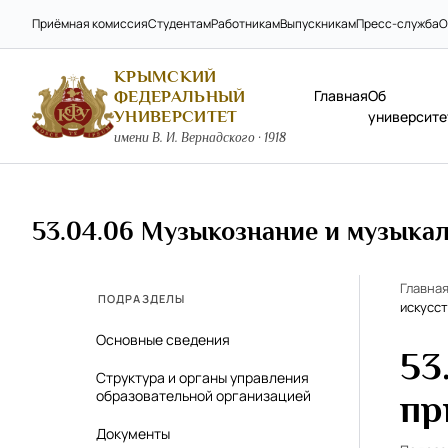
Приёмная комиссия
Студентам
Работникам
Выпускникам
Пресс-служба
О
КРЫМСКИЙ
Главная
Об
ФЕДЕРАЛЬНЫЙ
УНИВЕРСИТЕТ
университе
имени В. И. Вернадского · 1918
53.04.06 Музыкознание и музыка
Главна
ПОДРАЗДЕЛЫ
искусс
Основные сведения
53
Структура и органы управления
образовательной организацией
пр
Документы