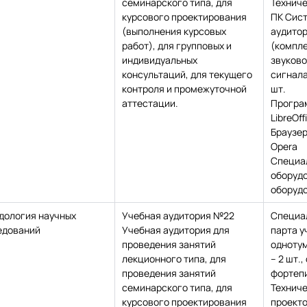
семинарского типа, для
Техниче
курсового проектирования
ПК Сист
(выполнения курсовых
аудитор
работ), для групповых и
(компле
индивидуальных
звуково
консультаций, для текущего
сигнала
контроля и промежуточной
шт.
аттестации.
Програ
LibreOff
Браузе
Opera
Специа
оборудо
оборудо
дология научных
Учебная аудитория №22
Специа
едований
Учебная аудитория для
парта у
проведения занятий
одноту
лекционного типа, для
– 2 шт.,
проведения занятий
фортепиа
семинарского типа, для
Техниче
курсового проектирования
проекто