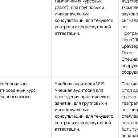
(выполнения курсовых
аудитор
работ), для групповых и
(компле
индивидуальных
звуково
консультаций, для текущего
сигнала
контроля и промежуточной
шт.
аттестации.
Програ
LibreOff
Браузе
Opera
Специа
оборудо
оборудо
ессионально
Учебная аудитория №21.
Специа
нтированный курс
Учебная аудитория для
Стол од
транного языка
проведения практических
кресла
занятий, для групповых и
театрал
индивидуальных
шт., пиа
консультаций, для текущего
стеллаж
контроля и промежуточной
настенн
аттестации.
1шт., т
аппарат