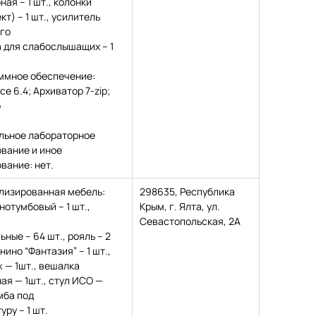
ная – 1 шт., колонки
кт) – 1 шт., усилитель
го
 для слабослышащих – 1
ммное обеспечение:
ice 6.4; Архиватор 7-zip;
р
льное лабораторное
вание и иное
вание: нет.
лизированная мебель:
298635, Республика
нотумбовый – 1 шт.,
Крым, г. Ялта, ул.
Севастопольская, 2А
ьные – 64 шт., рояль – 2
нино “Фантазия” – 1 шт.,
 — 1шт., вешалка
ая — 1шт., стул ИСО —
умба под
уру – 1 шт.