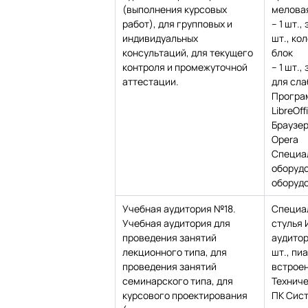
(выполнения курсовых
мелова
работ), для групповых и
– 1 шт.,
индивидуальных
шт., ко
консультаций, для текущего
блок
контроля и промежуточной
– 1 шт.
аттестации.
для сла
Програ
LibreOff
Браузе
Opera
Специа
оборудо
оборудо
Учебная аудитория №18.
Специа
Учебная аудитория для
стулья 
проведения занятий
аудитор
лекционного типа, для
шт., пиа
проведения занятий
встроен
семинарского типа, для
Техниче
курсового проектирования
ПК Сист