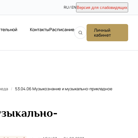
RU / EN
Версия для слабовидящих
ательной
Контакты
Расписание
Личный
кабинет
реда
/
53.04.06 Музыкознание и музыкально-прикладное
узыкально-