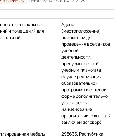
· приказ № 1493 от 04.08.2023
e-iskusstvo/
нность специальных
Адрес
ний и помещений для
(местоположение)
оятельной
помещений для
проведения всех видов
учебной
деятельности,
предусмотренной
учебным планом (в
случае реализации
образовательной
программы в сетевой
форме дополнительно
указывается
наименование
организации, с которой
заключен договор)
лизированная мебель:
298635, Республика