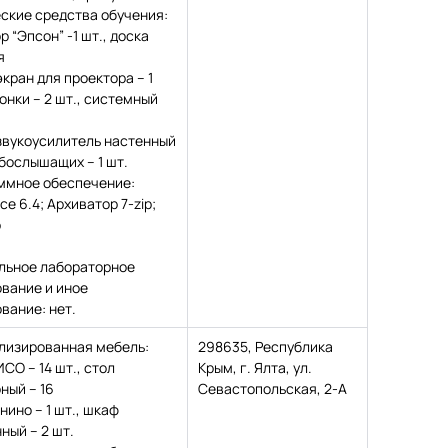
ские средства обучения:
р “Эпсон” -1 шт., доска
я
 экран для проектора – 1
лонки – 2 шт., системный
, звукоусилитель настенный
бослышащих – 1 шт.
ммное обеспечение:
ice 6.4; Архиватор 7-zip;
р
льное лабораторное
вание и иное
вание: нет.
лизированная мебель:
298635, Республика
ИСО – 14 шт., стол
Крым, г. Ялта, ул.
ный – 16
Севастопольская, 2-А
нино – 1 шт., шкаф
ный – 2 шт.