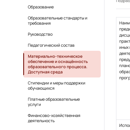
Подра
Образование
Образовательные стандарты и
Наим
требования
предм
Руководство
дисц
практ
Педагогический состав
иных 
деят
Материально-техническое
пред
обеспечение и оснащённость
план
образовательного процесса.
обра
Доступная среда
прог
Стипендии и меры поддержки
обучающихся
Платные образовательные
услуги
Финансово-хозяйственная
деятельность
Испо