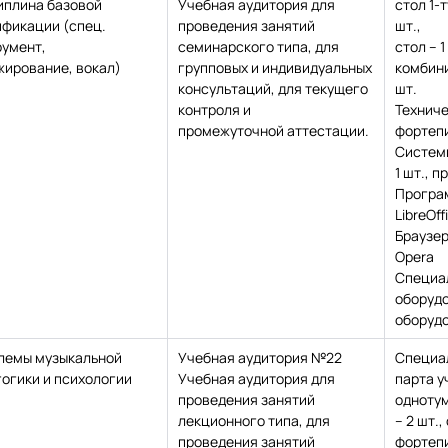
иплина базовой
Учебная аудитория для
стол 1-т
ификации (спец.
проведения занятий
шт.,
румент,
семинарского типа, для
стол – 1
жирование, вокал)
групповых и индивидуальных
комбини
консультаций, для текущего
шт.
контроля и
Техниче
промежуточной аттестации.
фортепи
Системн
1 шт., п
Програ
LibreOff
Браузе
Opera
Специа
оборудо
оборудо
лемы музыкальной
Учебная аудитория №22
Специа
огики и психологии
Учебная аудитория для
парта у
проведения занятий
одноту
лекционного типа, для
– 2 шт.,
проведения занятий
фортепиа