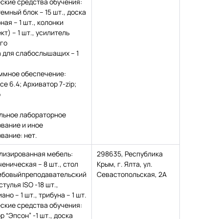
ские средства обучения:
емный блок – 15 шт., доска
ная – 1 шт., колонки
кт) – 1 шт., усилитель
го
 для слабослышащих – 1
ммное обеспечение:
ice 6.4; Архиватор 7-zip;
р
льное лабораторное
вание и иное
вание: нет.
лизированная мебель:
298635, Республика
ченическая – 8 шт., стол
Крым, г. Ялта, ул.
мбовыйпреподавательский
Севастопольская, 2А
 стулья ISO -18 шт.,
но – 1 шт., трибуна – 1 шт.
ские средства обучения:
р “Эпсон” -1 шт., доска