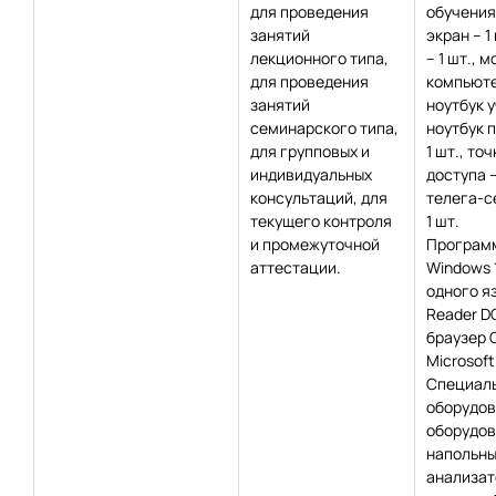
для проведения
обучения:
занятий
экран – 1
лекционного типа,
– 1 шт., 
для проведения
компьюте
занятий
ноутбук у
семинарского типа,
ноутбук 
для групповых и
1 шт., то
индивидуальных
доступа –
консультаций, для
телега-с
текущего контроля
1 шт.
и промежуточной
Программ
аттестации.
Windows 
одного я
Reader DC
браузер 
Microsoft
Специаль
оборудов
оборудов
напольные
анализат