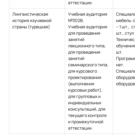
аттестации.
Лингвистическая
Учебная аудитория
Специал
история изучаемой
№302В.
мебель: 
страны (турецкая)
Учебная аудитория
– 1 шт., с
для проведения
шт., стул 
занятий
Техничес
лекционного типа,
обучения:
для проведения
шт.
занятий
Программ
семинарского типа,
нет.
для курсового
Специаль
проектирования
оборудов
(выполнения
оборудов
курсовых работ),
для групповых и
индивидуальных
консультаций, для
текущего контроля
и промежуточной
аттестации.