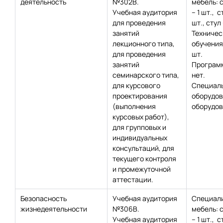
деятельность
№302В.
мебель: 
Учебная аудитория
– 1 шт., с
для проведения
шт., стул 
занятий
Техничес
лекционного типа,
обучения:
для проведения
шт.
занятий
Программ
семинарского типа,
нет.
для курсового
Специаль
проектирования
оборудов
(выполнения
оборудов
курсовых работ),
для групповых и
индивидуальных
консультаций, для
текущего контроля
и промежуточной
аттестации.
Безопасность
Учебная аудитория
Специал
жизнедеятельности
№306В.
мебель: 
Учебная аудитория
– 1 шт., с