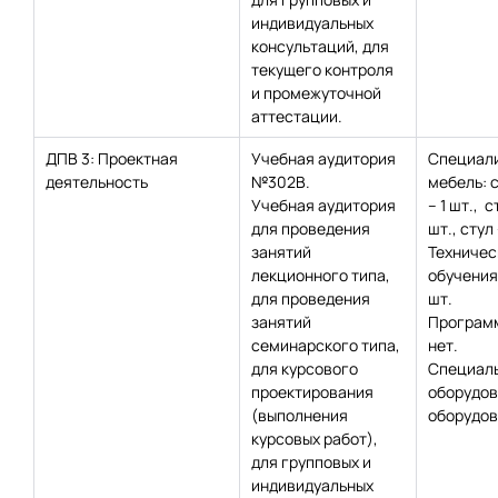
индивидуальных
консультаций, для
текущего контроля
и промежуточной
аттестации.
ДПВ 3: Проектная
Учебная аудитория
Специал
деятельность
№302В.
мебель: 
Учебная аудитория
– 1 шт., с
для проведения
шт., стул 
занятий
Техничес
лекционного типа,
обучения:
для проведения
шт.
занятий
Программ
семинарского типа,
нет.
для курсового
Специаль
проектирования
оборудов
(выполнения
оборудов
курсовых работ),
для групповых и
индивидуальных