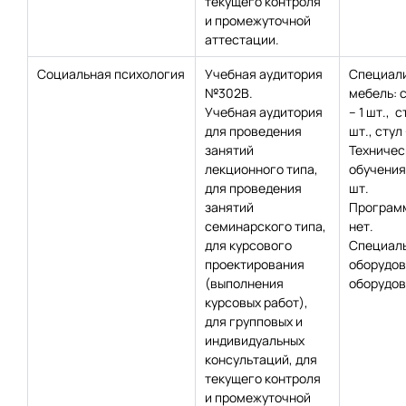
текущего контроля
и промежуточной
аттестации.
Социальная психология
Учебная аудитория
Специал
№302В.
мебель: 
Учебная аудитория
– 1 шт., с
для проведения
шт., стул 
занятий
Техничес
лекционного типа,
обучения:
для проведения
шт.
занятий
Программ
семинарского типа,
нет.
для курсового
Специаль
проектирования
оборудов
(выполнения
оборудов
курсовых работ),
для групповых и
индивидуальных
консультаций, для
текущего контроля
и промежуточной