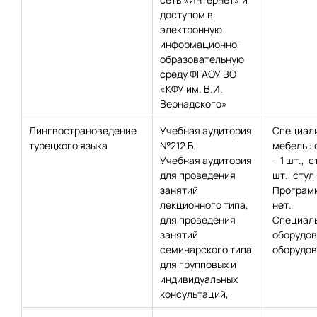
доступом в
электронную
информационно-
образовательную
среду ФГАОУ ВО
«КФУ им. В.И.
Вернадского»
Лингвострановедение
Учебная аудитория
Специал
турецкого языка
№212 Б.
мебель :
Учебная аудитория
– 1 шт., с
для проведения
шт., стул
занятий
Программ
лекционного типа,
нет.
для проведения
Специаль
занятий
оборудов
семинарского типа,
оборудов
для групповых и
индивидуальных
консультаций,