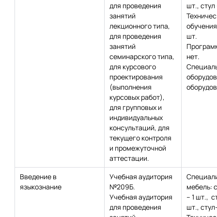
для проведения
шт., стул 
занятий
Техничес
лекционного типа,
обучения:
для проведения
шт.
занятий
Программ
семинарского типа,
нет.
для курсового
Специаль
проектирования
оборудов
(выполнения
оборудов
курсовых работ),
для групповых и
индивидуальных
консультаций, для
текущего контроля
и промежуточной
аттестации.
Введение в
Учебная аудитория
Специал
языкознание
№209Б.
мебель: 
Учебная аудитория
– 1 шт., с
для проведения
шт., стул