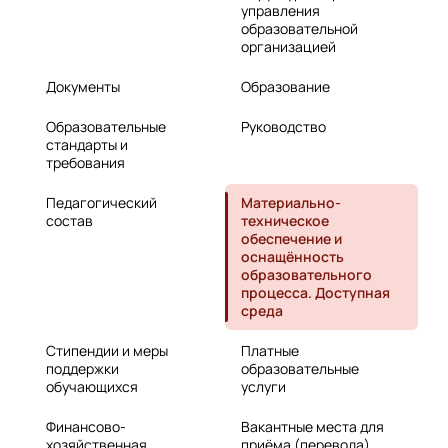
управления
образовательной
организацией
Документы
Образование
Образовательные
Руководство
стандарты и
требования
Педагогический
Материально-
состав
техническое
обеспечение и
оснащённость
образовательного
процесса. Доступная
среда
Стипендии и меры
Платные
поддержки
образовательные
обучающихся
услуги
Финансово-
Вакантные места для
хозяйственная
приёма (перевода)