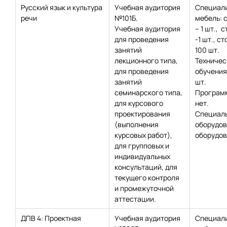
Русский язык и культура
Учебная аудитория
Специал
речи
№101Б.
мебель: 
Учебная аудитория
– 1 шт., с
для проведения
-1 шт., с
занятий
100 шт.
лекционного типа,
Техничес
для проведения
обучения:
занятий
шт.
семинарского типа,
Программ
для курсового
нет.
проектирования
Специаль
(выполнения
оборудов
курсовых работ),
оборудов
для групповых и
индивидуальных
консультаций, для
текущего контроля
и промежуточной
аттестации.
ДПВ 4: Проектная
Учебная аудитория
Специал