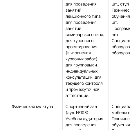
для проведения
шт., стул
занятий
Техничес
лекционного типа,
обучения
для проведения
шт.
занятий
Программ
семинарского типа,
нет.
для курсового
Специаль
проектирования
оборудов
(выполнения
оборудов
курсовых работ),
для групповых и
индивидуальных
консультаций, для
текущего контроля
и промежуточной
аттестации.
Физическая культура
Спортивный зал
Специал
(ауд. №108).
мебель: н
Учебная аудитория
Техничес
для проведения
обучения: