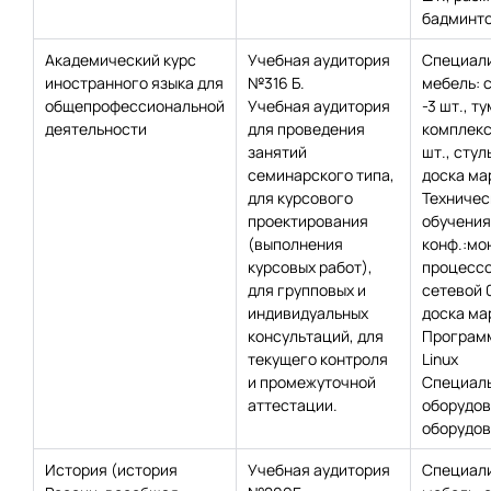
бадминто
Академический курс
Учебная аудитория
Специал
иностранного языка для
№316 Б.
мебель: с
общепрофессиональной
Учебная аудитория
-3 шт., ту
деятельности
для проведения
комплекс 
занятий
шт., стул
семинарского типа,
доска ма
для курсового
Техничес
проектирования
обучения
(выполнения
конф.:мон
курсовых работ),
процессо
для групповых и
сетевой 
индивидуальных
доска мар
консультаций, для
Программ
текущего контроля
Linux
и промежуточной
Специаль
аттестации.
оборудов
оборудов
История (история
Учебная аудитория
Специал