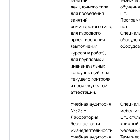
занятий
Техничес
лекционного типа,
обучения:
для проведения
шт.
занятий
Программ
семинарского типа,
нет.
для курсового
Специаль
проектирования
оборудов
(выполнения
оборудов
курсовых работ),
для групповых и
индивидуальных
консультаций, для
текущего контроля
и промежуточной
аттестации.
Учебная аудитория
Специал
№323 Б.
мебель: с
Лаборатория
шт., стул
безопасности
книжный –
жизнедеятельности.
железный 
Учебная аудитория
Техничес