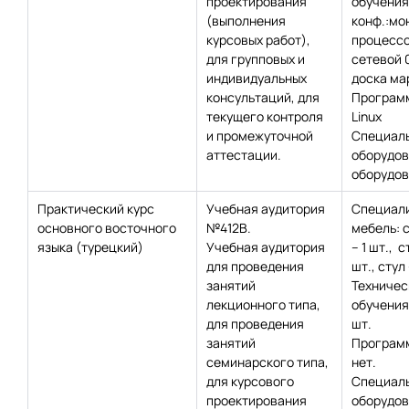
проектирования
обучения
(выполнения
конф.:мон
курсовых работ),
процессо
для групповых и
сетевой 
индивидуальных
доска мар
консультаций, для
Программ
текущего контроля
Linux
и промежуточной
Специаль
аттестации.
оборудов
оборудов
Практический курс
Учебная аудитория
Специал
основного восточного
№412В.
мебель: 
языка (турецкий)
Учебная аудитория
– 1 шт., с
для проведения
шт., стул 
занятий
Техничес
лекционного типа,
обучения
для проведения
шт.
занятий
Программ
семинарского типа,
нет.
для курсового
Специаль
проектирования
оборудов