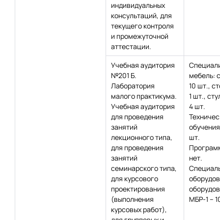
индивидуальных
консультаций, для
текущего контроля
и промежуточной
аттестации.
Учебная аудитория
Специал
№201 Б.
мебель: 
Лаборатория
10 шт., с
малого практикума.
1 шт., сту
Учебная аудитория
4 шт.
для проведения
Техничес
занятий
обучения:
лекционного типа,
шт.
для проведения
Программ
занятий
нет.
семинарского типа,
Специаль
для курсового
оборудов
проектирования
оборудов
(выполнения
МБР-1 – 1
курсовых работ),
для групповых и