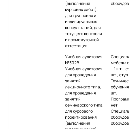
(выполнения
оборудов
курсовых работ),
для групповых и
индивидуальных
консультаций, для
текущего контроля
и промежуточной
аттестации.
Учебная аудитория
Специал
№302В.
мебель: 
Учебная аудитория
– 1 шт., с
для проведения
шт., стул 
занятий
Техничес
лекционного типа,
обучения:
для проведения
шт.
занятий
Программ
семинарского типа,
нет.
для курсового
Специаль
проектирования
оборудов
(выполнения
оборудов