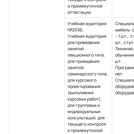
и промежуточной
аттестации.
Учебная аудитория
Специал
№209Б.
мебель: 
Учебная аудитория
– 1 шт., с
для проведения
шт., стул
занятий
Техничес
лекционного типа,
обучения:
для проведения
шт.
занятий
Программ
семинарского типа,
нет.
для курсового
Специаль
проектирования
оборудов
(выполнения
оборудов
курсовых работ),
для групповых и
индивидуальных
консультаций, для
текущего контроля
и промежуточной