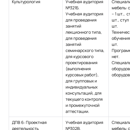
Культурология
Учебная аудитория
Специал
№321Б.
мебель: 
Учебная аудитория
– 1 шт., с
для проведения
шт., стул 
занятий
шт.
лекционного типа,
Техничес
для проведения
обучения:
занятий
шт.
семинарского типа,
Программ
для курсового
нет.
проектирования
Специаль
(выполнения
оборудов
курсовых работ),
оборудов
для групповых и
индивидуальных
консультаций, для
текущего контроля
и промежуточной
аттестации.
ДПВ 6: Проектная
Учебная аудитория
Специал
деятельность
№302В.
мебель: 