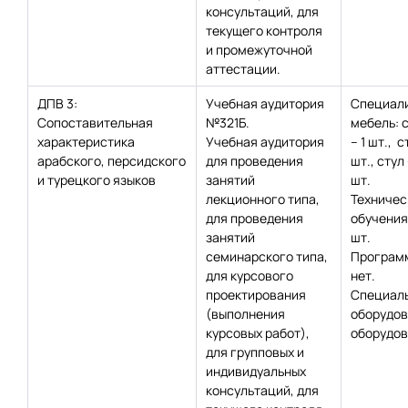
консультаций, для
текущего контроля
и промежуточной
аттестации.
ДПВ 3:
Учебная аудитория
Специал
Сопоставительная
№321Б.
мебель: 
характеристика
Учебная аудитория
– 1 шт., с
арабского, персидского
для проведения
шт., стул 
и турецкого языков
занятий
шт.
лекционного типа,
Техничес
для проведения
обучения:
занятий
шт.
семинарского типа,
Программ
для курсового
нет.
проектирования
Специаль
(выполнения
оборудов
курсовых работ),
оборудов
для групповых и
индивидуальных
консультаций, для