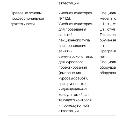
аттестации.
Правовые основы
Учебная аудитория
Специал
профессиональной
№412В.
мебель: 
деятельности
Учебная аудитория
– 1 шт., с
для проведения
шт., стул 
занятий
Техничес
лекционного типа,
обучения
для проведения
шт.
занятий
Программ
семинарского типа,
нет.
для курсового
Специаль
проектирования
оборудов
(выполнения
оборудов
курсовых работ),
для групповых и
индивидуальных
консультаций, для
текущего контроля
и промежуточной
аттестации.