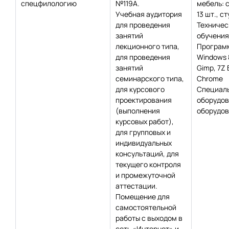
спецфилологию
№119А.
мебель: 
Учебная аудитория
13 шт., ст
для проведения
Техничес
занятий
обучения:
лекционного типа,
Программ
для проведения
Windows 8
занятий
Gimp, 7Z 
семинарского типа,
Chrome
для курсового
Специаль
проектирования
оборудов
(выполнения
оборудов
курсовых работ),
для групповых и
индивидуальных
консультаций, для
текущего контроля
и промежуточной
аттестации.
Помещение для
самостоятельной
работы с выходом в
сеть «Интернет» и