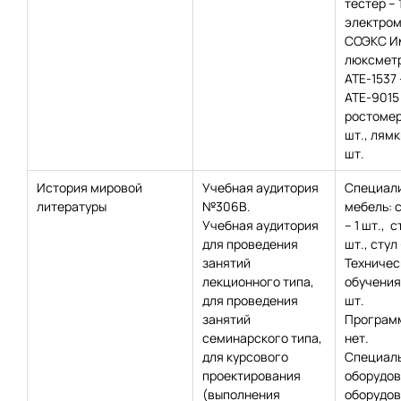
тестер – 
электром
СОЭКС Им
люксмет
АТЕ-1537 
АТЕ-9015 –
ростомер 
шт., лямк
шт.
История мировой
Учебная аудитория
Специал
литературы
№306В.
мебель: 
Учебная аудитория
– 1 шт., с
для проведения
шт., стул
занятий
Техничес
лекционного типа,
обучения
для проведения
шт.
занятий
Программ
семинарского типа,
нет.
для курсового
Специаль
проектирования
оборудов
(выполнения
оборудов