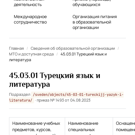
деятельность
обучающихся
Международное
Организация питания
сотрудничество
в образовательной
организации
Главная
/
Сведения об образовательной организации
/
МТО и доступная среда
/
45.03.01 Турецкий язык и
литература
45.03.01 Турецкий язык и
литература
Подраздел
/sveden/objects/45-03-01-tureckijj-yazyk-i-
· приказ № 1493 от 04.08.2023
literatura/
Наименование учебных
Наименование
Оснащен
предметов, курсов,
специальных
помещени