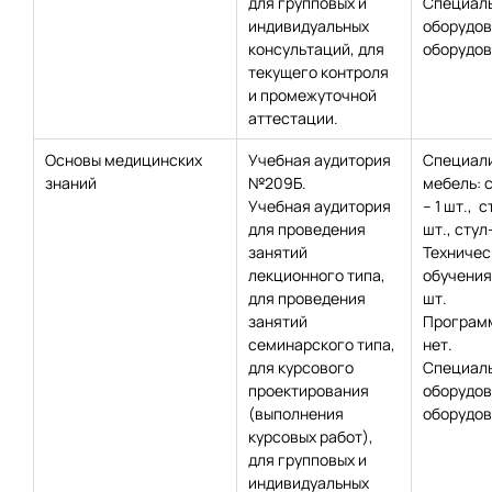
для групповых и
Специаль
индивидуальных
оборудов
консультаций, для
оборудов
текущего контроля
и промежуточной
аттестации.
Основы медицинских
Учебная аудитория
Специал
знаний
№209Б.
мебель: 
Учебная аудитория
– 1 шт., с
для проведения
шт., стул
занятий
Техничес
лекционного типа,
обучения:
для проведения
шт.
занятий
Программ
семинарского типа,
нет.
для курсового
Специаль
проектирования
оборудов
(выполнения
оборудов
курсовых работ),
для групповых и
индивидуальных