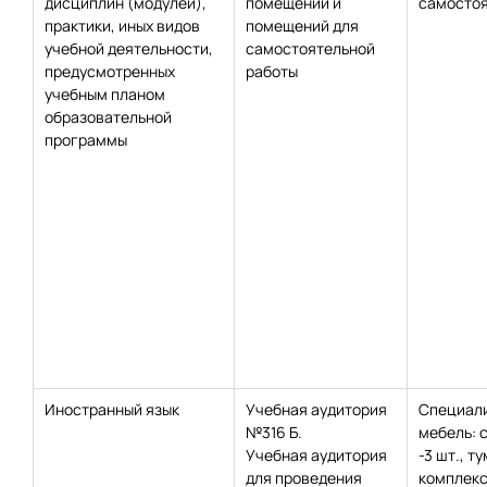
дисциплин (модулей),
помещений и
самостоя
практики, иных видов
помещений для
учебной деятельности,
самостоятельной
предусмотренных
работы
учебным планом
образовательной
программы
Иностранный язык
Учебная аудитория
Специал
№316 Б.
мебель: с
Учебная аудитория
-3 шт., ту
для проведения
комплекс 