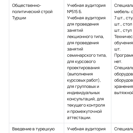
Общественно-
Учебная аудитория
Специал
политический строй
№515 Б.
мебель: 
Турции
Учебная аудитория
7 шт., ст
для проведения
шт., стол
занятий
шт., стул 
лекционного типа,
Техничес
для проведения
обучения:
занятий
шт.
семинарского типа,
Программ
для курсового
нет.
проектирования
Специаль
(выполнения
оборудов
курсовых работ),
оборудов
для групповых и
хранения 
индивидуальных
вытяжной
консультаций, для
текущего контроля
и промежуточной
аттестации.
Введение в турецкую
Учебная аудитория
Специал