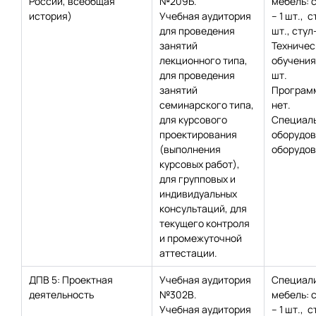
России, всеобщая
№209Б.
мебель: 
история)
Учебная аудитория
– 1 шт., с
для проведения
шт., стул
занятий
Техничес
лекционного типа,
обучения:
для проведения
шт.
занятий
Программ
семинарского типа,
нет.
для курсового
Специаль
проектирования
оборудов
(выполнения
оборудов
курсовых работ),
для групповых и
индивидуальных
консультаций, для
текущего контроля
и промежуточной
аттестации.
ДПВ 5: Проектная
Учебная аудитория
Специал
деятельность
№302В.
мебель: 
Учебная аудитория
– 1 шт., с