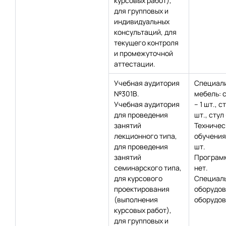
курсовых работ),
для групповых и
индивидуальных
консультаций, для
текущего контроля
и промежуточной
аттестации.
Учебная аудитория
Специал
№301В.
мебель: 
Учебная аудитория
– 1 шт., с
для проведения
шт., стул
занятий
Техничес
лекционного типа,
обучения:
для проведения
шт.
занятий
Программ
семинарского типа,
нет.
для курсового
Специаль
проектирования
оборудов
(выполнения
оборудов
курсовых работ),
для групповых и