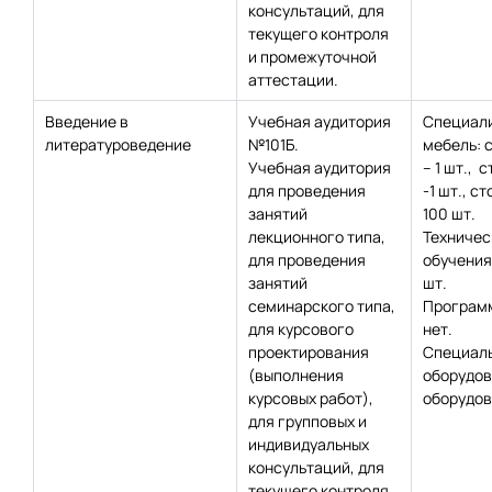
консультаций, для
текущего контроля
и промежуточной
аттестации.
Введение в
Учебная аудитория
Специал
литературоведение
№101Б.
мебель: 
Учебная аудитория
– 1 шт., с
для проведения
-1 шт., с
занятий
100 шт.
лекционного типа,
Техничес
для проведения
обучения:
занятий
шт.
семинарского типа,
Программ
для курсового
нет.
проектирования
Специаль
(выполнения
оборудов
курсовых работ),
оборудов
для групповых и
индивидуальных
консультаций, для
текущего контроля