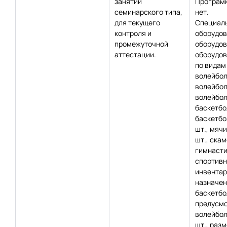
занятий
Программ
семинарского типа,
нет.
для текущего
Специаль
контроля и
оборудов
промежуточной
оборудов
аттестации.
оборудов
по видам
волейболь
волейбол
волейбол
баскетбо
баскетбо
шт., мячи
шт., ска
гимнастич
спортивн
инвентар
назначен
баскетбол
предусмо
волейбол
шт., разм