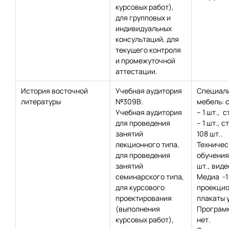
курсовых работ),
для групповых и
индивидуальных
консультаций, для
текущего контроля
и промежуточной
аттестации.
История восточной
Учебная аудитория
Специал
литературы
№309В.
мебель: 
Учебная аудитория
– 1 шт., с
для проведения
– 1 шт., с
занятий
108 шт..
лекционного типа,
Техничес
для проведения
обучения:
занятий
шт., вид
семинарского типа,
Медиа -1 
для курсового
проекцио
проектирования
плакаты 
(выполнения
Программ
курсовых работ),
нет.