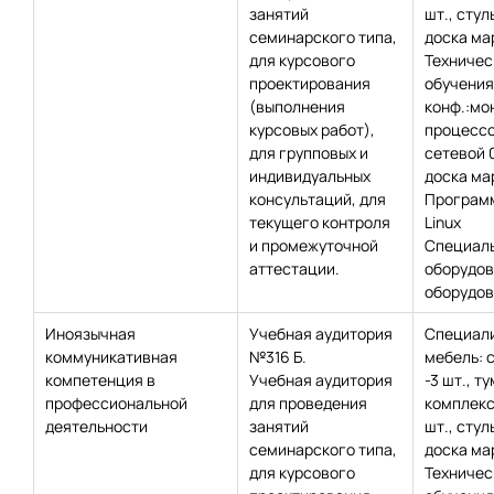
занятий
шт., стул
семинарского типа,
доска ма
для курсового
Техничес
проектирования
обучения
(выполнения
конф.:мон
курсовых работ),
процессо
для групповых и
сетевой 
индивидуальных
доска мар
консультаций, для
Программ
текущего контроля
Linux
и промежуточной
Специаль
аттестации.
оборудов
оборудов
Иноязычная
Учебная аудитория
Специал
коммуникативная
№316 Б.
мебель: с
компетенция в
Учебная аудитория
-3 шт., ту
профессиональной
для проведения
комплекс 
деятельности
занятий
шт., стул
семинарского типа,
доска ма
для курсового
Техничес