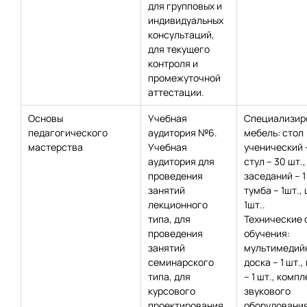
для групповых и
индивидуальных
консультаций,
для текущего
контроля и
промежуточной
аттестации.
Основы
Учебная
Специализир
педагогического
аудитория №6.
мебель: стол
мастерства
Учебная
ученический 
аудитория для
стул – 30 шт.,
проведения
заседаний – 1
занятий
тумба – 1шт.,
лекционного
1шт..
типа, для
Технические 
проведения
обучения:
занятий
мультимедий
семинарского
доска – 1 шт.,
типа, для
– 1 шт., компл
курсового
звукового
проектирования
оборудования 