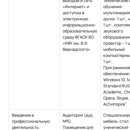
выходом в сеть
Технические 
«Интернет» и
обучения:
доступом в
мультимедий
электронную
доска -1 шт., 
информационно-
1 шт., компле
образовательную
звукового
среду ФГАОУ ВО
оборудования 
«КФУ им. В.И.
проектор – 1 ш
Вернадского»
мобильный
компьютерный
1 шт..
Программно
обеспечение:
Windows 10, 
Standard RUS
Academic, Сh
Opera, Skype,
Activlnspire”
Введение в
Аудитория (ауд.
Специализир
профессиональную
№5).
мебель: стол
деятельность
Помещение для
ученический –