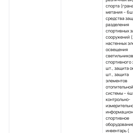
спорта (гран
метания – 6шт
средства защ
разделения
спортивных з
сооружений 
настенных э
освещения
светильнико
спортивного з
шт., защита о
шт., защита
элементов
отопительно
системы – 4шт
контрольно-
измерительно
информацион
спортивное
оборудование
инвентарь (