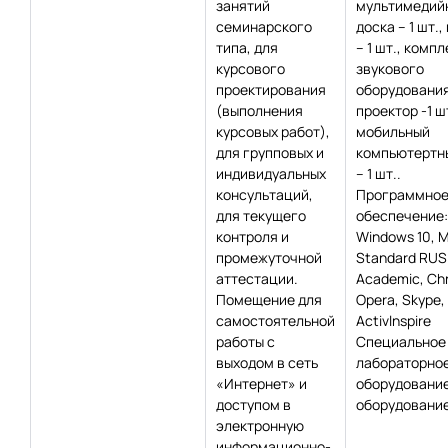
занятий
мультимедий
семинарского
доска – 1 шт.,
типа, для
– 1 шт., компл
курсового
звукового
проектирования
оборудования 
(выполнения
проектор -1 шт
курсовых работ),
мобильный
для групповых и
компьютертн
индивидуальных
– 1 шт..
консультаций,
Программно
для текущего
обеспечение:
контроля и
Windows 10, 
промежуточной
Standard RUS
аттестации.
Academic, Сh
Помещение для
Opera, Skype,
самостоятельной
Activlnspire
работы с
Специальное
выходом в сеть
лабораторно
«Интернет» и
оборудование
доступом в
оборудование
электронную
информационно-