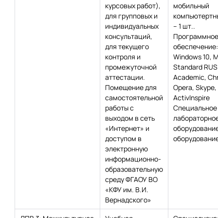
курсовых работ),
мобильный
для групповых и
компьютертн
индивидуальных
– 1 шт..
консультаций,
Программно
для текущего
обеспечение:
контроля и
Windows 10, 
промежуточной
Standard RUS
аттестации.
Academic, Сh
Помещение для
Opera, Skype,
самостоятельной
Activlnspire
работы с
Специальное
выходом в сеть
лабораторно
«Интернет» и
оборудование
доступом в
оборудование
электронную
информационно-
образовательную
среду ФГАОУ ВО
«КФУ им. В.И.
Вернадского»