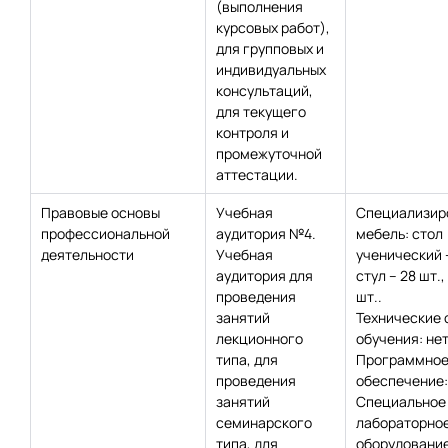
(выполнения
курсовых работ),
для групповых и
индивидуальных
консультаций,
для текущего
контроля и
промежуточной
аттестации.
Правовые основы
Учебная
Специализир
профессиональной
аудитория №4.
мебель: стол
деятельности
Учебная
ученический –
аудитория для
стул – 28 шт.,
проведения
шт..
занятий
Технические 
лекционного
обучения: нет
типа, для
Программно
проведения
обеспечение:
занятий
Специальное
семинарского
лабораторно
типа, для
оборудование