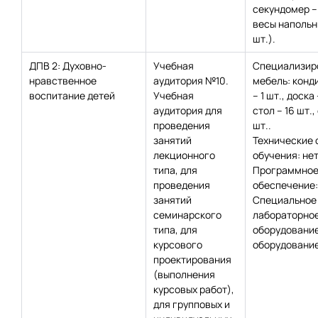
секундомер – 
весы напольны
шт.).
ДПВ 2: Духовно-
Учебная
Специализир
нравственное
аудитория №10.
мебель: конд
воспитание детей
Учебная
– 1 шт., доска 
аудитория для
стол – 16 шт.,
проведения
шт..
занятий
Технические 
лекционного
обучения: нет
типа, для
Программно
проведения
обеспечение:
занятий
Специальное
семинарского
лабораторно
типа, для
оборудование
курсового
оборудование
проектирования
(выполнения
курсовых работ),
для групповых и