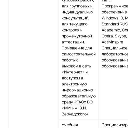
для групповых и
Программно
индивидуальных
обеспечение:
консультаций,
Windows 10, 
для текущего
Standard RUS
контроля и
Academic, Сh
промежуточной
Opera, Skype,
аттестации.
Activlnspire
Помещение для
Специальное
самостоятельной
лабораторно
работы с
оборудование
выходом в сеть
оборудование
«Интернет» и
доступом в
электронную
информационно-
образовательную
среду ФГАОУ ВО
«КФУ им. В.И.
Вернадского»
Учебная
Специализир