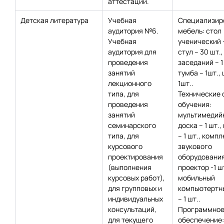
аттестации.
Детская литература
Учебная
Специализир
аудитория №6.
мебель: стол
Учебная
ученический 
аудитория для
стул – 30 шт.,
проведения
заседаний – 1
занятий
тумба – 1шт.,
лекционного
1шт..
типа, для
Технические 
проведения
обучения:
занятий
мультимедий
семинарского
доска – 1 шт.,
типа, для
– 1 шт., компл
курсового
звукового
проектирования
оборудования 
(выполнения
проектор -1 шт
курсовых работ),
мобильный
для групповых и
компьютертн
индивидуальных
– 1 шт..
консультаций,
Программно
для текущего
обеспечение: