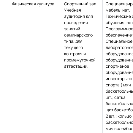
Физическая культура
Спортивный зал.
Специализир
Учебная
мебель: нет.
аудитория для
Технические 
проведения
обучения: нет
занятий
Программно
семинарского
обеспечение:
типа, для
Специальное
текущего
лабораторно
контроля и
оборудование
промежуточной
оборудование
аттестации.
спортивное
оборудование
инвентарь по
спорта ( мяч
баскетбольны
шт.; сетка
баскетбольная
щит баскетбо
2 шт.; кольцо
баскетбольное
мяч волейбол