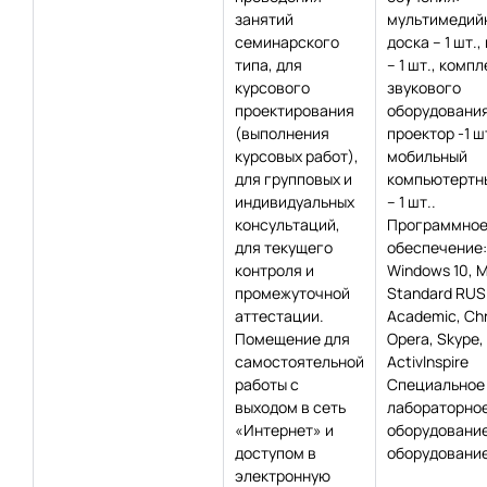
занятий
мультимедий
семинарского
доска – 1 шт.,
типа, для
– 1 шт., компл
курсового
звукового
проектирования
оборудования 
(выполнения
проектор -1 шт
курсовых работ),
мобильный
для групповых и
компьютертн
индивидуальных
– 1 шт..
консультаций,
Программно
для текущего
обеспечение:
контроля и
Windows 10, 
промежуточной
Standard RUS
аттестации.
Academic, Сh
Помещение для
Opera, Skype,
самостоятельной
Activlnspire
работы с
Специальное
выходом в сеть
лабораторно
«Интернет» и
оборудование
доступом в
оборудование
электронную