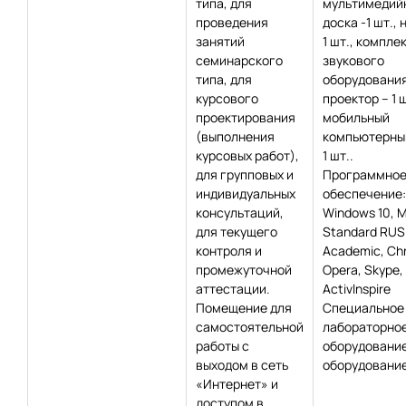
типа, для
мультимедий
проведения
доска -1 шт., 
занятий
1 шт., компле
семинарского
звукового
типа, для
оборудования 
курсового
проектор – 1 ш
проектирования
мобильный
(выполнения
компьютерный
курсовых работ),
1 шт..
для групповых и
Программно
индивидуальных
обеспечение:
консультаций,
Windows 10, 
для текущего
Standard RUS
контроля и
Academic, Сh
промежуточной
Opera, Skype,
аттестации.
Activlnspire
Помещение для
Специальное
самостоятельной
лабораторно
работы с
оборудование
выходом в сеть
оборудование
«Интернет» и
доступом в