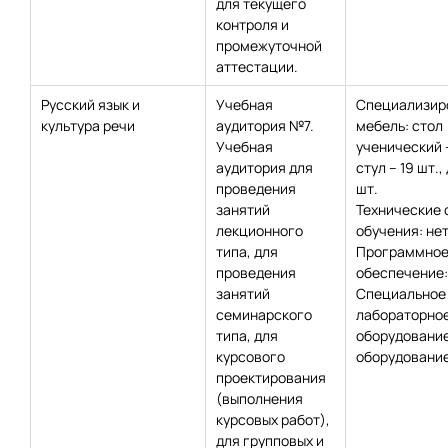
для текущего
контроля и
промежуточной
аттестации.
Русский язык и
Учебная
Специализир
культура речи
аудитория №7.
мебель: стол
Учебная
ученический –
аудитория для
стул – 19 шт.,
проведения
шт.
занятий
Технические 
лекционного
обучения: нет
типа, для
Программно
проведения
обеспечение:
занятий
Специальное
семинарского
лабораторно
типа, для
оборудование
курсового
оборудование
проектирования
(выполнения
курсовых работ),
для групповых и