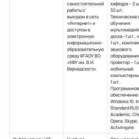
самостоятельной
кафедра – 2 ш
работы с
32 шт..
выходом в сеть
Технические 
«Интернет» и
обучения:
доступом в
мультимедий
электронную
доска -1 шт., 
информационно-
1 шт., компле
образовательную
звукового
среду ФГАОУ ВО
оборудования 
«КФУ им. В.И.
проектор – 1 ш
Вернадского»
мобильный
компьютерный
1 шт..
Программно
обеспечение:
Windows 10, 
Standard RUS
Academic, Сh
Opera, Skype,
Activlnspire