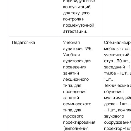
индивидуальных
консультаций,
для текущего
контроля и
промежуточной
аттестации.
Педагогика
Учебная
Специализир
аудитория №6.
мебель: стол
Учебная
ученический 
аудитория для
стул – 30 шт.,
проведения
заседаний – 1
занятий
тумба – 1шт.,
лекционного
1шт..
типа, для
Технические 
проведения
обучения:
занятий
мультимедий
семинарского
доска – 1 шт.,
типа, для
– 1 шт., компл
курсового
звукового
проектирования
оборудования 
(выполнения
проектор -1 шт