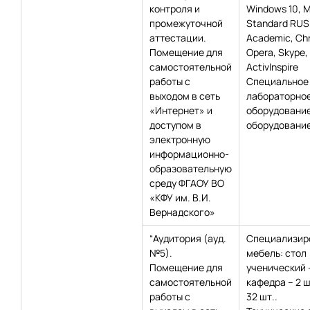
контроля и
Windows 10, 
промежуточной
Standard RUS
аттестации.
Academic, Сh
Помещение для
Opera, Skype,
самостоятельной
Activlnspire
работы с
Специальное
выходом в сеть
лабораторно
«Интернет» и
оборудование
доступом в
оборудование
электронную
информационно-
образовательную
среду ФГАОУ ВО
«КФУ им. В.И.
Вернадского»
“Аудитория (ауд.
Специализир
№5).
мебель: стол
Помещение для
ученический –
самостоятельной
кафедра – 2 ш
работы с
32 шт..