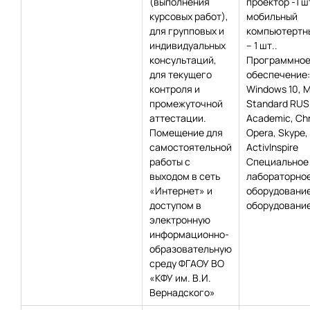
(выполнения
проектор -1 шт
курсовых работ),
мобильный
для групповых и
компьютертн
индивидуальных
– 1 шт..
консультаций,
Программно
для текущего
обеспечение:
контроля и
Windows 10, 
промежуточной
Standard RUS
аттестации.
Academic, Сh
Помещение для
Opera, Skype,
самостоятельной
Activlnspire
работы с
Специальное
выходом в сеть
лабораторно
«Интернет» и
оборудование
доступом в
оборудование
электронную
информационно-
образовательную
среду ФГАОУ ВО
«КФУ им. В.И.
Вернадского»