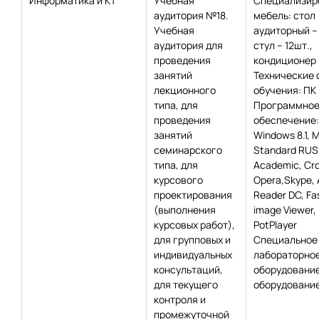
Информатика и КТ
Учебная
Специализир
аудитория №18.
мебель: стол
Учебная
аудиторный – 
аудитория для
стул – 12шт.,
проведения
кондиционер 
занятий
Технические 
лекционного
обучения: ПК –
типа, для
Программно
проведения
обеспечение:
занятий
Windows 8.1, 
семинарского
Standard RUS
типа, для
Academic, Сr
курсового
Opera,Skype,
проектирования
Reader DC, Fa
(выполнения
image Viewer
курсовых работ),
PotPlayer
для групповых и
Специальное
индивидуальных
лабораторно
консультаций,
оборудование
для текущего
оборудование
контроля и
промежуточной