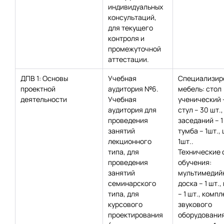
индивидуальных
консультаций,
для текущего
контроля и
промежуточной
аттестации.
ДПВ 1: Основы
Учебная
Специализир
проектной
аудитория №6.
мебель: стол
деятельности
Учебная
ученический 
аудитория для
стул – 30 шт.,
проведения
заседаний – 1
занятий
тумба – 1шт.,
лекционного
1шт..
типа, для
Технические 
проведения
обучения:
занятий
мультимедий
семинарского
доска – 1 шт.,
типа, для
– 1 шт., компл
курсового
звукового
проектирования
оборудования 