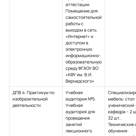
аттестации.
Помещение для
самостоятельной
работы с
выходом в сеть
«Интернет» и
доступом в
электронную
информационно-
образовательную
среду ФГАОУ ВО
«КФУ им. В.И.
Вернадского»
ДПВ 4: Практикум по
Учебная
Специализир
изобразительной
аудитория №5.
мебель: стол
деятельности
Учебная
ученический –
аудитория для
кафедра – 2 ш
проведения
32 шт..
занятий
Технические 
лекционного
обучения: