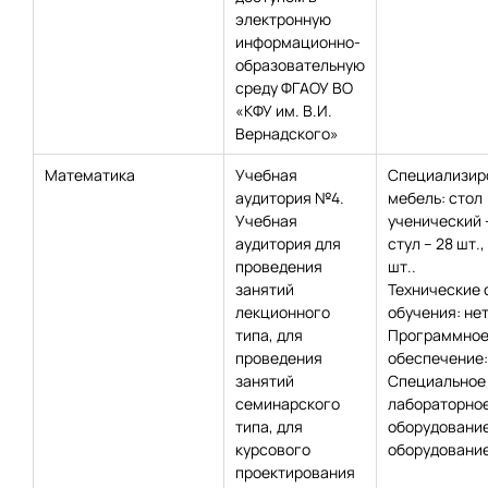
электронную
информационно-
образовательную
среду ФГАОУ ВО
«КФУ им. В.И.
Вернадского»
Математика
Учебная
Специализир
аудитория №4.
мебель: стол
Учебная
ученический –
аудитория для
стул – 28 шт.,
проведения
шт..
занятий
Технические 
лекционного
обучения: нет
типа, для
Программно
проведения
обеспечение:
занятий
Специальное
семинарского
лабораторно
типа, для
оборудование
курсового
оборудование
проектирования