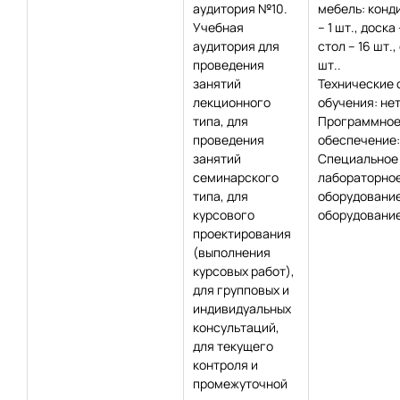
аудитория №10.
мебель: конд
Учебная
– 1 шт., доска 
аудитория для
стол – 16 шт.,
проведения
шт..
занятий
Технические 
лекционного
обучения: нет
типа, для
Программно
проведения
обеспечение:
занятий
Специальное
семинарского
лабораторно
типа, для
оборудование
курсового
оборудование
проектирования
(выполнения
курсовых работ),
для групповых и
индивидуальных
консультаций,
для текущего
контроля и
промежуточной