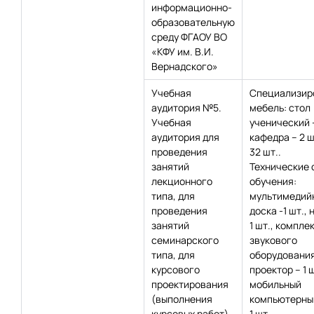
информационно-
образовательную
среду ФГАОУ ВО
«КФУ им. В.И.
Вернадского»
Учебная
Специализир
аудитория №5.
мебель: стол
Учебная
ученический –
аудитория для
кафедра – 2 ш
проведения
32 шт..
занятий
Технические 
лекционного
обучения:
типа, для
мультимедий
проведения
доска -1 шт., 
занятий
1 шт., компле
семинарского
звукового
типа, для
оборудования 
курсового
проектор – 1 ш
проектирования
мобильный
(выполнения
компьютерный
курсовых работ),
1 шт..