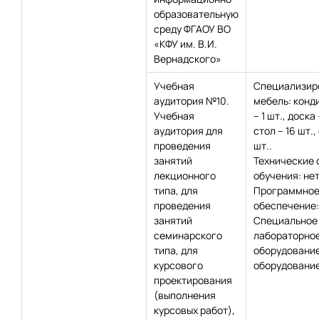
образовательную
среду ФГАОУ ВО
«КФУ им. В.И.
Вернадского»
Учебная
Специализир
аудитория №10.
мебель: конд
Учебная
– 1 шт., доска 
аудитория для
стол – 16 шт.,
проведения
шт..
занятий
Технические 
лекционного
обучения: нет
типа, для
Программно
проведения
обеспечение:
занятий
Специальное
семинарского
лабораторно
типа, для
оборудование
курсового
оборудование
проектирования
(выполнения
курсовых работ),