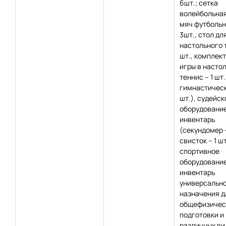
6шт.; сетка
волейбольная 
мяч футбольн
3шт., стол дл
настольного 
шт., комплект
игры в насто
теннис – 1 шт.
гимнастическ
шт.), судейск
оборудование
инвентарь
(секундомер –
свисток – 1 шт
спортивное
оборудование
инвентарь
универсальн
назначения д
общефизичес
подготовки и
различных ви