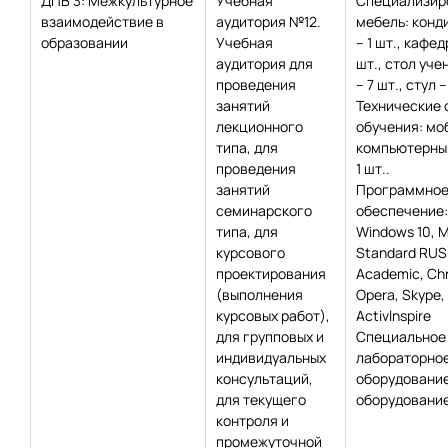
ДПВ 3: Межкультурное
Учебная
Специализир
взаимодействие в
аудитория №12.
мебель: конд
образовании
Учебная
– 1 шт., кафед
аудитория для
шт., стол уч
проведения
– 7 шт., стул –
занятий
Технические 
лекционного
обучения: мо
типа, для
компьютерный
проведения
1 шт..
занятий
Программно
семинарского
обеспечение:
типа, для
Windows 10, 
курсового
Standard RUS
проектирования
Academic, Сh
(выполнения
Opera, Skype,
курсовых работ),
Activlnspire
для групповых и
Специальное
индивидуальных
лабораторно
консультаций,
оборудование
для текущего
оборудование
контроля и
промежуточной