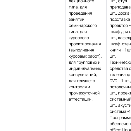
лекционного
шт., стул
типа, для
преподават
проведения
шт., доска 
занятий
подставка
семинарского
проектор – 
типа, для
шкаф для о
курсового
шт., кафедр
проектирования
шкаф-стен
(выполнения
книги – 1 ш
курсовых работ),
шт.
для групповых и
Техническ
индивидуальных
средства 
консультаций,
телевизор –
для текущего
DVD – 1 шт.
контроля и
потолочный
промежуточной
шт., проект
аттестации.
системный 
шт., акуст
система -1
Программ
обеспечен
office; Linu