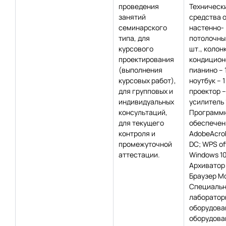
проведения
Техническ
занятий
средства 
семинарского
настенно-
типа, для
потолочный
курсового
шт., колонк
проектирования
кондиционе
(выполнения
пианино – 1
курсовых работ),
ноутбук – 1
для групповых и
проектор – 
индивидуальных
усилитель 
консультаций,
Программ
для текущего
обеспечен
контроля и
AdobeAcro
промежуточной
DC; WPS off
аттестации.
Windows 10
Архиватор 
Браузер Moz
Специаль
лаборатор
оборудова
оборудован