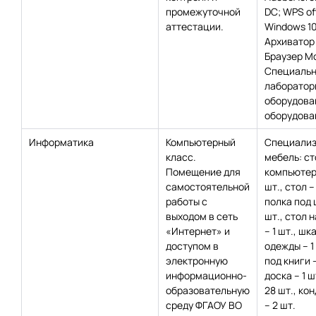
промежуточной
DC; WPS off
аттестации.
Windows 10
Архиватор 
Браузер Moz
Специаль
лаборатор
оборудова
оборудован
Информатика
Компьютерный
Специализ
класс.
мебель: ст
Помещение для
компьютер
самостоятельной
шт., стол –
работы с
полка под 
выходом в сеть
шт., стол 
«Интернет» и
– 1 шт., шк
доступом в
одежды – 1
электронную
под книги –
информационно-
доска – 1 ш
образовательную
28 шт., ко
среду ФГАОУ ВО
– 2 шт.