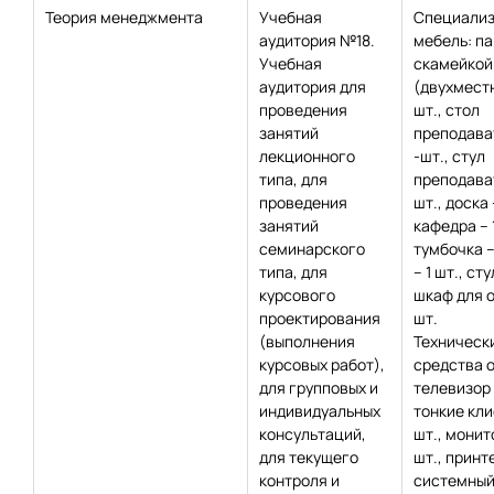
Теория менеджмента
Учебная
Специализ
аудитория №18.
мебель: па
Учебная
скамейкой
аудитория для
(двухместн
проведения
шт., стол
занятий
преподават
лекционного
-шт., стул
типа, для
преподават
проведения
шт., доска 
занятий
кафедра – 1
семинарского
тумбочка – 
типа, для
– 1 шт., сту
курсового
шкаф для о
проектирования
шт.
(выполнения
Техническ
курсовых работ),
средства 
для групповых и
телевизор –
индивидуальных
тонкие кли
консультаций,
шт., монит
для текущего
шт., принте
контроля и
системный 