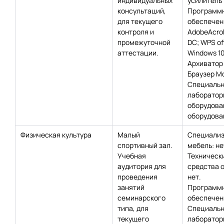
индивидуальных
усилитель 
консультаций,
Программ
для текущего
обеспечен
контроля и
AdobeAcro
промежуточной
DC; WPS off
аттестации.
Windows 10
Архиватор 
Браузер Moz
Специаль
лаборатор
оборудова
оборудован
Физическая культура
Малый
Специализ
спортивный зал.
мебель: не
Учебная
Техническ
аудитория для
средства 
проведения
нет.
занятий
Программ
семинарского
обеспечени
типа, для
Специаль
текущего
лаборатор