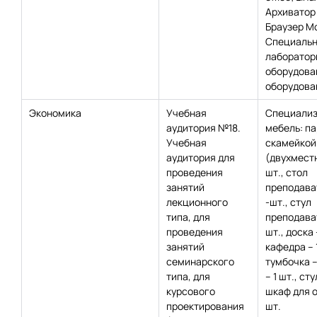
Архиватор 
Браузер Moz
Специаль
лаборатор
оборудова
оборудован
Экономика
Учебная
Специализ
аудитория №18.
мебель: па
Учебная
скамейкой
аудитория для
(двухместн
проведения
шт., стол
занятий
преподават
лекционного
-шт., стул
типа, для
преподават
проведения
шт., доска 
занятий
кафедра – 1
семинарского
тумбочка – 
типа, для
– 1 шт., сту
курсового
шкаф для о
проектирования
шт.