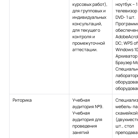
курсовых работ),
ноутбук – 1
для групповых и
телевизор –
индивидуальных
DVD- 1 шт.
консультаций,
Программ
для текущего
обеспечен
контроля и
AdobeAcro
промежуточной
DC; WPS off
аттестации.
Windows 10
Архиватор 
Браузер Moz
Специаль
лаборатор
оборудова
оборудован
Риторика
Учебная
Специализ
аудитория №9.
мебель: па
Учебная
скамейкой
аудитория для
(двухместн
проведения
шт., стол
занятий
преподават