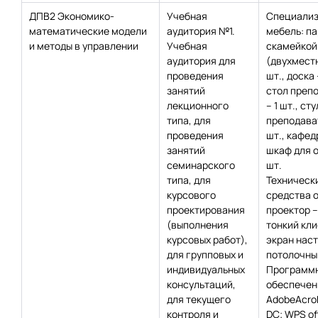
ДПВ2 Экономико-
Учебная
Специализ
математические модели
аудитория №1.
мебель: па
и методы в управлении
Учебная
скамейкой
аудитория для
(двухместн
проведения
шт., доска 
занятий
стол преп
лекционного
– 1 шт., сту
типа, для
преподават
проведения
шт., кафедр
занятий
шкаф для о
семинарского
шт.
типа, для
Техническ
курсового
средства 
проектирования
проектор – 
(выполнения
тонкий клие
курсовых работ),
экран нас
для групповых и
потолочный
индивидуальных
Программ
консультаций,
обеспечен
для текущего
AdobeAcro
контроля и
DC; WPS off