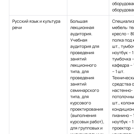
оборудова
оборудован
Русский язык и культура
Большая
Специализ
речи
лекционная
мебель: т
аудитория.
кресло – 8
Учебная
полка под 
аудитория для
шт., тумбо
проведения
ноутбук – 1
занятий
тумбочка – 
лекционного
кафедра – 1
типа, для
– 1 шт.
проведения
Техническ
занятий
средства 
семинарского
настенно-
типа, для
потолочный
курсового
шт., колонк
проектирования
кондиционе
(выполнения
пианино – 1
курсовых работ),
ноутбук – 1
для групповых и
проектор – 