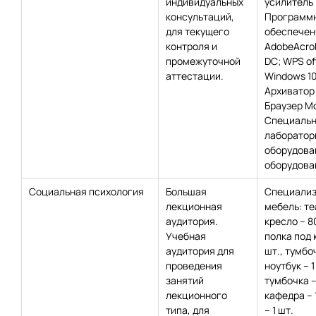
индивидуальных
усилитель 
консультаций,
Программ
для текущего
обеспечен
контроля и
AdobeAcro
промежуточной
DC; WPS off
аттестации.
Windows 10
Архиватор 
Браузер Moz
Специаль
лаборатор
оборудова
оборудован
Социальная психология
Большая
Специализ
лекционная
мебель: т
аудитория.
кресло – 8
Учебная
полка под 
аудитория для
шт., тумбо
проведения
ноутбук – 1
занятий
тумбочка – 
лекционного
кафедра – 1
типа, для
– 1 шт.