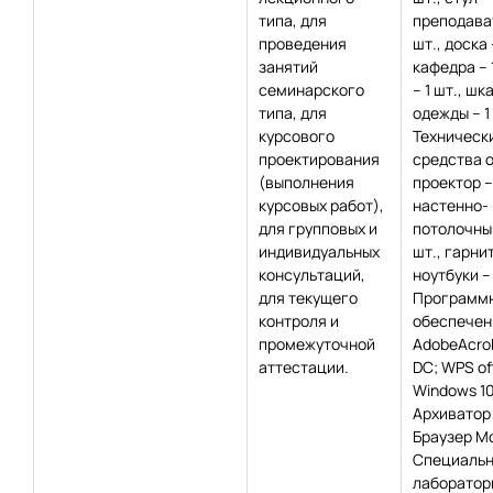
типа, для
преподават
проведения
шт., доска 
занятий
кафедра – 1
семинарского
– 1 шт., шк
типа, для
одежды – 1
курсового
Техническ
проектирования
средства 
(выполнения
проектор – 
курсовых работ),
настенно-
для групповых и
потолочный
индивидуальных
шт., гарнит
консультаций,
ноутбуки – 
для текущего
Программ
контроля и
обеспечен
промежуточной
AdobeAcro
аттестации.
DC; WPS off
Windows 10
Архиватор 
Браузер Moz
Специаль
лаборатор