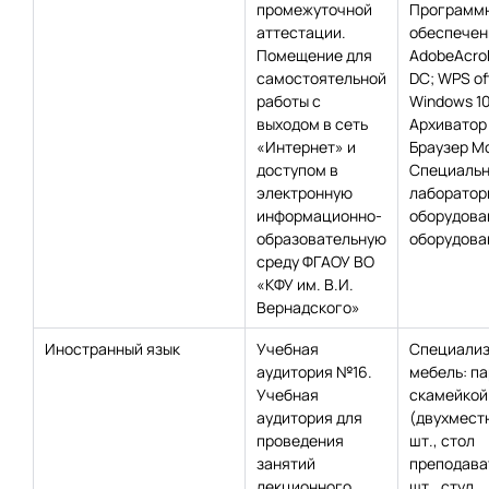
промежуточной
Программ
аттестации.
обеспечен
Помещение для
AdobeAcro
самостоятельной
DC; WPS off
работы с
Windows 10
выходом в сеть
Архиватор 
«Интернет» и
Браузер Moz
доступом в
Специаль
электронную
лаборатор
информационно-
оборудова
образовательную
оборудован
среду ФГАОУ ВО
«КФУ им. В.И.
Вернадского»
Иностранный язык
Учебная
Специализ
аудитория №16.
мебель: па
Учебная
скамейкой
аудитория для
(двухместн
проведения
шт., стол
занятий
преподават
лекционного
шт., стул