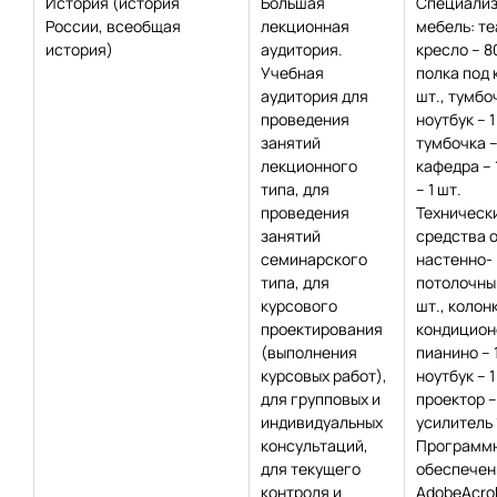
История (история
Большая
Специализ
России, всеобщая
лекционная
мебель: т
история)
аудитория.
кресло – 8
Учебная
полка под 
аудитория для
шт., тумбо
проведения
ноутбук – 1
занятий
тумбочка – 
лекционного
кафедра – 1
типа, для
– 1 шт.
проведения
Техническ
занятий
средства 
семинарского
настенно-
типа, для
потолочный
курсового
шт., колонк
проектирования
кондиционе
(выполнения
пианино – 1
курсовых работ),
ноутбук – 1
для групповых и
проектор – 
индивидуальных
усилитель 
консультаций,
Программ
для текущего
обеспечен
контроля и
AdobeAcro