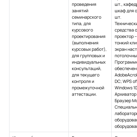
проведения
шт., кафедр
занятий
шкаф для о
семинарского
шт.
типа, для
Техническ
курсового
средства 
проектирования
проектор – 
(выполнения
тонкий клие
курсовых работ),
экран нас
для групповых и
потолочный
индивидуальных
Программ
консультаций,
обеспечен
для текущего
AdobeAcro
контроля и
DC; WPS off
промежуточной
Windows 10
аттестации.
Архиватор 
Браузер Moz
Специаль
лаборатор
оборудова
оборудован