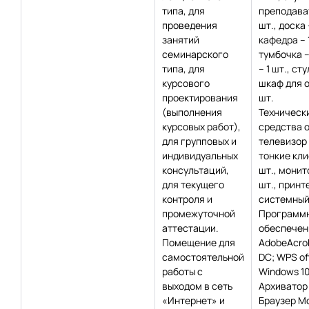
типа, для
преподават
проведения
шт., доска 
занятий
кафедра – 1
семинарского
тумбочка – 
типа, для
– 1 шт., сту
курсового
шкаф для о
проектирования
шт.
(выполнения
Техническ
курсовых работ),
средства 
для групповых и
телевизор –
индивидуальных
тонкие кли
консультаций,
шт., монит
для текущего
шт., принте
контроля и
системный 
промежуточной
Программ
аттестации.
обеспечен
Помещение для
AdobeAcro
самостоятельной
DC; WPS off
работы с
Windows 10
выходом в сеть
Архиватор 
«Интернет» и
Браузер Moz