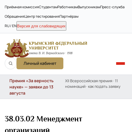
Приёмная комиссия
Студентам
Работникам
Выпускникам
Пресс-служба
Обращения
Центр тестирования
Партнёрам
RU / EN
Версия для слабовидящих
КРЫМСКИЙ ФЕДЕРАЛЬНЫЙ
УНИВЕРСИТЕТ
имени В. И. Вернадского · 1918
Личный кабинет
Премия «За верность
XII Всероссийская премия · 11
номинаций · как подать заявку
науке» — заявки до 13
августа
38.03.02 Менеджмент
организаций