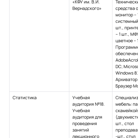
«КФУ им. В.И.
Техническ
Вернадского»
средства 
монитор – 
системный 
шт., принт
– 1 шт., МФ
цветное – 
Программ
обеспечен
AdobeAcro
DC; Microso
Windows 8.
Архиватор 
Браузер Moz
Статистика
Учебная
Специализ
аудитория №18.
мебель: па
Учебная
скамейкой
аудитория для
(двухместн
проведения
шт., стол
занятий
преподават
лекционного
-шт., стул