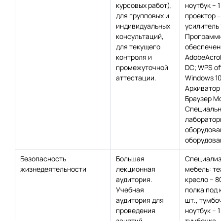
курсовых работ),
ноутбук – 1
для групповых и
проектор – 
индивидуальных
усилитель 
консультаций,
Программ
для текущего
обеспечен
контроля и
AdobeAcro
промежуточной
DC; WPS off
аттестации.
Windows 10
Архиватор 
Браузер Moz
Специаль
лаборатор
оборудова
оборудован
Безопасность
Большая
Специализ
жизнедеятельности
лекционная
мебель: т
аудитория.
кресло – 8
Учебная
полка под 
аудитория для
шт., тумбо
проведения
ноутбук – 1
занятий
тумбочка – 