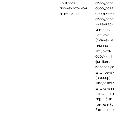
контроля и
оборудова
промежуточной
оборудова
аттестации.
спортивно
оборудова
инвентарь
универсал
назначени
(скамейка
гимнастич
шт., маты- 
обручи – 11
фитболы- 1
беговая до
шт., трен
(вассор) – 
шведская с
шт., канат
1 шт., канат
гири 16 кг. 
гантели (р
5 шт., нав