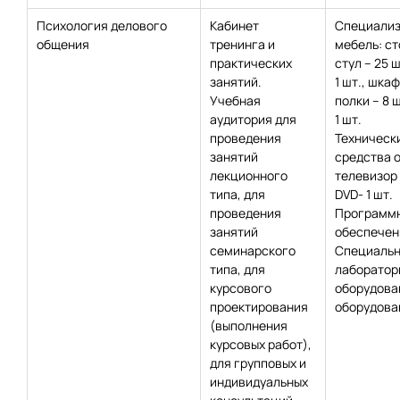
Психология делового
Кабинет
Специализ
общения
тренинга и
мебель: сто
практических
стул – 25 ш
занятий.
1 шт., шкаф 
Учебная
полки – 8 ш
аудитория для
1 шт.
проведения
Техническ
занятий
средства 
лекционного
телевизор –
типа, для
DVD- 1 шт.
проведения
Программ
занятий
обеспечени
семинарского
Специаль
типа, для
лаборатор
курсового
оборудова
проектирования
оборудован
(выполнения
курсовых работ),
для групповых и
индивидуальных