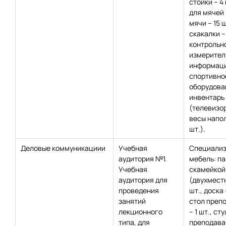
стойки – 4 
для мячей –
мячи – 15 ш
скакалки – 
контрольн
измерител
информац
спортивно
оборудова
инвентарь
(телевизор 
весы напол
шт.).
Деловые коммуникациии
Учебная
Специализ
аудитория №1.
мебель: па
Учебная
скамейкой
аудитория для
(двухместн
проведения
шт., доска 
занятий
стол преп
лекционного
– 1 шт., сту
типа, для
преподават