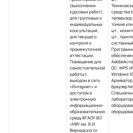
(выполнения
Техническ
курсовых работ),
средства 
для групповых и
телевизор –
индивидуальных
тонкие кли
консультаций,
шт., монит
для текущего
шт., принте
контроля и
системный 
промежуточной
Программ
аттестации.
обеспечен
Помещение для
AdobeAcro
самостоятельной
DC; WPS off
работы с
Windows 10
выходом в сеть
Архиватор 
«Интернет» и
Браузер Moz
доступом в
Специаль
электронную
лаборатор
информационно-
оборудова
образовательную
оборудован
среду ФГАОУ ВО
«КФУ им. В.И.
Вернадского»