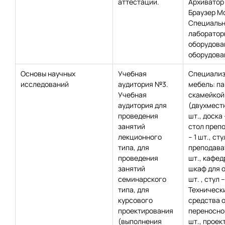
аттестации.
Архиватор 
Браузер Moz
Специаль
лаборатор
оборудова
оборудован
Основы научных
Учебная
Специализ
исследований
аудитория №3.
мебель: па
Учебная
скамейкой
аудитория для
(двухместн
проведения
шт., доска 
занятий
стол преп
лекционного
– 1 шт., сту
типа, для
преподават
проведения
шт., кафедр
занятий
шкаф для о
семинарского
шт. , стул –
типа, для
Техническ
курсового
средства 
проектирования
переносной
(выполнения
шт., проект