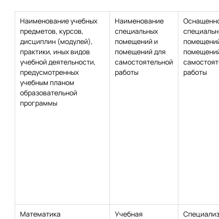
Наименование учебных
Наименование
Оснащенн
предметов, курсов,
специальных
специальн
дисциплин (модулей),
помещений и
помещений
практики, иных видов
помещений для
помещений
учебной деятельности,
самостоятельной
самостоят
предусмотренных
работы
работы
учебным планом
образовательной
программы
Математика
Учебная
Специализ