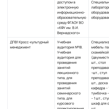
доступом в
Специаль
электронную
лаборатор
информационно-
оборудова
образовательную
оборудован
среду ФГАОУ ВО
«КФУ им. В.И.
Вернадского»
ДПВ1 Кросс-культурный
Учебная
Специализ
менеджмент
аудитория №18.
мебель: па
Учебная
скамейкой
аудитория для
(двухместн
проведения
шт., стол
занятий
преподават
лекционного
-шт., стул
типа, для
преподават
проведения
шт., доска 
занятий
кафедра – 1
семинарского
тумбочка – 
типа, для
– 1 шт., сту
курсового
шкаф для о
проектирования
шт.