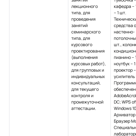
лекционного
кафедра – 1
типа, для
– 1 шт.
проведения
Техническ
занятий
средства 
семинарского
настенно-
типа, для
потолочный
курсового
шт., колонк
проектирования
кондиционе
(выполнения
пианино – 1
курсовых работ),
ноутбук – 1
для групповых и
проектор – 
индивидуальных
усилитель 
консультаций,
Программ
для текущего
обеспечен
контроля и
AdobeAcro
промежуточной
DC; WPS off
аттестации.
Windows 10
Архиватор 
Браузер Moz
Специаль
лаборатор