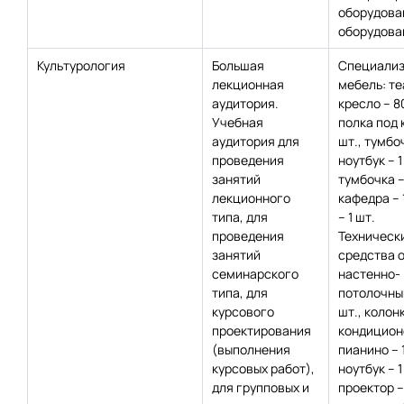
оборудова
оборудован
Культурология
Большая
Специализ
лекционная
мебель: т
аудитория.
кресло – 8
Учебная
полка под 
аудитория для
шт., тумбо
проведения
ноутбук – 1
занятий
тумбочка – 
лекционного
кафедра – 1
типа, для
– 1 шт.
проведения
Техническ
занятий
средства 
семинарского
настенно-
типа, для
потолочный
курсового
шт., колонк
проектирования
кондиционе
(выполнения
пианино – 1
курсовых работ),
ноутбук – 1
для групповых и
проектор – 