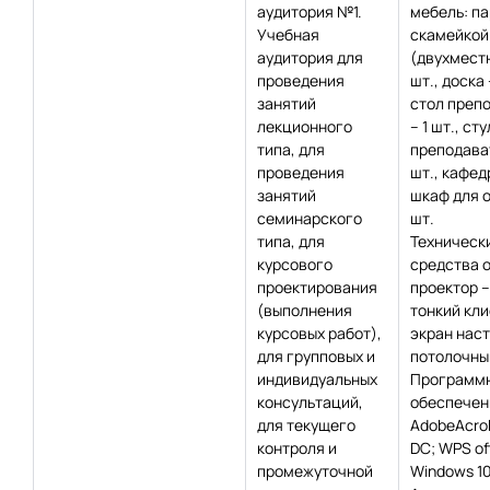
аудитория №1.
мебель: па
Учебная
скамейкой
аудитория для
(двухместн
проведения
шт., доска 
занятий
стол преп
лекционного
– 1 шт., сту
типа, для
преподават
проведения
шт., кафедр
занятий
шкаф для о
семинарского
шт.
типа, для
Техническ
курсового
средства 
проектирования
проектор – 
(выполнения
тонкий клие
курсовых работ),
экран нас
для групповых и
потолочный
индивидуальных
Программ
консультаций,
обеспечен
для текущего
AdobeAcro
контроля и
DC; WPS off
промежуточной
Windows 10