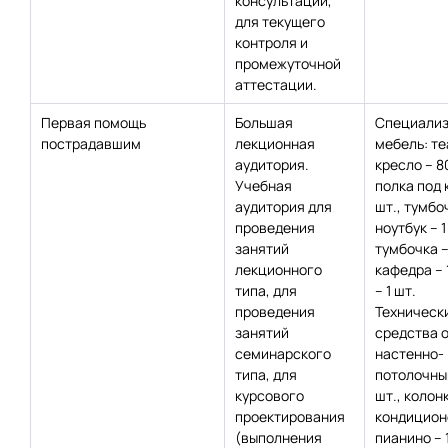
консультаций,
для текущего
контроля и
промежуточной
аттестации.
Первая помощь
Большая
Специализ
пострадавшим
лекционная
мебель: т
аудитория.
кресло – 8
Учебная
полка под 
аудитория для
шт., тумбо
проведения
ноутбук – 1
занятий
тумбочка – 
лекционного
кафедра – 1
типа, для
– 1 шт.
проведения
Техническ
занятий
средства 
семинарского
настенно-
типа, для
потолочный
курсового
шт., колонк
проектирования
кондиционе
(выполнения
пианино – 1