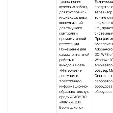
(выполнения
Техническ
курсовых работ),
средства 
для групповых и
телевизор –
индивидуальных
тонкие кли
консультаций,
шт., монит
для текущего
шт., принте
контроля и
системный 
промежуточной
Программ
аттестации.
обеспечен
Помещение для
AdobeAcro
самостоятельной
DC; WPS off
работы с
Windows 10
выходом в сеть
Архиватор 
«Интернет» и
Браузер Moz
доступом в
Специаль
электронную
лаборатор
информационно-
оборудова
образовательную
оборудован
среду ФГАОУ ВО
«КФУ им. В.И.
Вернадского»