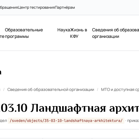
бращения
Центр тестирования
Партнёрам
Образовательные
Наука
Жизнь в
Сведения об образов
те
программы
КФУ
организации
а
я
/
Сведения об образовательной организации
/
МТО и доступная с
.03.10 Ландшафтная архи
здел
· прика
/sveden/objects/35-03-10-landshaftnaya-arkhitektura/