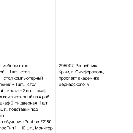
 мебель: стол
295007, Республика
й – 1 шт., стол
Крым, г. Симферополь,
., стол компьютерный – 1
проспект академика
ьный – 1 шт., стол
Вернадского, 4
аб. места – 2 шт., шкаф
ол компьютерный на 4 раб.
 шкаф 6-ти дверная- 1 шт.,
 шт., подставки под
шт.
а обучения: PentiumE2180
лок Тип 1 – 10 шт., Монитор