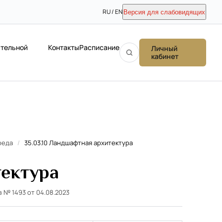
RU / EN
Версия для слабовидящих
ательной
Контакты
Расписание
Личный
кабинет
реда
/
35.03.10 Ландшафтная архитектура
тектура
з № 1493 от 04.08.2023