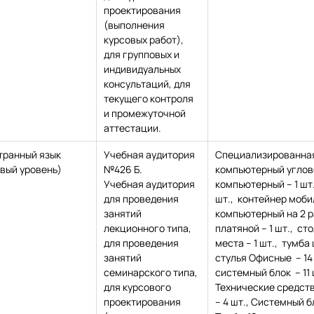
проектирования
(выполнения
курсовых работ),
для групповых и
индивидуальных
консультаций, для
текущего контроля
и промежуточной
аттестации.
транный язык
Учебная аудитория
Специализированная
вый уровень)
№426 Б.
компьютерный углово
Учебная аудитория
компьютерный – 1 шт
для проведения
шт., контейнер мобил
занятий
компьютерный на 2 р
лекционного типа,
платяной – 1 шт., ст
для проведения
места – 1 шт., тумба
занятий
стулья Офисные – 14
семинарского типа,
системный блок – 11 
для курсового
Технические средств
проектирования
– 4 шт., Системный б