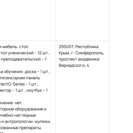
 мебель: стол
295007, Республика
тол ученический – 12 шт.,
Крым, г. Симферополь,
л-преподавательский – 1
проспект академика
Вернадского, 4
 обучения: доска – 1 шт.,
тисенсорная панель
ctG-Series – 1 шт.,
тор – 1 шт., ноутбук – 1
чение: нет.
торное оборудование и
 учебно-наглядные
 и антропологии: муляжи,
ированные препараты,