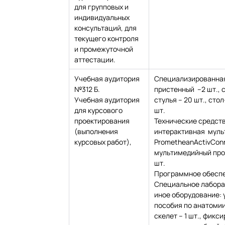
для групповых и
индивидуальных
консультаций, для
текущего контроля
и промежуточной
аттестации.
Учебная аудитория
Специализированная
№312 Б.
пристенный –2 шт., с
Учебная аудитория
стулья – 20 шт., сто
для курсового
шт.
проектирования
Технические средства
(выполнения
интерактивная муль
курсовых работ),
PrometheanActivConne
мультимедийный проек
шт.
Программное обеспе
Специальное лабора
иное оборудование:
пособия по анатомии
скелет – 1 шт., фикс