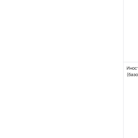
Инос
(базо