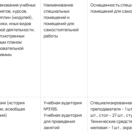
енование учебных
Наименование
Оснащенность специ
етов, курсов,
специальных
помещений для само
иплин (модулей),
помещений и
ики, иных видов
помещений для
ой деятельности,
самостоятельной
усмотренных
работы
ным планом
зовательной
раммы
рия (история
Учебная аудитория
Специализированная
ии, всеобщая
№319Б.
преподавателя – 1 шт.
рия)
Учебная аудитория
шт., стол – 27 шт., ст
для проведения
Технические средств
занятий
меловая – 1 шт., эк