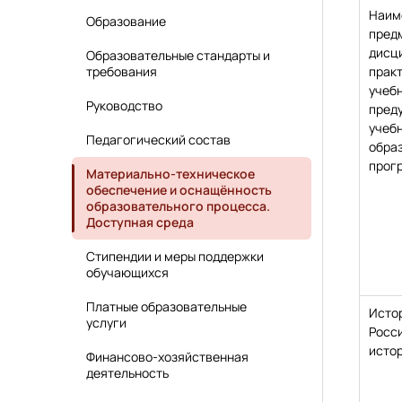
Наим
Образование
предм
дисц
Образовательные стандарты и
требования
практ
учебн
Руководство
пред
учеб
Педагогический состав
обра
прог
Материально-техническое
обеспечение и оснащённость
образовательного процесса.
Доступная среда
Стипендии и меры поддержки
обучающихся
Платные образовательные
Исто
услуги
Росс
исто
Финансово-хозяйственная
деятельность