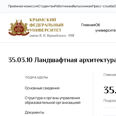
Приёмная комиссия
Студентам
Работникам
Выпускникам
Пресс-служба
О
КРЫМСКИЙ
Главная
Об
ФЕДЕРАЛЬНЫЙ
УНИВЕРСИТЕТ
университе
имени В. И. Вернадского · 1918
35.03.10 Ландшафтная архитектур
Главна
ПОДРАЗДЕЛЫ
35
Основные сведения
Структура и органы управления
Подра
образовательной организацией
Документы