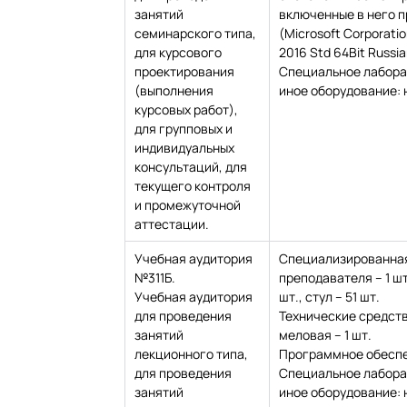
занятий
включенные в него 
семинарского типа,
(Microsoft Corporation
для курсового
2016 Std 64Bit Russi
проектирования
Специальное лабора
(выполнения
иное оборудование: 
курсовых работ),
для групповых и
индивидуальных
консультаций, для
текущего контроля
и промежуточной
аттестации.
Учебная аудитория
Специализированная
№311Б.
преподавателя – 1 шт.
Учебная аудитория
шт., стул – 51 шт.
для проведения
Технические средств
занятий
меловая – 1 шт.
лекционного типа,
Программное обеспе
для проведения
Специальное лабора
занятий
иное оборудование: 