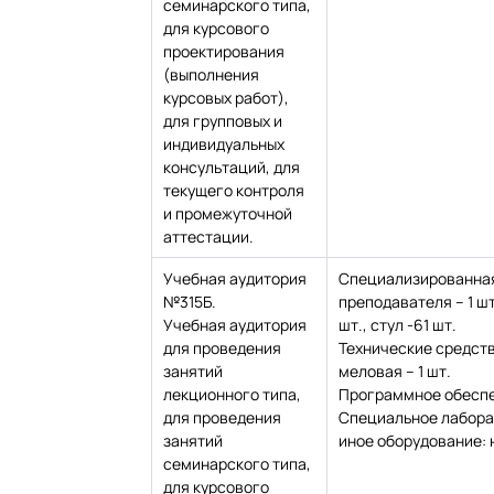
семинарского типа,
для курсового
проектирования
(выполнения
курсовых работ),
для групповых и
индивидуальных
консультаций, для
текущего контроля
и промежуточной
аттестации.
Учебная аудитория
Специализированная
№315Б.
преподавателя – 1 шт.
Учебная аудитория
шт., стул -61 шт.
для проведения
Технические средств
занятий
меловая – 1 шт.
лекционного типа,
Программное обеспе
для проведения
Специальное лабора
занятий
иное оборудование: 
семинарского типа,
для курсового