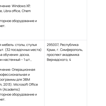
чение: Windows XP,
e, Libra office, Chem
торное оборудование и
нет.
 мебель: столы, стулья
295007, Республика
шт. (32 посадочных места)
Крым, г. Симферополь,
а обучения: доска,
проспект академика
ан настенный – 1 шт.,
Вернадского, 4
ечение: Операционная
рофессиональная и
программы для ЭВМ
, 2013). Microsoft Office
an (Academic)
торное оборудование и
нет.