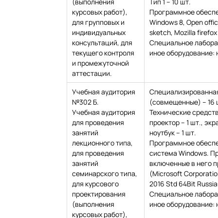
(выполнения
Тип 1 – 10 шт.
курсовых работ),
Программное обеспе
для групповых и
Windows 8, Open offic
индивидуальных
sketch, Mozilla firefox
консультаций, для
Специальное лабора
текущего контроля
иное оборудование: 
и промежуточной
аттестации.
Учебная аудитория
Специализированная
№302 Б.
(совмещенные) – 16 
Учебная аудитория
Технические средств
для проведения
проектор – 1 шт., экр
занятий
ноутбук – 1 шт.
лекционного типа,
Программное обесп
для проведения
система Windows. П
занятий
включенные в него 
семинарского типа,
(Microsoft Corporation
для курсового
2016 Std 64Bit Russi
проектирования
Специальное лабора
(выполнения
иное оборудование: 
курсовых работ),