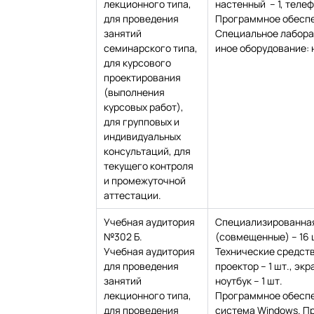
лекционного типа,
настенный – 1, телеф
для проведения
Программное обеспе
занятий
Специальное лабора
семинарского типа,
иное оборудование: 
для курсового
проектирования
(выполнения
курсовых работ),
для групповых и
индивидуальных
консультаций, для
текущего контроля
и промежуточной
аттестации.
Учебная аудитория
Специализированная
№302 Б.
(совмещенные) – 16 
Учебная аудитория
Технические средств
для проведения
проектор – 1 шт., экр
занятий
ноутбук – 1 шт.
лекционного типа,
Программное обесп
для проведения
система Windows. П