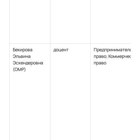
Бекирова
доцент
Предпринимательско
Эльвина
право; Коммерческое
Эскендеровна
право
(ОМР)