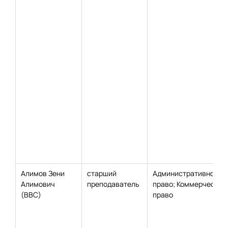
Алимов Зени
старший
Административное
Алимович
преподаватель
право; Коммерческое
(ВВС)
право