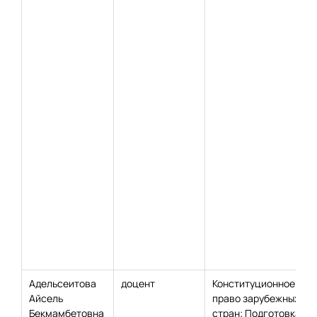
Адельсеитова
доцент
Конституционное
Айсель
право зарубежных
Бекмамбетовна
стран; Подготовка к