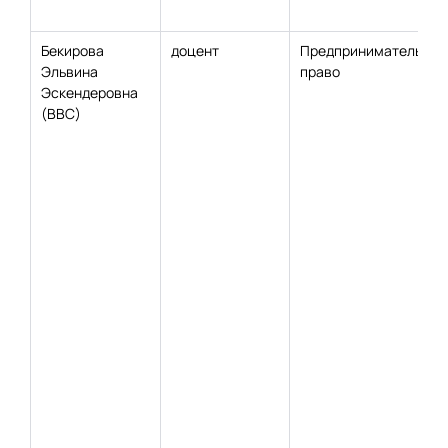
Бекирова
доцент
Предпринимательско
Эльвина
право
Эскендеровна
(ВВС)