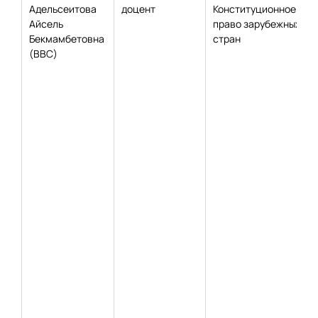
Адельсеитова
доцент
Конституционное
Айсель
право зарубежных
Бекмамбетовна
стран
(ВВС)