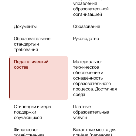
управления
образовательной
организацией
Документы
Образование
Образовательные
Руководство
стандарты и
требования
Педагогический
Материально-
состав
техническое
обеспечение и
оснащённость
образовательного
процесса. Доступная
среда
Стипендии и меры
Платные
поддержки
образовательные
обучающихся
услуги
Финансово-
Вакантные места для
хозяйственная
приёма (перевода)