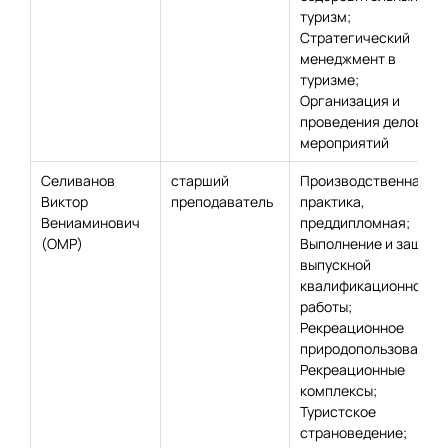
туризм;
Стратегический
менеджмент в
туризме;
Организация и
проведения деловых
мероприятий
Селиванов
старший
Производственная
Виктор
преподаватель
практика,
Вениаминович
преддипломная;
(ОМР)
Выполнение и защита
выпускной
квалификационной
работы;
Рекреационное
природопользование;
Рекреационные
комплексы;
Туристское
страноведение;