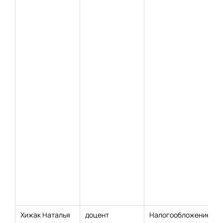
Хижак Наталья
доцент
Налогообложение и