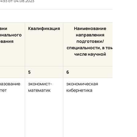
1493 от 04.08.2023
вни
Квалификация
Наименование
Учё
онального
направления
степен
ования
подготовки/
нали
специальности, в том
числе научной
5
6
7
разование
экономист-
экономическая
кандида
тет
математик
кибернетика
эконом
наук