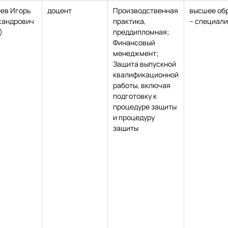
еев Игорь
доцент
Производственная
высшее об
сандрович
практика,
– специали
)
преддипломная;
Финансовый
менеджмент;
Защита выпускной
квалификационной
работы, включая
подготовку к
процедуре защиты
и процедуру
защиты