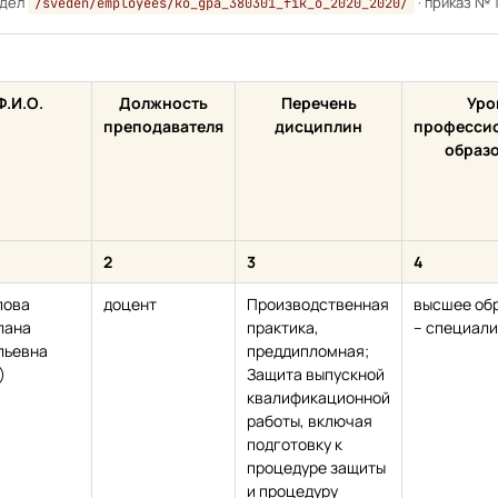
здел
· приказ № 
/sveden/employees/ko_gpa_380301_fik_o_2020_2020/
Ф.И.О.
Должность
Перечень
Уро
преподавателя
дисциплин
професси
образ
2
3
4
пова
доцент
Производственная
высшее об
лана
практика,
– специали
льевна
преддипломная;
)
Защита выпускной
квалификационной
работы, включая
подготовку к
процедуре защиты
и процедуру