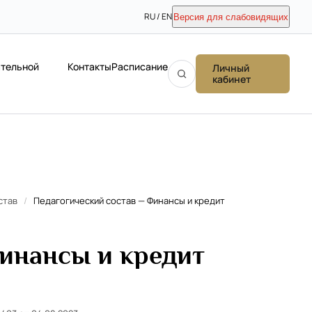
RU / EN
Версия для слабовидящих
ательной
Контакты
Расписание
Личный
кабинет
став
/
Педагогический состав — Финансы и кредит
инансы и кредит