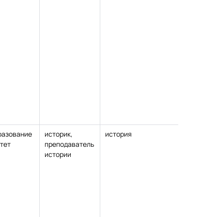
разование
историк,
история
кандида
тет
преподаватель
педагог
истории
наук