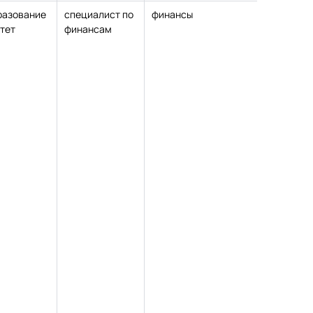
разование
специалист по
финансы
кандида
тет
финансам
эконом
наук