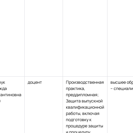
чук
доцент
Производственная
высшее об
жда
практика,
– специали
тантиновна
преддипломная;
)
Защита выпускной
квалификационной
работы, включая
подготовку к
процедуре защиты
и процедуру