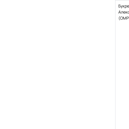
Букр
Алек
(ОМР