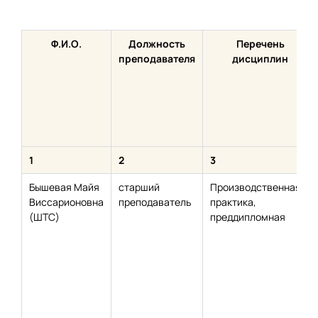
Ф.И.О.
Должность
Перечень
преподавателя
дисциплин
1
2
3
Бышевая Майя
старший
Производственная
Виссарионовна
преподаватель
практика,
(ШТС)
преддипломная