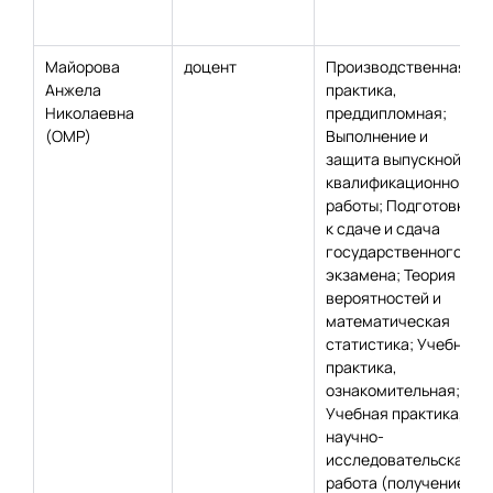
Майорова
доцент
Производственная
Анжела
практика,
Николаевна
преддипломная;
(ОМР)
Выполнение и
защита выпускной
квалификационной
работы; Подготовка
к сдаче и сдача
государственного
экзамена; Теория
вероятностей и
математическая
статистика; Учебная
практика,
ознакомительная;
Учебная практика,
научно-
исследовательская
работа (получение