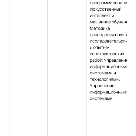
программирование;
Искусственный
интеллект и
машинное обучение;
Методика
проведения научно-
исследовательских
и опытно-
конструкторских
работ; Управление
информационными
системами и
технологиями;
Управление
информационными
системами