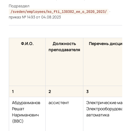
Подраздел
·
/sveden/employees/ko_fti_130302_ee_o_2020_2023/
приказ № 1493 от 04.08.2023
Ф.И.О.
Должность
Перечень дисципли
преподавателя
1
2
3
Абдурахманов
ассистент
Электрические машин
Решат
Электрооборудование
Нариманович
автоматика
(ВВС)