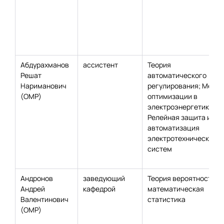
Абдурахманов
ассистент
Теория
Решат
автоматического
Нариманович
регулирования; Мето
(ОМР)
оптимизации в
электроэнергетике;
Релейная защита и
автоматизация
электротехнических
систем
Андронов
заведующий
Теория вероятностей 
Андрей
кафедрой
математическая
Валентинович
статистика
(ОМР)