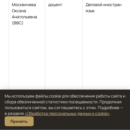
Москвичева
доцент
Деловой иностранный
Оксана
язык
Анатольевна
(ВВС)
Мы используем файлы cookie для обеспечения работы сайта и
Муртазаев
доцент
Теоретические основы
сбора обезличенной статистики посещаемости. Продолжая
Эннан
электротехники;
пользоваться сайтом, вы соглашаетесь с этим. Подробнее —
Рустамович
Физический практикум
в разделе
«Обработка персональных данных и cookie»
.
(ВВС)
Электротехническое и
Принять
конструкционное