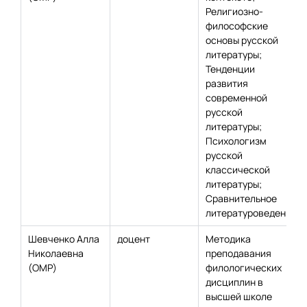
Религиозно-
философские
основы русской
литературы;
Тенденции
развития
современной
русской
литературы;
Психологизм
русской
классической
литературы;
Сравнительное
литературоведение
Шевченко Алла
доцент
Методика
Николаевна
преподавания
(ОМР)
филологических
дисциплин в
высшей школе