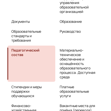
управления
образовательной
организацией
Документы
Образование
Образовательные
Руководство
стандарты и
требования
Педагогический
Материально-
состав
техническое
обеспечение и
оснащённость
образовательного
процесса. Доступная
среда
Стипендии и меры
Платные
поддержки
образовательные
обучающихся
услуги
Финансово-
Вакантные места для
хозяйственная
приёма (перевода)