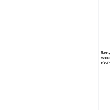
Болк
Алек
(ОМР