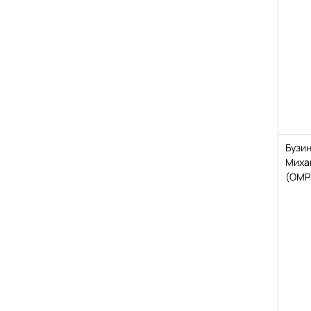
Бузи
Миха
(ОМР