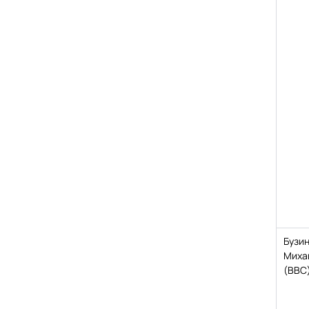
Бузи
Миха
(ВВС