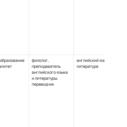
образование
филолог,
английский язык и
ка
алитет
преподаватель
литература
пе
английского языка
на
и литературы,
переводчик