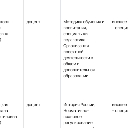
ркорн
доцент
Методика обучения и
высшее 
а
воспитания,
– специ
овна
специальная
)
педагогика;
Организация
проектной
деятельности в
общем и
дополнительном
образовании
цкая
доцент
История России;
высшее 
лана
Нормативно-
– специ
нтиновна
правовое
)
регулирование