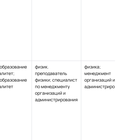
образование
физик.
физика;
ка
алитет;
преподаватель
менеджмент
фи
образование
физики; специалист
организаций и
ма
алитет
по менеджменту
администрирования
на
организаций и
администрирования