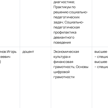
диагностике;
Практикум по
решению социально-
педагогических
задач; Социально-
педагогическая
профилактика
девиантного
поведения
унов Игорь
доцент
Экономическая
высшее 
сеевич
культура и
– специ
)
финансовая
высшее 
грамотность; Основы
– специ
цифровой
грамотности