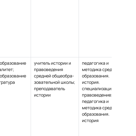
образование
учитель истории и
педагогика и
ка
алитет;
правоведения
методика среднего
ис
образование
средней общеобра-
образования.
на
тратура
зовательной школы;
история.
преподаватель
специализация:
истории
правоведение;
педагогика и
методика среднего
образования.
история