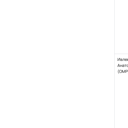
Ивле
Анат
(ОМР