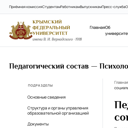
Приёмная комиссия
Студентам
Работникам
Выпускникам
Пресс-служба
О
КРЫМСКИЙ
Главная
Об
ФЕДЕРАЛЬНЫЙ
УНИВЕРСИТЕТ
университе
имени В. И. Вернадского · 1918
Педагогический состав — Психолог
Главна
ПОДРАЗДЕЛЫ
социаль
Основные сведения
Пе
Структура и органы управления
образовательной организацией
со
Документы