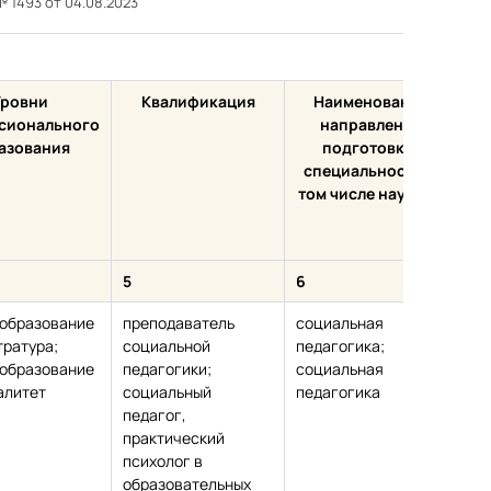
№ 1493 от 04.08.2023
Уровни
Квалификация
Наименование
Уч
сионального
направления
(
азования
подготовки/
специальности, в
том числе научной
5
6
7
образование
преподаватель
социальная
ка
тратура;
социальной
педагогика;
пе
образование
педагогики;
социальная
на
алитет
социальный
педагогика
педагог,
практический
психолог в
образовательных