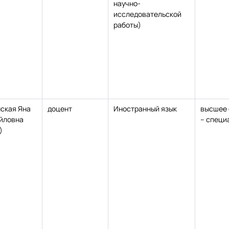
научно-
исследовательской
работы)
нская Яна
доцент
Иностранный язык
высшее 
йловна
– специ
)