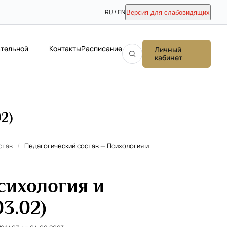
RU / EN
Версия для слабовидящих
ательной
Контакты
Расписание
Личный
кабинет
2)
став
/
Педагогический состав — Психология и
сихология и
3.02)