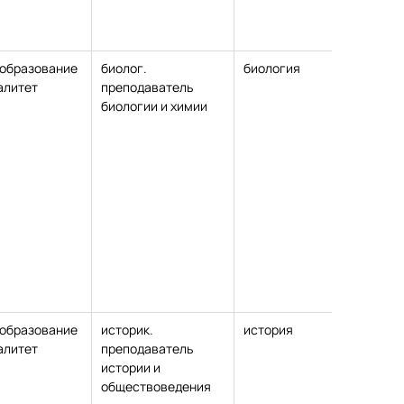
образование
биолог.
биология
ка
алитет
преподаватель
пе
биологии и химии
на
образование
историк.
история
ка
алитет
преподаватель
пе
истории и
на
обществоведения