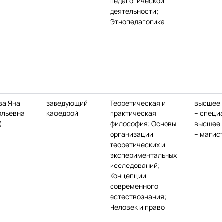
педагогической
деятельности;
Этнопедагогика
ва Яна
заведующий
Теоретическая и
высшее 
ольевна
кафедрой
практическая
– специ
)
философия; Основы
высшее 
организации
– магис
теоретических и
экспериментальных
исследований;
Концепции
современного
естествознания;
Человек и право