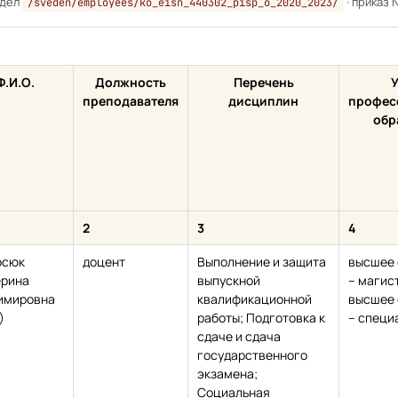
здел
· приказ 
/sveden/employees/ko_eisn_440302_pisp_o_2020_2023/
Ф.И.О.
Должность
Перечень
преподавателя
дисциплин
профес
обр
2
3
4
осюк
доцент
Выполнение и защита
высшее 
ерина
выпускной
– магис
имировна
квалификационной
высшее 
)
работы; Подготовка к
– специ
сдаче и сдача
государственного
экзамена;
Социальная