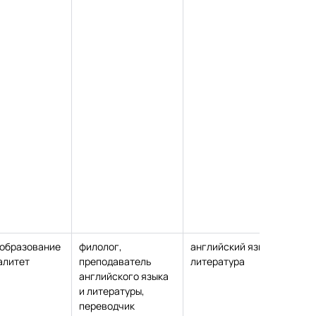
образование
филолог,
английский язык и
ка
алитет
преподаватель
литература
пе
английского языка
на
и литературы,
переводчик