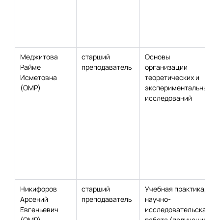
Меджитова
старший
Основы
Райме
преподаватель
организации
Исметовна
теоретических и
(ОМР)
экспериментальных
исследований
Никифоров
старший
Учебная практика,
Арсений
преподаватель
научно-
Евгеньевич
исследовательская
(ОМР)
работа (получение