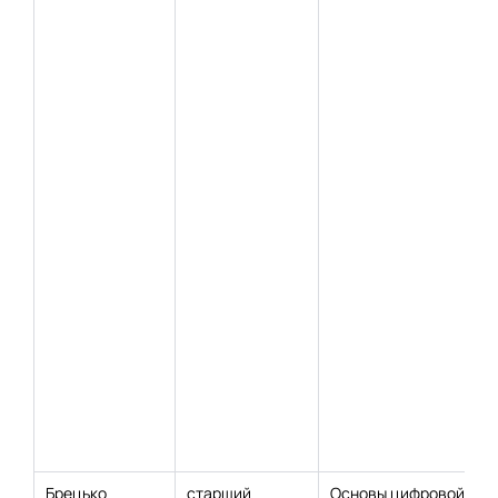
Брецько
старший
Основы цифровой