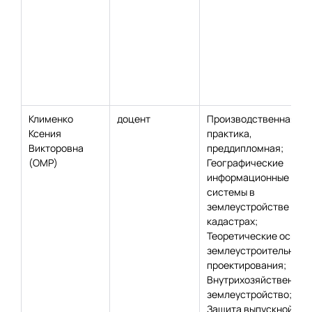
Клименко
доцент
Производственная
Ксения
практика,
Викторовна
преддипломная;
(ОМР)
Географические
информационные
системы в
землеустройстве и
кадастрах;
Теоретические основ
землеустроительного
проектирования;
Внутрихозяйственное
землеустройство;
Защита выпускной