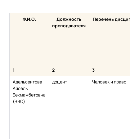
Ф.И.О.
Должность
Перечень дисципли
преподавателя
1
2
3
Адельсеитова
доцент
Человек и право
Айсель
Бекмамбетовна
(ВВС)