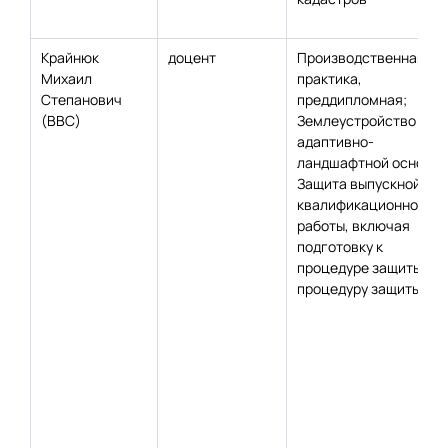
Крайнюк
доцент
Производственная
Михаил
практика,
Степанович
преддипломная;
(ВВС)
Землеустройство на
адаптивно-
ландшафтной основе;
Защита выпускной
квалификационной
работы, включая
подготовку к
процедуре защиты и
процедуру защиты