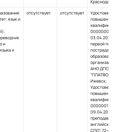
Краснодар
разование
отсутствует
отсутствует
Удостоверение о
ет; язык и
повышении
квалификации, №
й);
000000095278 от
ереводчик
03.04.2025, “Оказан
о и
первой помощи
языка и
пострадавшим в
образовательной
организации”, 16 час
АНО ДПО
“ПЛАТФОРМА”, г.
Ижевск;
Удостоверение о
повышении
квалификации, №
000000178053 от
09.04.2025, “Методи
преподавания
английского языка в
СПО”, 72 часа, АНО