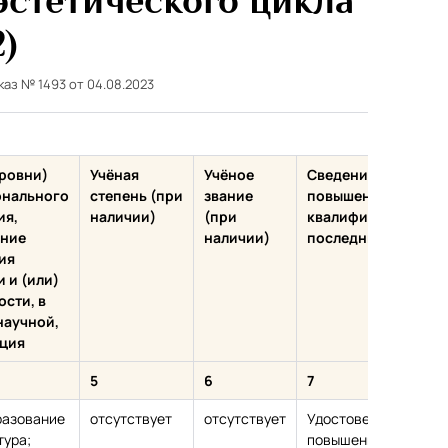
стетического цикла
)
каз № 1493 от 04.08.2023
уровни)
Учёная
Учёное
Сведения о
нального
степень (при
звание
повышении
ия,
наличии)
(при
квалификации (за
ние
наличии)
последние 3 года)
ия
 и (или)
сти, в
научной,
ция
5
6
7
разование
отсутствует
отсутствует
Удостоверение о
тура;
повышении