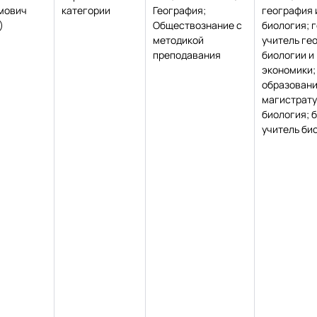
мович
категории
География;
география 
)
Обществознание с
биология; 
методикой
учитель ге
преподавания
биологии и
экономики;
образовани
магистрату
биология; 
учитель би