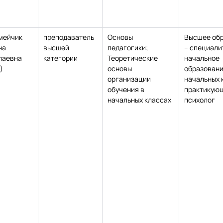
мейчик
преподаватель
Основы
Высшее об
на
высшей
педагогики;
– специали
лаевна
категории
Теоретические
начальное
)
основы
образовани
организации
начальных 
обучения в
практикую
начальных классах
психолог