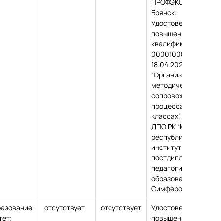
ПРОФЭКСПОРТСОФТ, 
Брянск;
Удостоверение о
повышении
квалификации, № РК
0000100833 от
18.04.2025,
“Организационно-
методическое
сопровождение обр.
процесса в начальн
классах”, 72 часа, ГБ
ДПО РК “Крымский
республиканский
институт
постдипломного
педагогического
образования”, г.
Симферополь.
разование
отсутствует
отсутствует
Удостоверение о
тет;
повышении