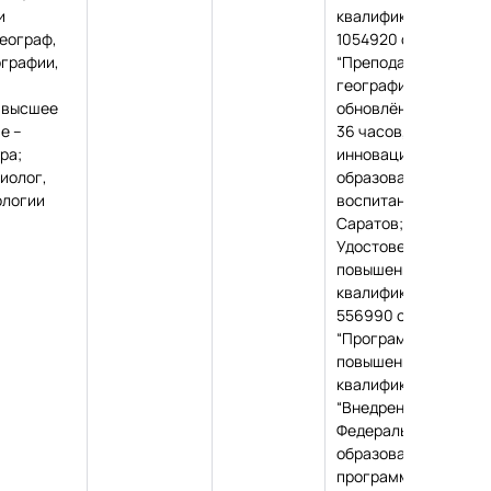
и
квалификации, № ПК
географ,
1054920 от 30.06.20
ографии,
“Преподавание
географии в условия
 высшее
обновлённого ФГОС”,
е –
36 часов, ООО “Цент
ра;
инновационного
биолог,
образования и
ологии
воспитания”, г.
Саратов;
Удостоверение о
повышении
квалификации, № ПК
556990 от 23.08.202
“Программа
повышения
квалификации
“Внедрение
Федеральной
образовательной
программы общего