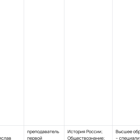
ч
преподаватель
История России;
Высшее об
ислав
первой
Обществознание;
– специали