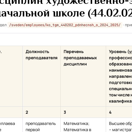
сциплин художественно-э
начальной школе (44.02.02
здел
· при
/sveden/employees/ko_tgm_440202_pdnhecnsh_o_2024_2025/
.
Должность
Перечень
Уровень (
преподавателя
преподаваемых
профессио
дисциплин
образован
наименова
направлен
подготовки
специально
том числе 
квалифика
2
3
4
уллаева
преподаватель
Математика;
Высшее об
е
первой
Математика в
– магистра