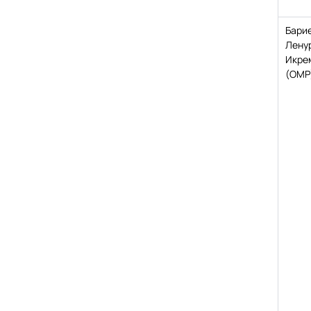
Бари
Лену
Икре
(ОМР