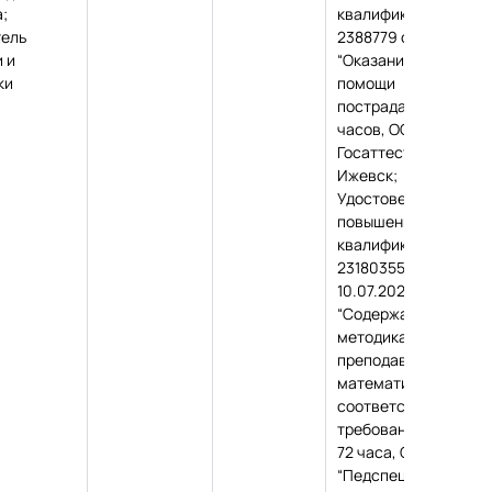
;
квалификации, №
тель
2388779 от 13.06.202
 и
“Оказание первой
ки
помощи
пострадавшим”, 16
часов, ООО “Академ
Госаттестации”, г.
Ижевск;
Удостоверение о
повышении
квалификации, №
231803551864 от
10.07.2023,
“Содержание и
методика
преподавания
математики в
соответствии с
требованиями ФГОС”
72 часа, ООО
“Педспециалист”, г.