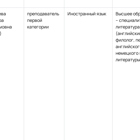
ева
преподаватель
Иностранный язык
Высшее об
ра
первой
– специалит
мовна
категории
литература
)
(английски
филолог, п
английског
немецкого 
литературы