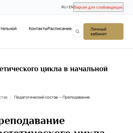
RU / EN
Версия для слабовидящих
ательной
Контакты
Расписание
Личный
кабинет
етического цикла в начальной
став
/
Педагогический состав — Преподавание
реподавание