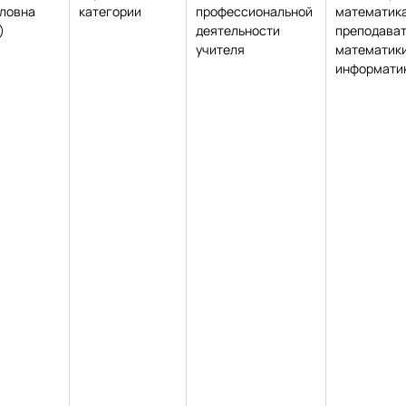
ловна
категории
профессиональной
математика
)
деятельности
преподава
учителя
математики
информати