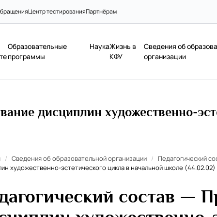
бращения
Центр тестирования
Партнёрам
Образовательные
Наука
Жизнь в
Сведения об образов
те
программы
КФУ
организации
вание дисциплин художественно-эст
я
/
Сведения об образовательной организации
/
Педагогический со
ин художественно-эстетического цикла в начальной школе (44.02.02)
дагогический состав — П