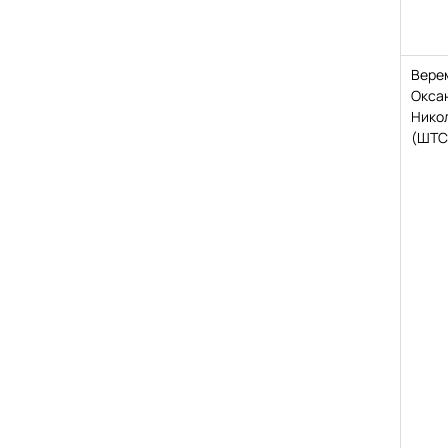
Вере
Окса
Нико
(ШТС