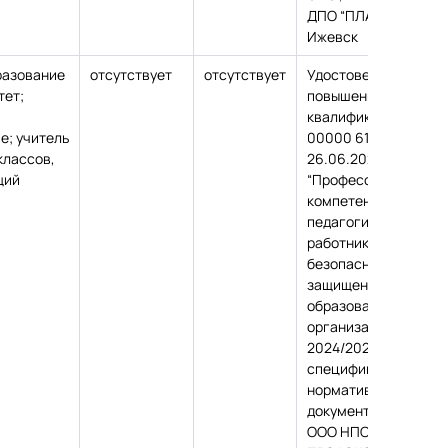
ДПО “ПЛАТФОРМА”, г
Ижевск
разование
отсутствует
отсутствует
Удостоверение о
тет;
повышении
квалификации, №
е; учитель
00000 614858 88554 
классов,
26.06.2024,
щий
“Профессиональные
компетенции
педагогических
работника в вопроса
безопасности и
защищенности
образовательных
организаций
2024/2025 в
специфике новых
нормативных
документов”, 232 час
ООО НПО