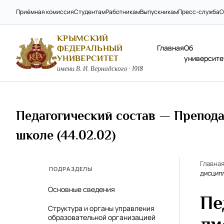
Приёмная комиссия
Студентам
Работникам
Выпускникам
Пресс-служба
О
КРЫМСКИЙ
Главная
Об
ФЕДЕРАЛЬНЫЙ
УНИВЕРСИТЕТ
университе
имени В. И. Вернадского · 1918
Педагогический состав — Препода
школе (44.02.02)
Главна
ПОДРАЗДЕЛЫ
дисципл
Основные сведения
Пе
Структура и органы управления
образовательной организацией