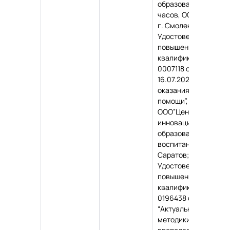
образования”, 36
часов, ООО “Инфоуро
г. Смоленск;
Удостоверение о
повышении
квалификации, № ПК
0007118 от
16.07.2024,”Навыки
оказания первой
помощи”, 72 часа,
ООО”Центр
инновационного
образования и
воспитания”, г.
Саратов;
Удостоверение о
повышении
квалификации, № ПК
0196438 от 04.12.202
“Актуальные вопрос
методики