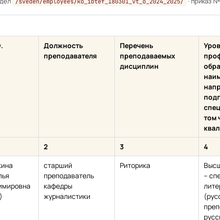
здел
· приказ №
/sveden/employees/ko_ibtef_180301_vt_o_2024_2025/
.
Должность
Перечень
Уров
преподавателя
преподаваемых
про
дисциплин
обра
наи
нап
подг
спец
том 
ква
2
3
4
кина
старший
Риторика
Высш
лья
преподаватель
– сп
имировна
кафедры
лите
)
журналистики
(рус
преп
русс