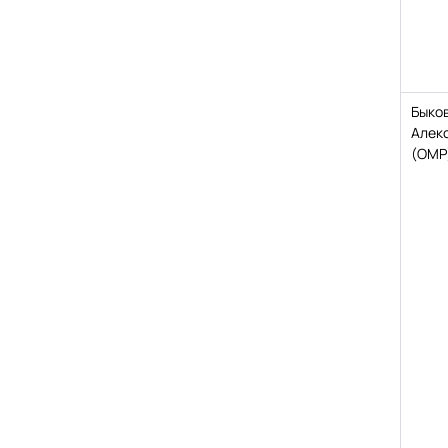
Быко
Алек
(ОМР