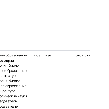
ее образование
отсутствует
отсутствует
Удос
калавриат;
повы
огия; биолог;
квал
ее образование
№985
гистратура;
06.12
огия, биолог;
педа
ее образование
маст
пирантура;
ФГБО
огические науки;
наци
едователь,
иссл
одаватель-
техн