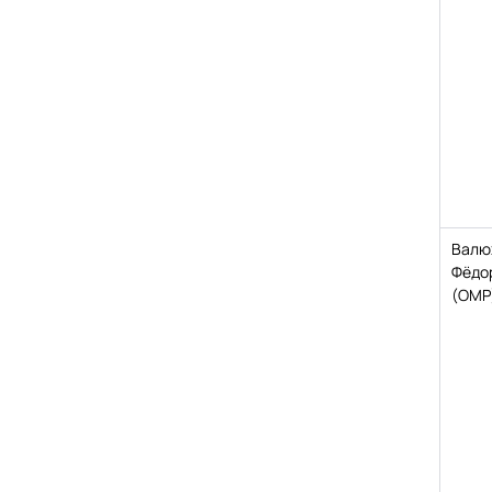
Валю
Фёдо
(ОМР