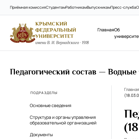
Приёмная комиссия
Студентам
Работникам
Выпускникам
Пресс-служба
О
КРЫМСКИЙ
Главная
Об
ФЕДЕРАЛЬНЫЙ
УНИВЕРСИТЕТ
университе
имени В. И. Вернадского · 1918
Педагогический состав — Водные т
Главна
ПОДРАЗДЕЛЫ
(18.03.0
Основные сведения
Пе
Структура и органы управления
образовательной организацией
(18
Документы