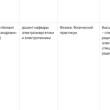
в Михаил
доцент кафедры
Физика; Физический
Высш
сандрович
электроэнергетики
практикум
– сп
)
и электротехники
ради
элек
спец
ради