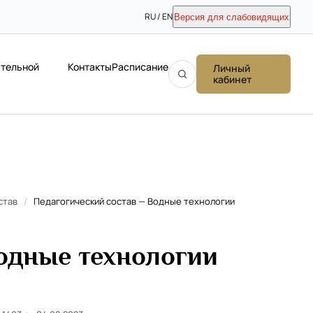
RU / EN
Версия для слабовидящих
ательной
Контакты
Расписание
Личный
кабинет
став
/
Педагогический состав — Водные технологии
одные технологии