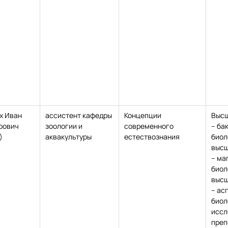
х Иван
ассистент кафедры
Концепции
Высш
рович
зоологии и
современного
– ба
)
аквакультуры
естествознания
биол
высш
– ма
биол
высш
– ас
биол
иссл
преп