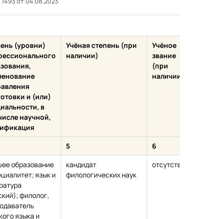
 1493 от 04.08.2023
ень (уровни)
Учёная степень (при
Учёное
Свед
фессионального
наличии)
звание
пов
зования,
(при
квал
менование
наличии)
посл
равления
отовки и (или)
иальности, в
числе научной,
лификация
5
6
7
ее образование
кандидат
отсутствует
Удос
ециалитет; язык и
филологических наук
повы
ратура
квал
ский); филолог,
№169
одаватель
“Про
кого языка и
рабо