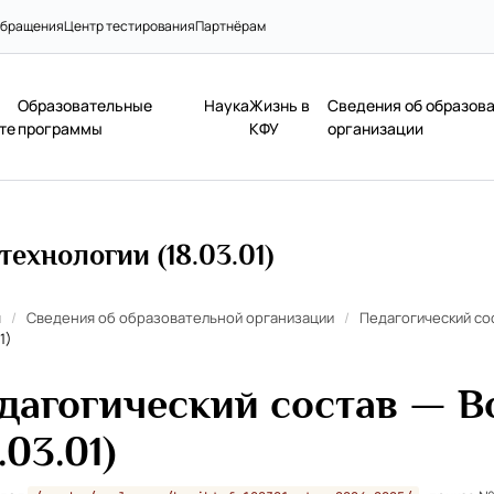
бращения
Центр тестирования
Партнёрам
Образовательные
Наука
Жизнь в
Сведения об образов
те
программы
КФУ
организации
ехнологии (18.03.01)
я
/
Сведения об образовательной организации
/
Педагогический со
1)
дагогический состав — В
.03.01)