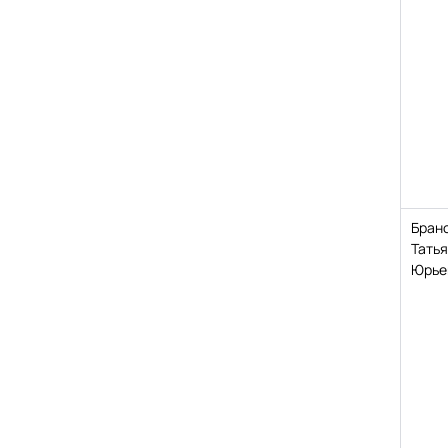
Бран
Тать
Юрье