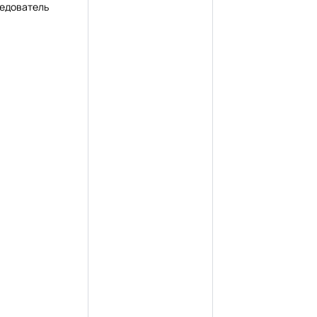
едователь
унив