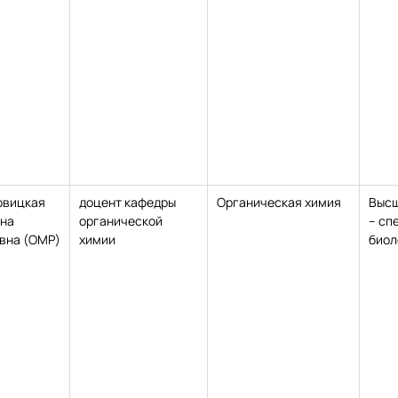
овицкая
доцент кафедры
Органическая химия
Высш
яна
органической
– сп
вна (ОМР)
химии
биол