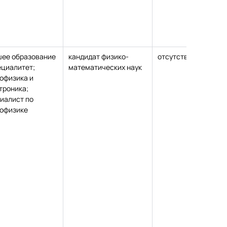
ее образование
кандидат физико-
отсутствует
Удос
ециалитет;
математических наук
повы
офизика и
квал
троника;
№823
иалист по
22.11
офизике
“Орг
псих
педа
осно
высш
72 ч
“КФУ
Верн