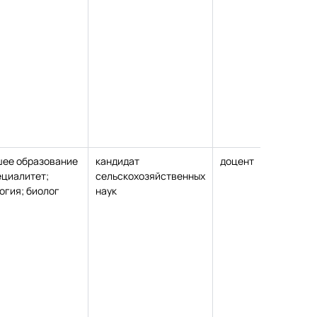
ее образование
кандидат
доцент
отсу
ециалитет;
сельскохозяйственных
огия; биолог
наук