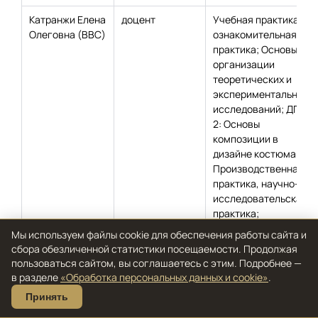
Катранжи Елена
доцент
Учебная практика,
Олеговна (ВВС)
ознакомительная
практика; Основы
организации
теоретических и
экспериментальных
исследований; ДПВ
2: Основы
композиции в
дизайне костюма;
Производственная
практика, научно-
исследовательская
практика;
Театрально-
Мы используем файлы cookie для обеспечения работы сайта и
декорационное
сбора обезличенной статистики посещаемости. Продолжая
дело
пользоваться сайтом, вы соглашаетесь с этим. Подробнее —
в разделе
«Обработка персональных данных и cookie»
.
Принять