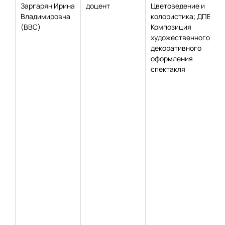
Заргарян Ирина
доцент
Цветоведение и
Владимировна
колористика; ДПВ 2:
(ВВС)
Композиция
художественного
декоративного
оформления
спектакля