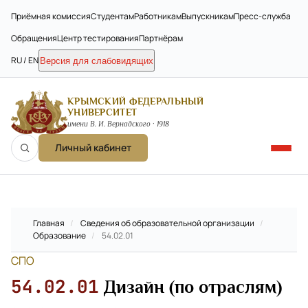
Приёмная комиссия
Студентам
Работникам
Выпускникам
Пресс-служба
Обращения
Центр тестирования
Партнёрам
RU / EN
Версия для слабовидящих
КРЫМСКИЙ ФЕДЕРАЛЬНЫЙ
УНИВЕРСИТЕТ
имени В. И. Вернадского · 1918
Личный кабинет
Главная
/
Сведения об образовательной организации
/
Образование
/
54.02.01
СПО
54.02.01
Дизайн (по отраслям)