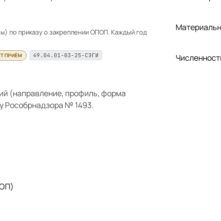
Материальн
) по приказу о закреплении ОПОП. Каждый год
Т ПРИЁМ
49.04.01-03-25-СЭГИ
Численност
ий (направление, профиль, форма
у Рособрнадзора № 1493.
 ОП)