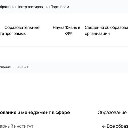
бращения
Центр тестирования
Партнёрам
Образовательные
Наука
Жизнь в
Сведения об образов
те
программы
КФУ
организации
ование
/
49.04.01
ование и менеджмент в сфере
Образование
арный институт
← Все обра