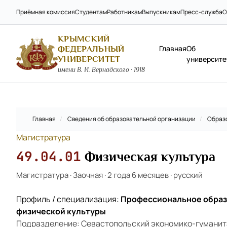
Приёмная комиссия
Студентам
Работникам
Выпускникам
Пресс-служба
О
КРЫМСКИЙ
Главная
Об
ФЕДЕРАЛЬНЫЙ
УНИВЕРСИТЕТ
университе
имени В. И. Вернадского · 1918
Главная
/
Сведения об образовательной организации
/
Образ
Магистратура
49.04.01
Физическая культура
Магистратура
·
Заочная
·
2 года 6 месяцев
·
русский
Профиль / специализация:
Профессиональное образ
физической культуры
Подразделение: Севастопольский экономико-гуманит