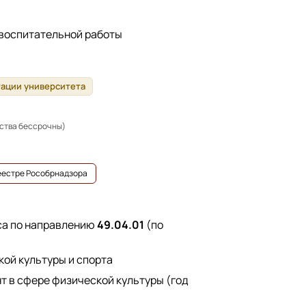
 воспитательной работы
тации университета
ьства бессрочны)
реестре Рособрнадзора
са по направлению
49.04.01
(по
ой культуры и спорта
т в сфере физической культуры (год