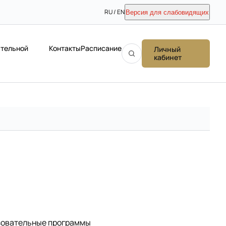
RU / EN
Версия для слабовидящих
ательной
Контакты
Расписание
Личный
кабинет
зовательные программы