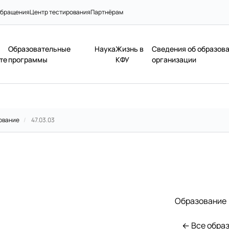
бращения
Центр тестирования
Партнёрам
Образовательные
Наука
Жизнь в
Сведения об образов
те
программы
КФУ
организации
ование
/
47.03.03
Образование
← Все обра