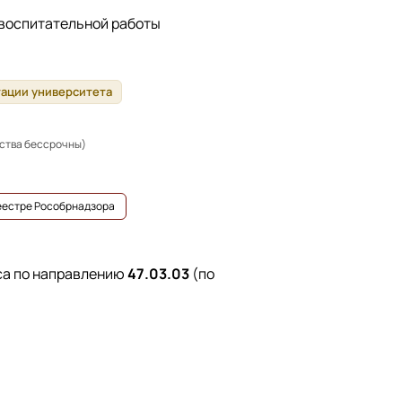
 воспитательной работы
тации университета
ьства бессрочны)
реестре Рособрнадзора
са по направлению
47.03.03
(по