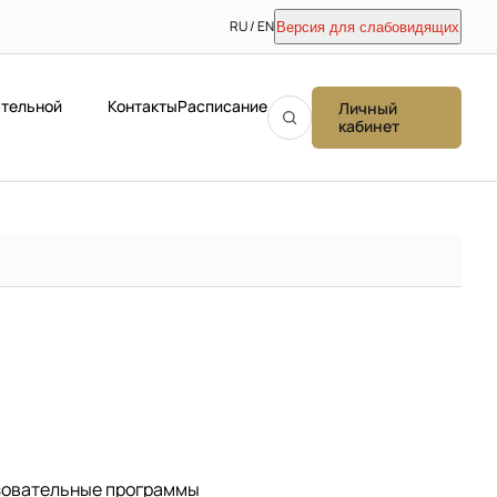
RU / EN
Версия для слабовидящих
ательной
Контакты
Расписание
Личный
кабинет
зовательные программы