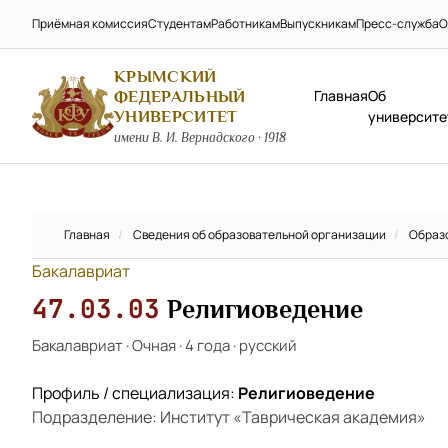
Приёмная комиссия
Студентам
Работникам
Выпускникам
Пресс-служба
О
КРЫМСКИЙ
Главная
Об
ФЕДЕРАЛЬНЫЙ
УНИВЕРСИТЕТ
университе
имени В. И. Вернадского · 1918
Главная
/
Сведения об образовательной организации
/
Образ
Бакалавриат
47.03.03
Религиоведение
Бакалавриат
·
Очная
·
4 года
·
русский
Профиль / специализация:
Религиоведение
Подразделение: Институт «Таврическая академия»